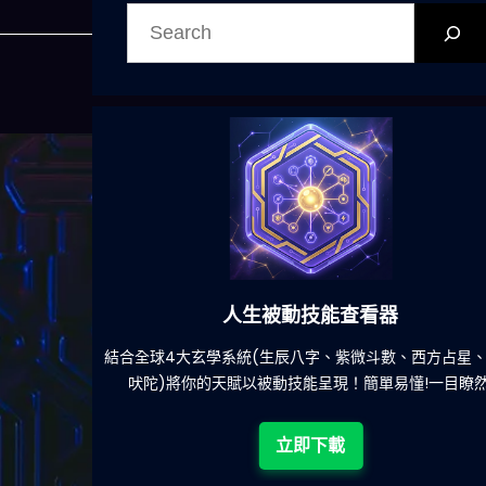
搜
尋
能查看器
六合彩發達神器
、紫微斗數、西方占星、印度
減少超過500萬個低概率中獎組合
現！簡單易懂!一目瞭然!
立即下載
載