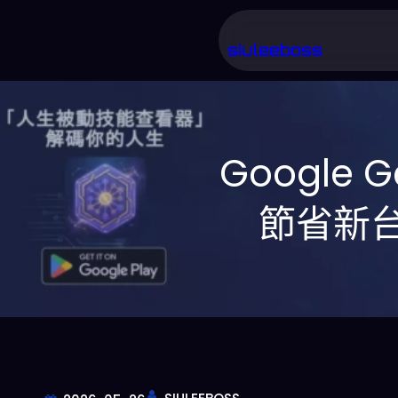
跳
至
siuleeboss
主
要
內
Google
容
節省新