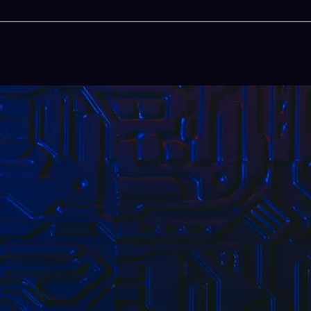
晚吃什麽
人生被動技
晚餐組合,以後免除晚餐吃什麽的煩
結合全球4大玄學系統(生辰八字
惱
吠陀)將你的天賦以被動技能呈
立即下載
立即下