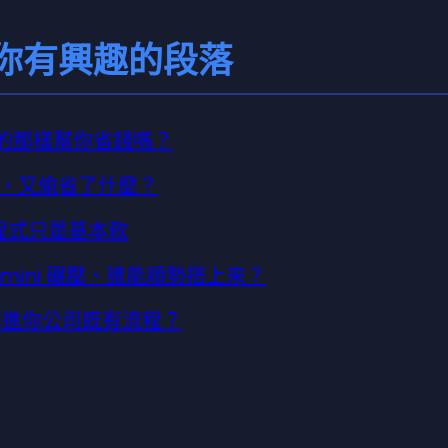
你有興趣的段落
法說的那樣幫你省錢嗎？
、又偷省了什麼？
寫程式只是基本款
Gemini 碾壓、誰能順勢搭上來？
ni 塞進你公司既有流程？