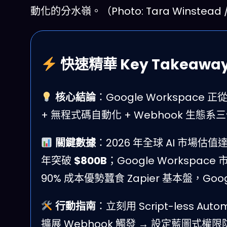
動化的分水嶺。（Photo: Tara Winstead /
快速精華 Key Takeawa
核心結論
：Google Workspac
+ 無程式碼自動化 + Webhook 生
關鍵數據
：2026 年全球 AI 市場估值
年突破
$800B
；Google Workspace 
90% 成本優勢蠶食 Zapier 基本盤，Go
行動指南
：立刻用 Script-less Aut
擴展 Webhook 觸發 → 設定藍圖式權