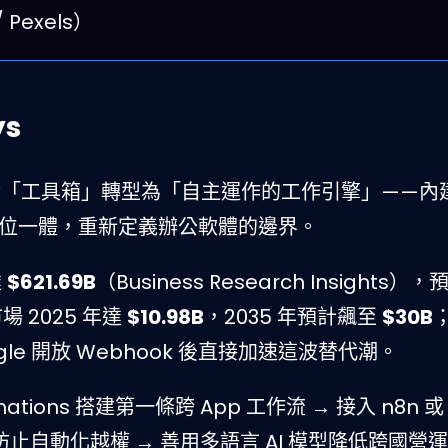
 Pexels）
ys
e 正從「工具箱」轉型為「自主運作的工作引擎」——內建 
態系三位一體，重新定義辦公軟體的邊界。
達
$621.69B
（Business Research Insights），
市場 2025 年達
$10.98B
，2035 年預計飆至
$30B
；
ogle 開放 Webhook 後直接加速這波替代潮。
omations 搭建第一條跨 App 工作流 → 接入 n8n 或 
限防止自動化越權 → 善用多語言 AI 模型降低跨國營