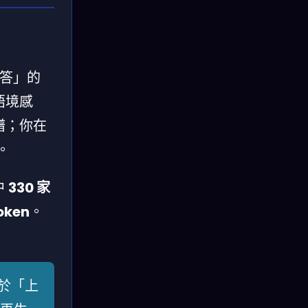
問我答」的
語境感
譜；你在
。
中
330 家
oken
。
於「上