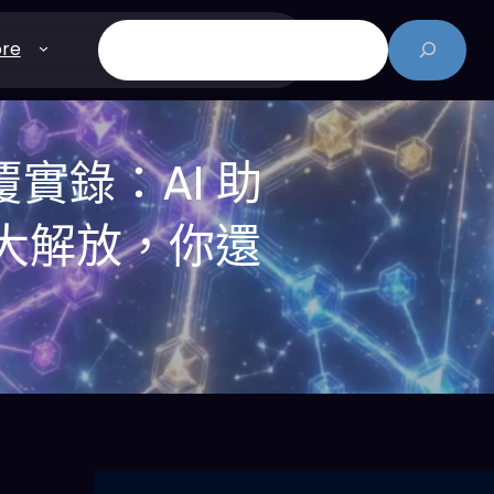
搜
re
尋
 顛覆實錄：AI 助
k 大解放，你還