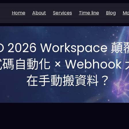
Home
About
Services
Time line
Blog
Mo
/O 2026 Workspace
式碼自動化 × Webhoo
在手動搬資料？