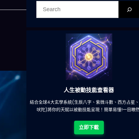
搜
尋
人生被動技能查看器
餐吃什麽的煩
結合全球4大玄學系統(生辰八字、紫微斗數、西方占星
吠陀)將你的天賦以被動技能呈現！簡單易懂!一目瞭然
立即下載