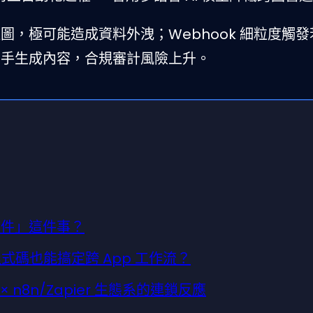
圖，極可能造成資料外洩；Webhook 細粒度觸
I 助手生成內容，合規審計風險上升。
寫文件」這件事？
：不寫程式碼也能搞定跨 App 工作流？
× n8n/Zapier 生態系的連鎖反應