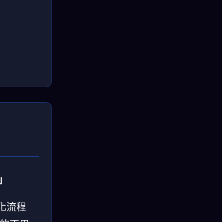
」
視化流程