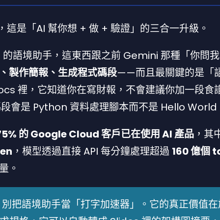
，這是「AI 幫你想 + 做 + 驗證」的三合一升級。
-style 的語境助手，這東西跟之前 Gemini 那種「你
、製作簡報、生成程式碼段
——而且最關鍵的是「
Docs 裡，它知道你在寫財報，不會建議你加一段食
是 Python 資料處理腳本而不是 Hello World
75% 的 Google Cloud 客戶已在使用 AI 產品
，其
en
，模型透過直接 API 每分鐘處理超過
160 億個 t
量。
：
別把語境助手當「打字加速器」。它的真正價值在