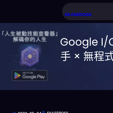
跳
至
siuleeboss
主
要
Google I
內
容
手 × 無程