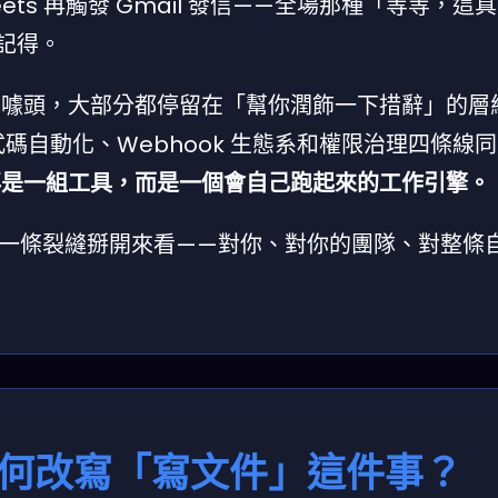
eets 再觸發 Gmail 發信——全場那種「等等，這
都記得。
」的噱頭，大部分都停留在「幫你潤飾一下措辭」的層
無程式碼自動化、Webhook 生態系和權限治理四條線
 不再是一組工具，而是一個會自己跑起來的工作引擎。
一條裂縫掰開來看——對你、對你的團隊、對整條
助手如何改寫「寫文件」這件事？