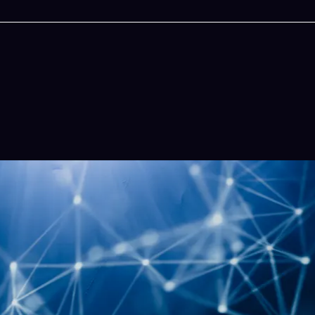
今晚吃什麽
一鍵配搭出三餸一湯的完美晚餐組合,以後免除晚
惱
立即下載