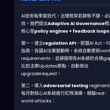
AI技術每季度迭代，治理框架若靜態不變，必
效。我們提出
Adaptive AI Governance
概
核心是
policy engines + feedback loops
第一，建立
regulation API
。歐盟AI Act、F
指南、各國AI法案變動時，系統自動更新contr
requirements，並掃描現有AI系統的合規ga
比如法案Updates節點，自動發出
upgraderequest。
第二，導入
adversarial testing
regimen
每月對核心AI系統進行紅隊演練，模擬real-
world attacks：