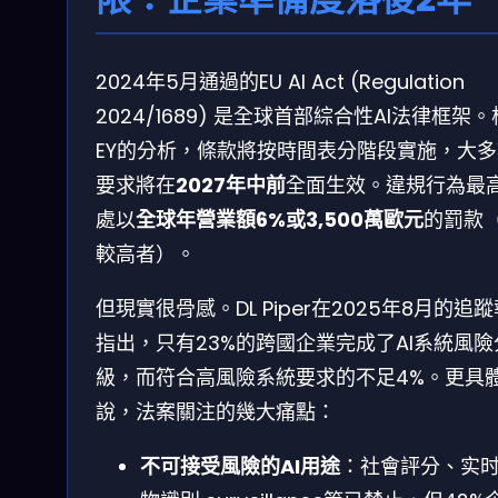
2024年5月通過的EU AI Act (Regulation
2024/1689) 是全球首部綜合性AI法律框架
EY的分析，條款將按時間表分階段實施，大多
要求將在
2027年中前
全面生效。違規行為最
處以
全球年營業額6%或3,500萬歐元
的罰款
較高者）。
但現實很骨感。DL Piper在2025年8月的追
指出，只有23%的跨國企業完成了AI系統風險
級，而符合高風險系統要求的不足4%。更具
說，法案關注的幾大痛點：
不可接受風險的AI用途
：社會評分、实