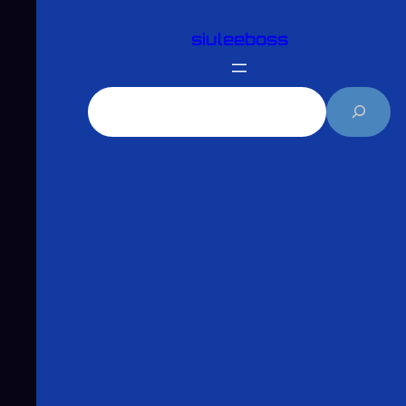
跳
siuleeboss
至
主
要
搜
內
尋
容