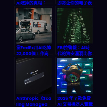
AI吃掉的真相：
即將让你的电子表
2026年行銷人驟
格自己会「想」？
變指南
Gemini 突破性整
合揭示办公软件的
ai终局
當FedEx用AI吃掉
FBI拉警報：AI時
22,000個工作崗
代的資安漏洞比你
位：物流巨頭的自
想的更可怕！
主決策革命
2026年企業生存
指南
Anthropic《Sca
2026 年 7 款免費
ling Managed
AI 交易機器人實戰