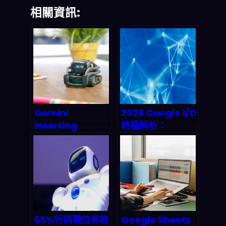
相關資訊:
Gemini
2026 Google I/O
inserting
終極解析：
Workspace：
Agentic AI 時代
2026年企業工作
來臨，數位員工解
流程的深度AI整合
放人類勞動力
實測與市場衝擊分
析
65%行銷職位將被
Google Sheets