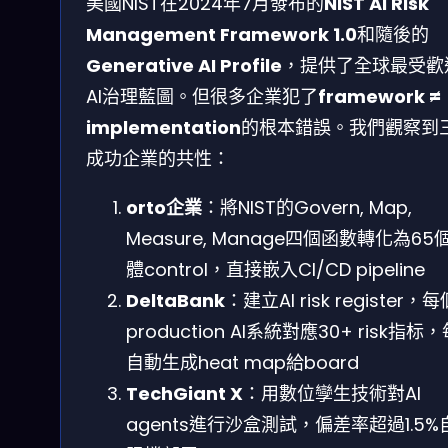
美國NIST在2024年7月發布的
NIST AI Risk
Management Framework 1.0
和隨後的
Generative AI Profile
，提供了全球最受歡
AI治理藍圖。但很多企業犯了
framework ≠
implementation
的根本錯誤。我們觀察到
成功企業的共性：
orto企業
：將NIST的Govern, Map,
Measure, Manage四個函數轉化為65
體control，直接嵌入CI/CD pipeline
DeltaBank
：建立AI risk register，每
production AI系統對應30+ risk指标
自動生成heat map給board
TechGiant X
：用數位孿生技術對AI
agents進行沙盒測試，偏差率超過1.5%