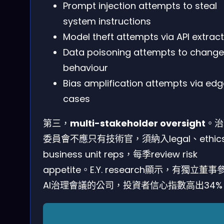
Prompt injection attempts to steal
system instructions
Model theft attempts via API extrac
Data poisoning attempts to change
behaviour
Bias amplification attempts via edg
cases
第三，
multi-stakeholder oversight
。治
委員會不應只有技術官，須納入legal、ethic
business unit reps，每季review risk
appetite。E.Y. research顯示，有獨立董事
AI治理會議的公司，投資者信心指數高出34%