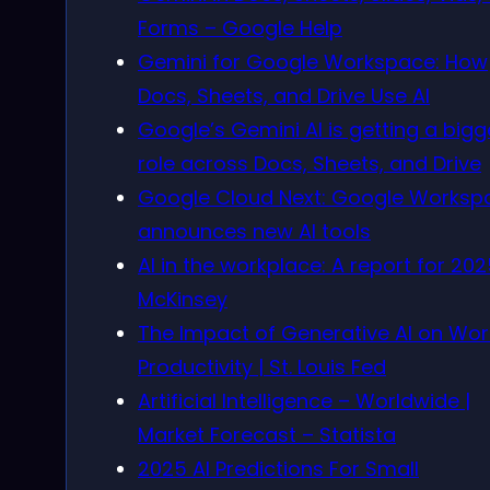
Forms – Google Help
Gemini for Google Workspace: How
Docs, Sheets, and Drive Use AI
Google’s Gemini AI is getting a bigg
role across Docs, Sheets, and Drive
Google Cloud Next: Google Worksp
announces new AI tools
AI in the workplace: A report for 202
McKinsey
The Impact of Generative AI on Wor
Productivity | St. Louis Fed
Artificial Intelligence – Worldwide |
Market Forecast – Statista
2025 AI Predictions For Small