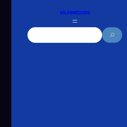
跳
siuleeboss
至
主
要
搜
內
尋
容