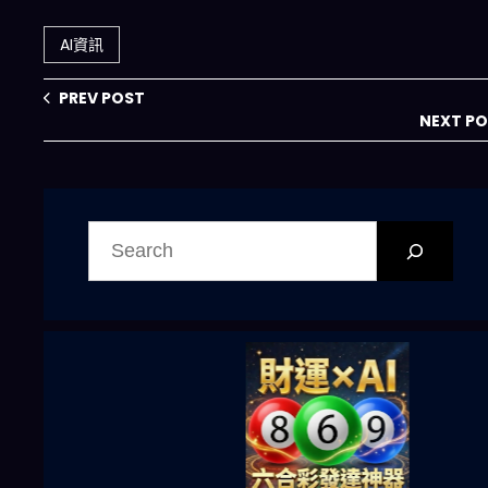
安全防禦戰全面升
怎麼把「可自動
級
化」變成「可量
AI資訊
化」？
PREV POST
NEXT P
搜
尋