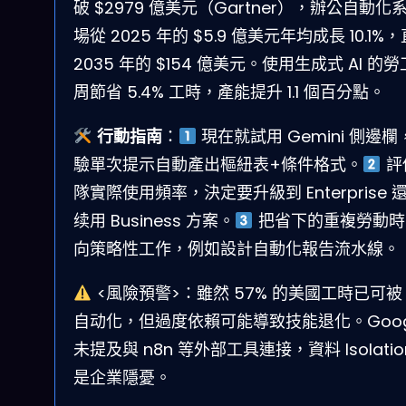
破 $2979 億美元（Gartner），辦公自動化
場從 2025 年的 $5.9 億美元年均成長 10.1%
2035 年的 $154 億美元。使用生成式 AI 的
周節省 5.4% 工時，產能提升 1.1 個百分點。
行動指南
：
現在就試用 Gemini 側邊欄
驗單次提示自動產出樞紐表+條件格式。
評
隊實際使用頻率，決定要升級到 Enterprise 
续用 Business 方案。
把省下的重複勞動時
向策略性工作，例如設計自動化報告流水線。
<風險預警>：雖然 57% 的美國工時已可被 
自动化，但過度依賴可能導致技能退化。Goog
未提及與 n8n 等外部工具連接，資料 Isolatio
是企業隱憂。