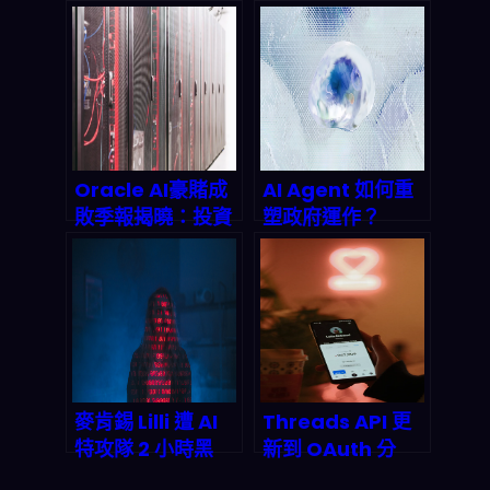
2026 年顛覆傳統
「可跑業務」的
影視產業鏈
Agentic 平台：
2026 通訊與保險
客服自動化下一波
怎麼接
Oracle AI豪賭成
AI Agent 如何重
敗季報揭曉：投資
塑政府運作？
回報率還是曇花一
OpenClaw 在中
現？
國兩會引發的模組
化革命
麥肯錫 Lilli 遭 AI
Threads API 更
特攻隊 2 小時黑
新到 OAuth 分
掉：2026 企業 AI
權：2026 企業要