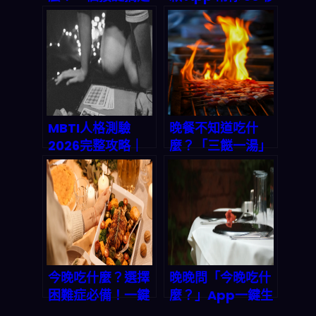
三餸一湯！2026
搞定三餸一湯，每
生活必備 App 推
天不再選擇困難！
薦
MBTI人格測驗
晚餐不知道吃什
2026完整攻略｜
麼？「三餸一湯」
解碼你的命運被動
智能App讓你十分
技能，發現天生天
鐘搞定一桌好菜
賦
今晚吃什麼？選擇
晚晚問「今晚吃什
困難症必備！一鍵
麼？」App一鍵生
生成營養均衡的三
成三餸一湯，選擇