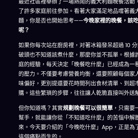
最近社區裡舉辦了一場熱鬧的義大利麵晚餐活動
了許多家庭前往參加。看著大家滿足地品嚐著義
麵，你是否也開始思考——
今晚家裡的晚餐，該
呢？
如果你每次站在廚房裡，对著冰箱發呆超過 10 
破頭也不知道該煮什麼，那麼你並不孤單。根據
庭的經驗，每天決定「晚餐吃什麼」已經成為一
的壓力。不僅要考慮營養均衡，還要照顧每個家
味偏好，更別提還要花時間列出食材清單、到超
購。這些繁瑣的步驟，往往讓人乾脆直接叫外送
但你知道嗎？其實
規劃晚餐可以很簡單
，只需要
幫手，就能讓你從「不知道吃什麼」的苦惱中解
來。今天要介紹的「今晚吃什麼」App，正是為
這個痛點而生的。