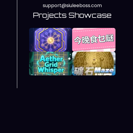
support@siuleeboss.com
Projects Showcase