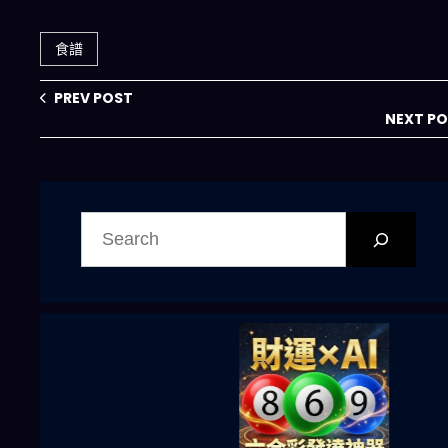
餸一湯，告別每天
困難症有救了！
頭痛的煮飯難題
食譜
PREV POST
NEXT P
搜
尋