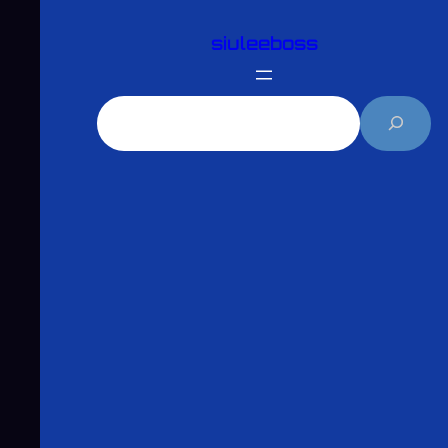
跳
siuleeboss
至
主
要
搜
內
尋
容