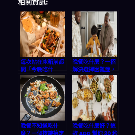
相關資訊:
每次站在冰箱前都
晚餐吃什麼？一招
問「今晚吃什
解決選擇困難症，
麼」？這個 App
三餸一湯輕鬆上
讓你十分鐘搞定三
桌！
餸一湯，連選擇困
難症都治好了！
晚餐不知道吃什
晚餐吃什麼好？這
麼？一個按鍵搞定
款 App 幫你 30 秒