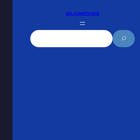
跳
至
siuleeboss
主
要
搜
內
尋
容