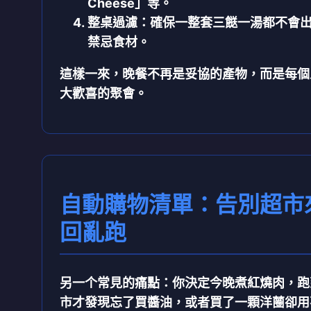
Cheese」等。
整桌過濾
：確保一整套三餸一湯都不會
禁忌食材。
這樣一來，晚餐不再是妥協的產物，而是
每個
大歡喜
的聚會。
自動購物清單：告別超市
回亂跑
另一个常見的痛點：你決定今晚煮紅燒肉，跑
市才發現忘了買醬油，或者買了一顆洋蔨卻用