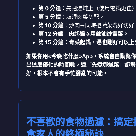
第 0 分鐘
：先把湯炖上（使用電鍋更佳
第 5 分鐘
：處理肉菜切配。
第 10 分鐘
：炒肉→同時把蔬菜洗好切好
第 12 分鐘：肉起鍋→用餘油炒青菜。
第 15 分鐘
：青菜起鍋，湯也剛好可以上
如果你用«今晚吃什麼»App，系統會自動幫
出這麼優化的時間軸
，連「先煮哪道菜」都幫
好，根本不會有手忙腳亂的可能。
不喜歡的食物過濾：搞定
食家人的終極秘訣