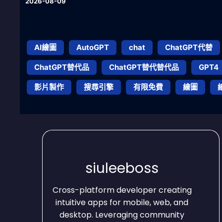
2026-08-09
AI繪圖
AutoGPT
chat
ChatGPT代替
ChatGPT替代品
ChatGPT替代替代品
GPT4
影片製作
搜尋引擎
有限免費
繪圖
siuleeboss
Cross-platform developer creating
intuitive apps for mobile, web, and
desktop. Leveraging community