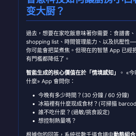
变大厨？
過去，想要在家吃飯意味著你需要：食譜書、
shopping list、時間管理能力、以及抗壓性
你可能會把菜煮焦。但現在的智慧 App 已經
有門檻都降低了。
智能生成的核心價值在於「情境感知」
。 «
什麼» App 會問你：
今晚有多少時間？(30 分鐘 / 60 分鐘)
冰箱裡有什麼现成食材？(可掃描 barcod
誰不吃什麼？(過敏/挑食設定)
想控制熱量嗎？
根據你的回答，系統從數千道食譜中
動態組合