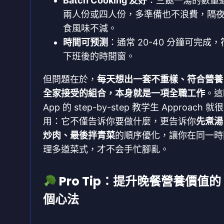
Batch Cooking 友好
：三餸一湯的數量
兩人份或四人份，多準備也不浪費，隔
食風味不減。
時間可预测
：通常 20-40 分鐘可完成，
下班後的時間窗。
但問題在於，
每天想出一套不重樣、符合營養
全家接受的組合，本身就是一項全職工作
。這
App 的 step-by-step 教学生 Approach 就
用：它不僅告诉你要做什麼，更告诉你
先煮湯
炒肉、最後拌青菜
的順序優化，讓你在同一時
理多道菜式，才不会手忙腳亂。
Pro Tip：提升晚餐營養價值的 
個心法