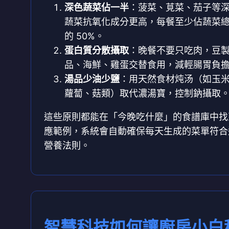
深色蔬菜佔一半
：菠菜、莧菜、茄子等
蔬菜抗氧化成分更高，每餐至少佔蔬菜
的 50%。
蛋白質分散攝取
：晚餐不要只吃肉，豆
品、海鮮、雞蛋交替食用，減輕腸胃負
湯品少油少鹽
：用天然食材炖汤（如玉
蘿蔔、菇類）取代濃湯寶，控制鈉攝取
這些原則都能在「今晚吃什麼」的食譜庫中找
應範例，系統會自動確保每天生成的菜單符合
營養法則。
智慧科技如何讓廚房小白