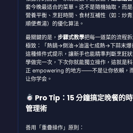
套今晚最适合的菜單。这不是隨機抽取，而是
營養平衡、烹飪時間、食材互補性（如：炒青
順便煮湯）的優化算法。
最關鍵的是，
步驟式教學
把每一道菜的流程拆
極致：「熱鍋→倒油→油溫七成熱→下蒜末爆
這種條件式提示，讓新手也能精準判斷烹飪狀
學做完一次，下次你就能獨立操作，這就是科
正 empowering 的地方——不是让你依賴，
让你学会。
Pro Tip：15 分鐘搞定晚餐的
管理術
善用「重疊操作」原則：