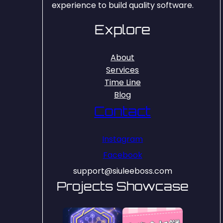
experience to build quality software.
Explore
About
Services
Time Line
Blog
Contact
Instagram
Facebook
support@siuleeboss.com
Projects Showcase