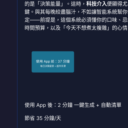
的是「決策能量」。這時，
科技介入
便顯得尤
鍵。與其每晚絞盡腦汁，不如讓智能系統幫你
定——前提是，這個系統必須懂你的口味、忌
時間預算，以及「今天不想煮太複雜」的心情
使用 App 前：37 分鐘
每日決策疲勞 + 超市呆滯
使用 App 後：2 分鐘
一鍵生成 + 自動清單
節省 35 分鐘/天