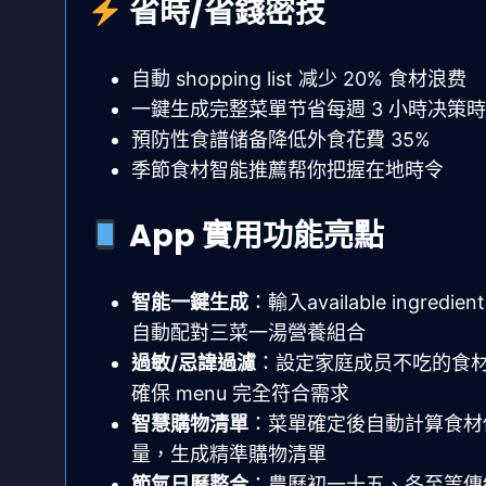
省時/省錢密技
自動 shopping list 减少 20% 食材浪费
一鍵生成完整菜單节省每週 3 小時决策
預防性食譜储备降低外食花費 35%
季節食材智能推薦帮你把握在地時令
App 實用功能亮點
智能一鍵生成
：輸入available ingredien
自動配對三菜一湯營養組合
過敏/忌諱過濾
：設定家庭成员不吃的食
確保 menu 完全符合需求
智慧購物清單
：菜單確定後自動計算食材
量，生成精準購物清單
節氣日曆整合
：農曆初一十五、冬至等傳