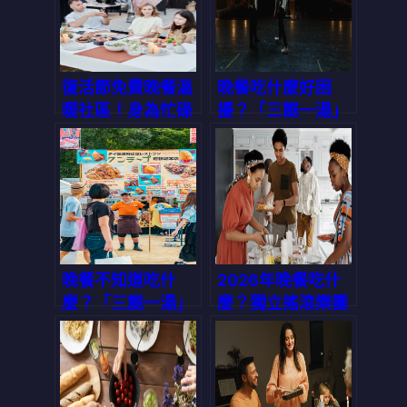
復活節免費晚餐溫
晚餐吃什麼好困
暖社區！身為忙碌
擾？「三餸一湯」
上班族的你，該如
一鍵生成，選擇困
何輕鬆搞定每天的
難症有救了！
「今晚吃什麼」？
晚餐不知道吃什
2026年晚餐吃什
麼？「三餸一湯」
麼？獨立搖滾樂團
一鍵生成，讓你輕
與你的共同煩惱：
鬆搞定今晚菜單｜
一鍵解決三餸一湯
2026 轉化率優化
的選擇焦慮
專題