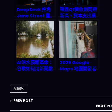
DeepSeek 挖角
臻鼎Q1營收創同期
Jane Street 量
新高、資本支出飆
化工程師：代理式
破800億！2026
AI 殺入金融自動化
AI伺服器與IC載板
的下一步棋
爆發期全面解析
AI洪水預報革命：
2026 Google
谷歌如何用新聞數
Maps 地圖開發者
據提前24小時預測
馬拉松：
城市洪災？
SmartRoute 自
動最優路徑與旺季
AI資訊
商家推廣，n8n 自
動化到底怎麼玩？
PREV POST
NEXT P