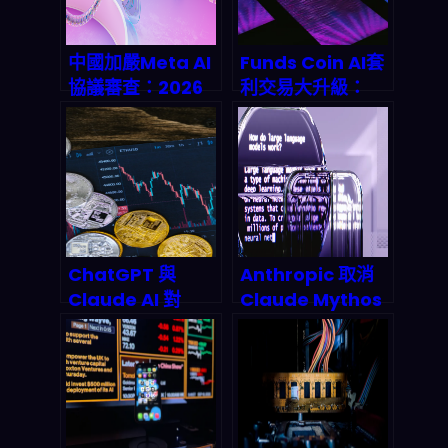
中國加嚴Meta AI
Funds Coin AI套
協議審查：2026
利交易大升級：
年PIPL與模型可解
2026年量化交易
釋性如何讓全球AI
基礎設施革命，
供應鏈徹底洗牌？
n8n工作流如何讓
你躺賺？
ChatGPT 與
Anthropic 取消
Claude AI 對
Claude Mythos
XRP 2026 Q3 破
發布：AI 安全評估
$3 的預測為何出
真的在變硬了嗎？
現嚴重分歧？深度
拆解兩大模型的邏
輯裂縫