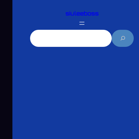
跳
siuleeboss
至
主
要
搜
內
尋
容