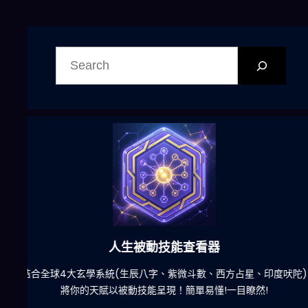
搜
尋
六合彩發達神器
陀)
減少超過500萬個低概率中獎組合，提高中獎率