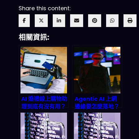
Share this content:
相關資訊:
AI 婚禮線上購物助
Agentic AI 上網
理到底有沒有用？
邊緣要怎麼落地？
2026 年電商轉換
從邊緣自治網路、
率與風險的真實拆
聯邦學習到能耗與
解
安全的完整剖析