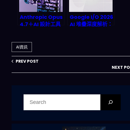
Anthropic Opus
Google I/O 2026
4.7＋AI 設計工具
AI 堆疊深度解析：
要怎麼改寫 2026
沒寫過程式也能打
內容生成與 SEO
造 AI 代理
產業鏈？（含實作
AI資訊
指南與風險）
PREV POST
NEXT P
搜
尋