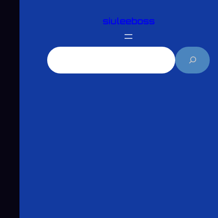
跳
siuleeboss
至
主
要
搜
內
尋
容