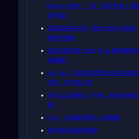
Mythos 發布？（從「潛在危害」看
全門檻）
到底風險長在哪？從能力提升到濫用
路徑的連鎖
這會怎麼改寫 2026 年 AI 產業鏈的採
用邏輯？
Pro Tip：企業該怎麼把安全評估變成
流程，而不是口號
你可以立刻做的 7 件事（含內部檢查
表）
FAQ：大家最常問的 3 個問題
參考資料與延伸閱讀