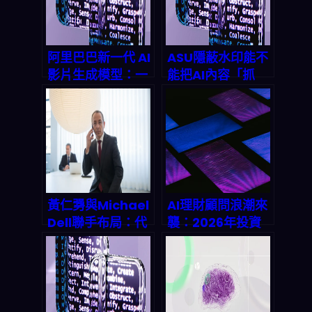
阿里巴巴新一代 AI
ASU隱蔽水印能不
影片生成模型：一
能把AI內容「抓
出手就飆到全球榜
包」？2026起從
首，2026 內容自
偵測到可信資料庫
動化會怎麼變？
的完整解法
黃仁勥與Michael
AI理財顧問浪潮來
Dell聯手布局：代
襲：2026年投資
理式AI引爆企業IT
者必須知道的AI金
基建4大革命，
融建議真相與風險
2027年市場規模
衝上兆美元