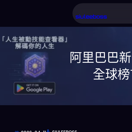
跳
至
siuleeboss
主
要
內
阿里巴巴新
容
全球榜