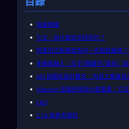
目錄
快速精華
引言：為什麼這次特別吵？
阿里巴巴新模型為何一亮相就衝榜？
多模態輸入（文字/關鍵字/音訊）
API 與圖形設計整合：內容工廠會
VBench 這類評測為什麼重要：
FAQ
CTA 與參考資料