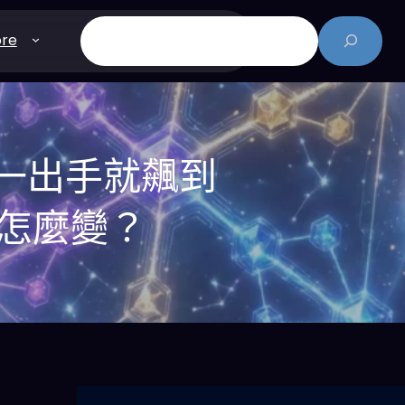
搜
re
尋
：一出手就飆到
會怎麼變？