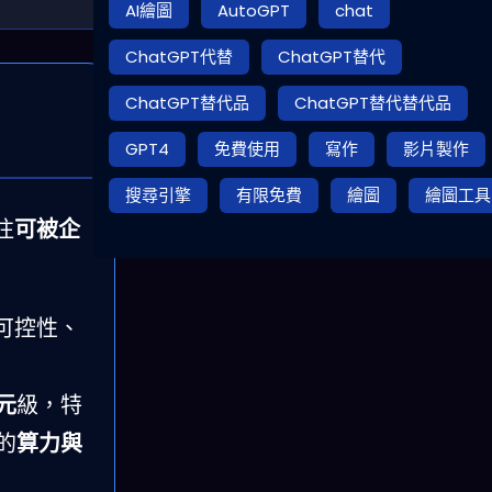
AI繪圖
AutoGPT
chat
ChatGPT代替
ChatGPT替代
ChatGPT替代品
ChatGPT替代替代品
GPT4
免費使用
寫作
影片製作
搜尋引擎
有限免費
繪圖
繪圖工具
往
可被企
可控性、
元
級，特
的
算力與