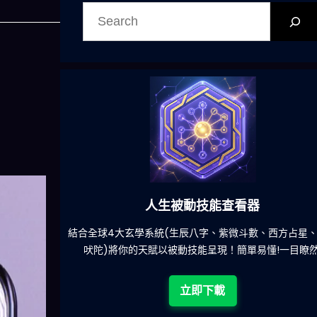
搜
尋
人生被動技能查看器
餐吃什麽的煩
結合全球4大玄學系統(生辰八字、紫微斗數、西方占星
吠陀)將你的天賦以被動技能呈現！簡單易懂!一目瞭然
立即下載