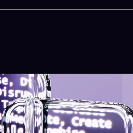
今晚吃什麽
一鍵配搭出三餸一湯的完美晚餐組合,以後免除晚
惱
立即下載