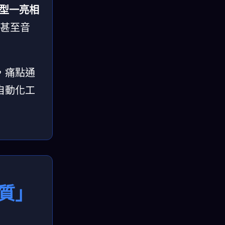
型一亮相
字甚至音
，痛點通
自動化工
質」