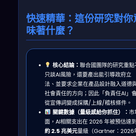
快速精華：這份研究對你
味著什麼？
核心結論：
聯合國團隊的研究重點
只談AI風險，還要產出能引導政府立
法、並要求企業在產品設計融入道德
社會責任的方向；因此「負責任AI」
從宣傳詞變成採購/上線/稽核條件。
關鍵數據（量級感給你抓住）：
市
面，AI相關支出在 2026 年被預估達
約 2.5 兆美元
量級（Gartner：2026