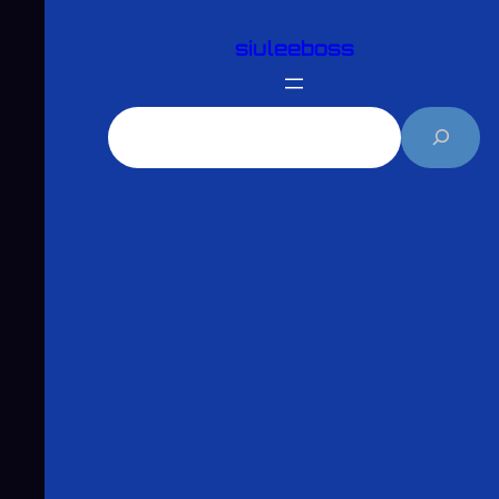
跳
siuleeboss
至
主
要
搜
內
尋
容