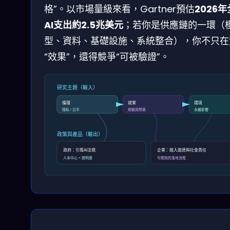
格”。以市場量級來看，Gartner預估
2026
AI支出約2.5兆美元
；若你是供應鏈的一環（
型、資料、基礎設施、系統整合），你不只在
“效果”，還得競爭“可被驗證”。
研究主題（輸入）
倫理
就業
環境
隱私 / 公平
規範與問責
永續影響
政策與產品（輸出）
政府：引導AI法規
企業：融入道德與社會責任
人本中心 + 透明度
可稽核的落地流程