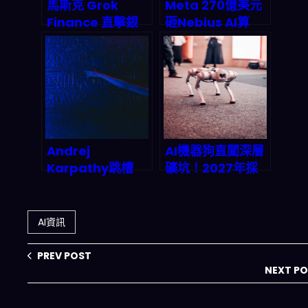
馬斯克 Grok
Meta 270億美元
Finance 直擊銀
砸Nebius AI算
行貸款業！AI語言
力！Nvidia Vera
模型結合強化學
Rubin 2027首批
習，如何在2027
部署啟動，誰將主
年重塑金融風險模
宰AI基礎建設霸
型與自動交易？
權？
Andrej
AI機器狗直闖深層
Karpathy跳槽
礦坑！2027年採
Anthropic：AI安
礦市場爆衝685億
全陣營拿下最強大
美元，中國深脈與
腦，矽谷人才爭奪
KoBold Metals
AI資訊
戰殺出一條血路
如何重塑全球資源
版圖？
PREV POST
NEXT P