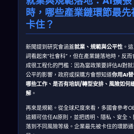
就業與規範落地：AI擴張
時，哪些產業鏈環節最先
卡住？
新聞提到研究會涵蓋
就業、規範與公平性
。這
詞看起來“社會科”，但在產業鏈落地時，反而
成很工程化的門檻：因為當政策要評估AI對就
公平的影響，政府或採購方會想知道
你用AI
哪些工作、是否有培訓/轉型安排、風險如何
解
。
再來是規範。從全球尺度來看，多國會參考OE
這類可信任AI原則，並把透明、隱私、安全、
落到不同風險等級。企業最先被卡住的環節通