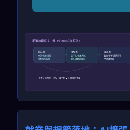
把道德翻譯成工程（你可以直接照做）
資料層
模型層
部署層
來源/偏差/撤回
公平性/偏差測試
監控/告警/回饋閉環
隱私風險控管
版本與變更日誌
申訴與問責
對應：透明度、隱私、公平性 → 可稽核的流程