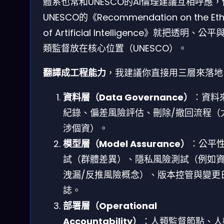
體系也常和UNESCO的AI倫理建議互相呼應
UNESCO的《Recommendation on the Eth
of Artificial Intelligence》就把透明、公平
類監督放在核心位置（UNESCO）。
翻譯成工程能力
，我建議你直接用三層來落地
資料層（Data Governance）
：資料
紀錄、偏差風險評估、刪除/撤回流程（
涉個資）。
模型層（Model Assurance）
：公平
試（群體差異）、隱私風險測試（例如
洩漏/反推風險概念）、版本控管與變更
誌。
部署層（Operational
Accountability）
：人類監督節點、人