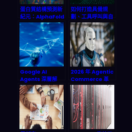
蛋白質結構預測新
如何打造具備規
紀元：AlphaFold
劃、工具呼叫與自
3 如何顛覆藥物研
我批判能力的進階
發規則
Agentic AI 系
統？2026 終極實
戰指南
Google AI
2026 年 Agentic
Agents 深層解
Commerce 革
析：從搜尋框到萬
命：AI 自主商務如
用助手的產業巨
何改寫 B2B/B2C
變，2026年智能
遊戲規則？
代理市場誰能為
王？