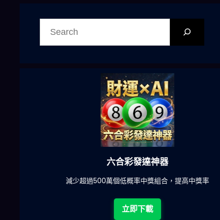
搜
尋
六合彩發達神器
陀)
減少超過500萬個低概率中獎組合，提高中獎率
立即下載