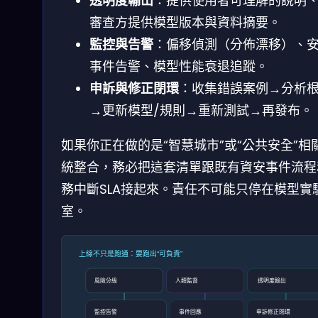
透明度輸出
：提供使用者可理解的說明
審查方提供模型版本與資料摘要。
監控與告警
：偏移偵測（分佈漂移）、
事件告警、模型性能衰退追蹤。
申訴與修正閉環
：收集錯誤案例→分析
→更新模型/規則→重新測試→再發布。
如果你正在做的是“智慧城市”或“公共安全”相
統整合，務必把這套清單跟既有資安事件流程
務中斷SLA接起來。責任不可能只停在模型實
室。
上線不只是跑通：要跑出“可負責”
風險分級
人類監督
透明度輸出
監控告警
事件回應
申訴修正閉環