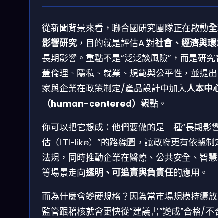
從新聞背景來看，聯合國研究團隊正在啟動
全
影響研究
，目的就是評估AI對
社會、經濟與環
長期影響。重點不是“泛泛談風險”，而是研究
蓋倫理、隱私、就業、規範與公平性，並提出
家與企業在政策制定/產品設計中加入
人本中
（human-centered）
觀點。
你可以把它想成：他們要做的是一種“長期影
估（LTI-like）”的路線圖，讓政府更有依據制定
法規，同時推動企業在醫療、公共安全、智慧
等場景走向
透明、可追責與負責任
的應用。
而為什麼會變硬規格？因為當市場規模持續放
監管跟稽核就會更快從“建議書”變成“合格/不