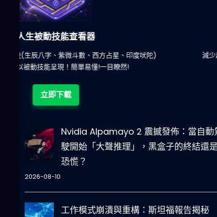
六合彩發達神器
陀)
減少超過500萬個低概率中獎組合，提高中獎率
立即下載
Nvidia Alpamayo 2 震撼發佈：當自動
駛開始「大聲推理」，黑盒子的終結還
恐慌？
2026-08-10
工作模式崩潰與重構：斯坦福報告揭秘