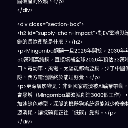
國礦產的依賴。</p>
</div>
<div class=”section-box”>
<h2 id=”supply-chain-impact”>對EV電
鏈的長遠衝擊是什麼？</h2>
<p>Mingomba銅礦一旦2026年開挖，2030年
50萬噸高純銅，直接填補全球2026年預估33萬
口。電動車、風電、太陽能都需要銅，少了中國
險，西方電池廠終於能睡好覺。</p>
<p>更深層影響是：非洲國家經濟被AI礦業帶動
會暴增（Mingomba單礦就創造3000個工作）
加速綠色轉型。深脈的機器狗系統還能減少廢棄
源消耗，讓採礦真正往「低碳」靠攏。</p>
</div>