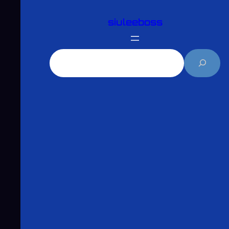
跳
siuleeboss
至
主
要
搜
內
尋
容