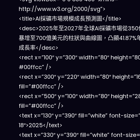
http://www.w3.org/2000/svg”>
<title>AI採礦市場規模成長預測圖</title>
<desc>2025年至2027年全球AI採礦市場從35
暴增至700億美元的柱狀與曲線圖，凸顯41.87%
成長率</desc>
<rect x=”100″ y=”300″ width=”80″ height=”80″
#00ffcc” />
<rect x=”300″ y=”220″ width=”80″ height=”1
fill=”#00ffcc” />
<rect x=”500″ y=”100″ width=”80″ height=”2
fill=”#00ffcc” />
<text x=”130″ y=”390″ fill=”white” font-size=
18″>2025</text>
<text x=”330″ y=”390″ fill=”white” font-size=