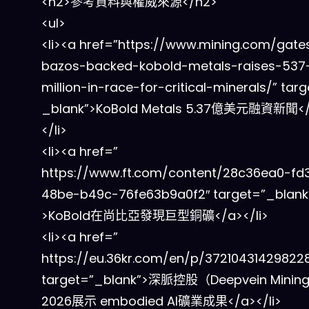
<h2>參考資料與權威來源</h2>
<ul>
<li><a href=”https://www.mining.com/gate
bazos-backed-kobold-metals-raises-537
million-in-race-for-critical-minerals/” targ
_blank”>KoBold Metals 5.37億美元融資新聞<
</li>
<li><a href=”
https://www.ft.com/content/28c36ea0-fd
48be-b49c-76fe63b9a0f2″ target=”_blank
>KoBold在尚比亞發現巨型銅礦</a></li>
<li><a href=”
https://eu.36kr.com/en/p/372104314298228
target=”_blank”>深脈控股（Deepvein Mini
2026展示 embodied AI礦業成果</a></li>