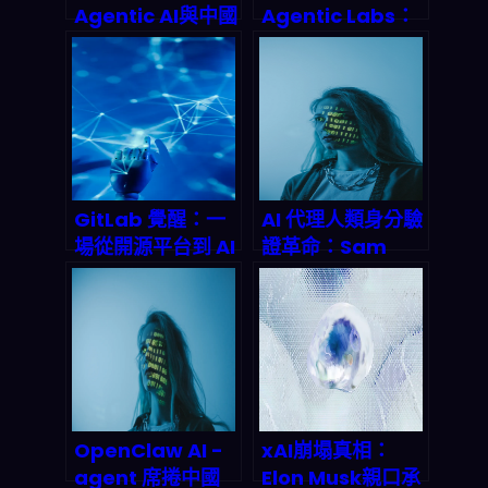
Agentic AI與中國
Agentic Labs：
模型的效率突圍，
AI代理革命如何重
如何顛覆2026全
塑2026年實驗室
球產業鏈？
自動化
GitLab 覺醒：一
AI 代理人類身分驗
場從開源平台到 AI
證革命：Sam
代理軍團的豪賭，
Altman 的
2027 年市值將翻
World 與
倍？
Coinbase 如何定
義 2026 年的信任
經濟
OpenClaw AI -
xAI崩塌真相：
agent 席捲中國
Elon Musk親口承