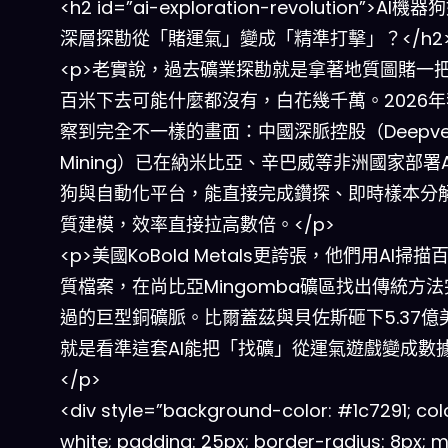
<h2 id=”ai-exploration-revolution”>AI
深層探勘從「賭運氣」變成「精準打擊」？</h2
<p>老實說，過去礦業探勘就是拿著地質圖賭一
百米下去可能什麼都沒有，白花幾千萬。2026
察到完全不一樣的畫面：中國深脈控股（Deepve
Mining）已在納米比亞、辛巴威等非洲國家部署A
狗與自動化平台，能直接完成鑽探、即時樣本分
質建模，效率直接拉高數倍。</p>
<p>美國KoBold Metals更誇張，他們用AI掃
質檔案，在尚比亞Mingomba礦區找出傳統方
過的巨型銅礦脈。比爾蓋茲與貝佐斯砸下5.37億
就是看準這套AI能把「找礦」從運氣遊戲變成數
</p>
<div style=”background-color: #1c7291; colo
white; padding: 25px; border-radius: 8px; m