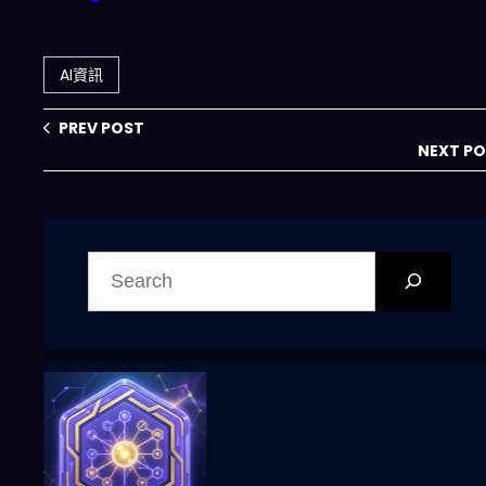
科技圈：安全警鐘
認早期開發有重大
與自動化狂潮的
缺陷，重建計劃能
2026 年關鍵轉折
否扭轉AI殺手
AI資訊
905？
PREV POST
NEXT P
搜
尋