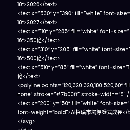
18″>2026</text>
<text x=”530″ y=”390″ fill=”white” font-size
18″>2027</text>
<text x=”110″ y=”285″ fill=”white” font-size=”
16″>350億</text>
<text x=”310″ y=”205″ fill=”white” font-size=
16″>500億</text>
<text x=”510″ y=”85″ fill=”white” font-size=”
億</text>
<polyline points=”120,320 320,180 520,60″ fil
none” stroke=”#7b00ff” stroke-width=”8″ /
<text x=”200″ y=”50″ fill=”white” font-size=
font-weight=”bold”>AI採礦市場爆發式成長</t
</svg>