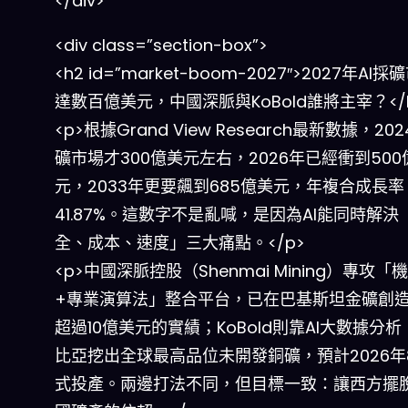
</div>
<div class=”section-box”>
<h2 id=”market-boom-2027″>2027年AI
達數百億美元，中國深脈與KoBold誰將主宰？</
<p>根據Grand View Research最新數據，202
礦市場才300億美元左右，2026年已經衝到500
元，2033年更要飆到685億美元，年複合成長率
41.87%。這數字不是亂喊，是因為AI能同時解決
全、成本、速度」三大痛點。</p>
<p>中國深脈控股（Shenmai Mining）專攻「
+專業演算法」整合平台，已在巴基斯坦金礦創
超過10億美元的實績；KoBold則靠AI大數據分
比亞挖出全球最高品位未開發銅礦，預計2026年
式投產。兩邊打法不同，但目標一致：讓西方擺