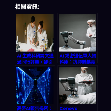
相關資訊:
AI 生成科研論文通
AI 揭密退伍軍人資
過同行評審，卻引
料庫：抗抑鬱藥竟
爆「可靠性」爭
能對抗漸凍人症？
議：2026 你該怎
麼做才不翻車？
高盛AI報告揭密：
Cenevo