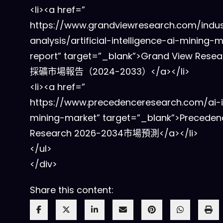
<li><a href=”
https://www.grandviewresearch.com/indus
analysis/artificial-intelligence-ai-mining-
report” target=”_blank”>Grand View Resea
採礦市場報告（2024-2033）</a></li>
<li><a href=”
https://www.precedenceresearch.com/ai-
mining-market” target=”_blank”>Preceden
Research 2026-2034市場預測</a></li>
</ul>
</div>
Share this content: