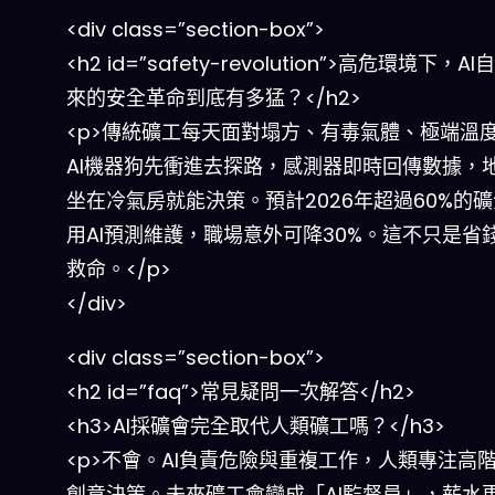
<div class=”section-box”>
<h2 id=”safety-revolution”>高危環境下，A
來的安全革命到底有多猛？</h2>
<p>傳統礦工每天面對塌方、有毒氣體、極端溫
AI機器狗先衝進去探路，感測器即時回傳數據，
坐在冷氣房就能決策。預計2026年超過60%的
用AI預測維護，職場意外可降30%。這不只是省
救命。</p>
</div>
<div class=”section-box”>
<h2 id=”faq”>常見疑問一次解答</h2>
<h3>AI採礦會完全取代人類礦工嗎？</h3>
<p>不會。AI負責危險與重複工作，人類專注高
創意決策。未來礦工會變成「AI監督員」，薪水