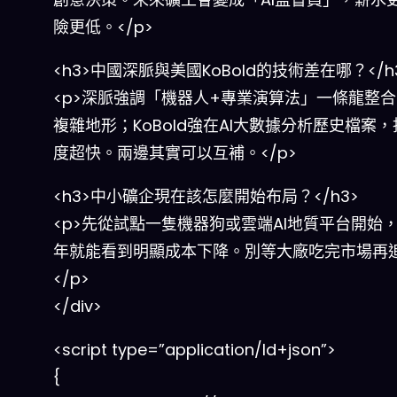
險更低。</p>
<h3>中國深脈與美國KoBold的技術差在哪？</h
<p>深脈強調「機器人+專業演算法」一條龍整
複雜地形；KoBold強在AI大數據分析歷史檔案
度超快。兩邊其實可以互補。</p>
<h3>中小礦企現在該怎麼開始布局？</h3>
<p>先從試點一隻機器狗或雲端AI地質平台開始，2
年就能看到明顯成本下降。別等大廠吃完市場再
</p>
</div>
<script type=”application/ld+json”>
{