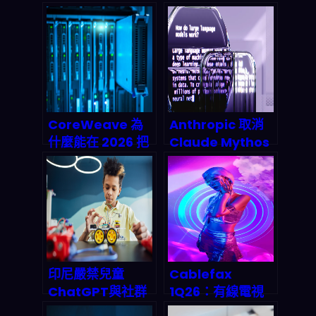
CoreWeave 為
Anthropic 取消
什麼能在 2026 把
Claude Mythos
「按需 GPU 基礎
發布：AI 安全評估
設施」玩到更快：
真的在變硬了嗎？
從資金、邊緣推理
到雲端成本重估
印尼嚴禁兒童
Cablefax
ChatGPT與社群
1Q26：有線電視
媒體，馬來西亞卻
與媒體的 AI 落地