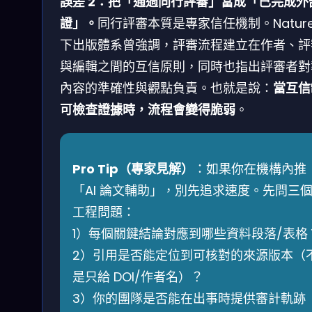
誤差 2：把「通過同行評審」當成「已完成外
證」。
同行評審本質是專家信任機制。Nature
下出版體系曾強調，評審流程建立在作者、評
與編輯之間的互信原則，同時也指出評審者對
內容的準確性與觀點負責。也就是說：
當互信
可檢查證據時，流程會變得脆弱
。
Pro Tip（專家見解）
：如果你在機構內推
「AI 論文輔助」，別先追求速度。先問三
工程問題：
1）每個關鍵結論對應到哪些資料段落/表格
2）引用是否能定位到可核對的來源版本（
是只給 DOI/作者名）？
3）你的團隊是否能在出事時提供審計軌跡