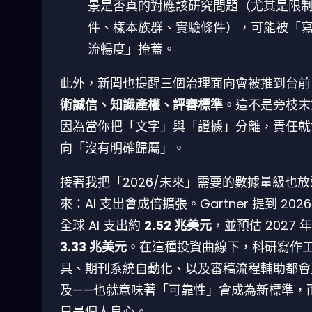
景是否真的對應該研究問題（尤其是限
件、樣本族群、實驗條件），可能被「
流暢度」掩蓋。
此外，新聞也提醒三個治理面向會被推到台前
術誠信、知識產權、評審標準
。這不是旁枝末
因為當你把「文字」與「證據」分離，責任就
向「沒有明確歸屬」。
接著我把「2026/未來」需要的數據量級也放
來：AI 支出會成倍擴張。Gartner 提到 2026
全球 AI 支出約
2.52 兆美元
，並預估 2027 
3.33 兆美元
。在這種投資曲線下，科研寫作
具、期刊系統自動化、以及審稿流程輔助都會
及——也就意味著「可靠性」會成為新標準，
只是個人良心。