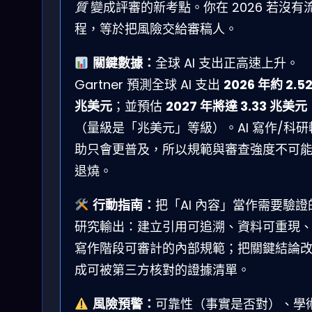
質
變成評審的新考點。你在 2026 若沒有
程，等於把風險交給審稿人。
關鍵數據：
全球 AI 支出正高速上升。
Gartner 預測全球 AI 支出
2026 年約 2.5
兆美元
；並預估
2027 年將達 3.33 兆美元
（量級是「兆美元」等級）。AI 寫作/科研
助只會更普及，所以規範與審查強度不可
退燒。
行動指南：
把「AI 內容」當作需要驗證
研究輸出：建立引用可追溯、資料可重現
寫作階段可審計的內部規範；把關鍵結論
成可被第三方核對的證據清單。
風險預警：
可靠性（事實是否對）、學