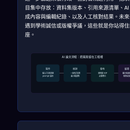
目集中存放：資料集版本、引用來源清單、AI
成內容與編輯紀錄、以及人工核對結果。未來
遇到學術誠信或版權爭議，這些就是你站得住
座。
AI 論文流程：把風險留在工程裡
寫作
核對
發布
留證
輸入/引用清單
一致性/回溯
透明度 SOP
審計軌跡
prompt 留存
最小驗證集
必要標示
核對紀