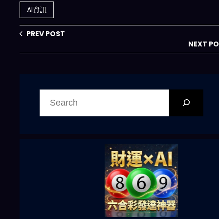
療檢測？
決每日煮飯難題
AI資訊
PREV POST
NEXT P
搜
尋