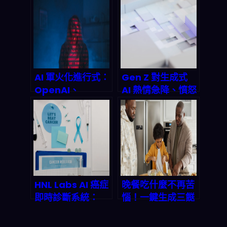
狂砸25億美元建
現況怎麼看、成本
Blackwell超級AI
與合規風險怎麼算
叢集：東南亞AI雙
（含可複製路線
面刃的2027衝擊
圖）
AI 軍火化進行式：
Gen Z 對生成式
OpenAI、
AI 熱情急降、憤怒
Google、
飆升：2026 職場
Anthropic 與五
與教育該怎麼「講
角大樓的黑暗交易
人話」才不會翻
何時引爆全球危
車？
機？
HNL Labs AI 癌症
晚餐吃什麼不再苦
即時診斷系統：
惱！一鍵生成三餸
2025 年如何用深
一湯搭配，2026
度學習顛覆傳統醫
年用 App 輕鬆解