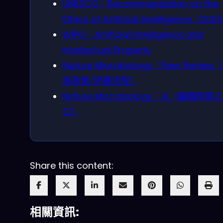
UNESCO：Recommendation on the
Ethics of Artificial Intelligence（202
WIPO：Artificial Intelligence and
Intellectual Property
Nature Microbiology：Peer Review
版政策/評審流程）
Nature Microbiology：AI（編輯政策入
口）
Share this content:
相關資訊: