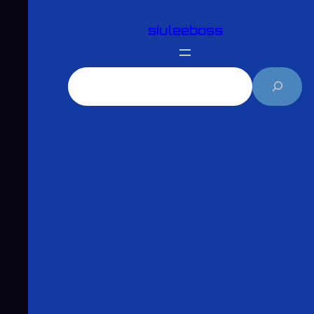
跳
siuleeboss
至
主
要
搜
內
尋
容