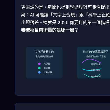
更麻煩的是，新聞也提到學術界對可靠性提出
疑：AI 可能讓「文字上合規」跟「科學上正
出現落差。這就是 2026 你要盯的第一個指
審流程目前衡量的是哪一層？
同行評審看到的
你以為的/需要驗證的
格式/結構/論述合規
證據鏈可追溯、可重現
可讀性
資料可核對
自洽性
推論可審計
引用合理
結論有依據