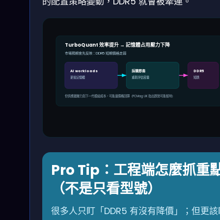
的配置策略變動，DDR5 就會被牽連。
TurboQuant 效率提升 → 記憶體占用壓力下降
市場預期會先反映：DDR5 短期價格走弱
AI workloads
採購節奏
DDR5
更省記憶體
重新評估容量
短跌
但供應鏈壓力與下一代模組成本，可能讓價格回彈（PCMag UK 指出跌勢可能暫時）
Pro Tip：工程端怎麼抓重
（不是只看型號）
很多人只盯「DDR5 有沒有降價」；但更該