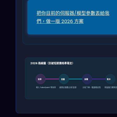
把你目前的伺服器/模型參數丟給我
們，做一版 2026 方案
2026 路線圖（別被短期價格牽著走）
效率
容量
採購
對沖
導入 TurboQuant 等效率
重算記憶體占用/並發
分批下單、驗證穩定性
保留窗口應對