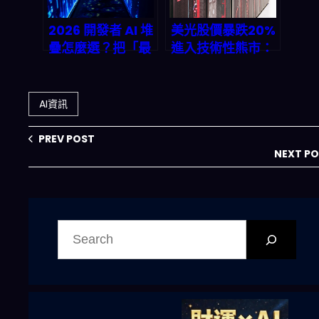
2026 開發者 AI 堆
美光股價暴跌20%
疊怎麼選？把「最
進入技術性熊市：
強模型」換成能長
Google
期維護的 API 組合
TurboQuant演
算法如何引爆記憶
AI資訊
體市場恐慌？
PREV POST
NEXT P
搜
尋