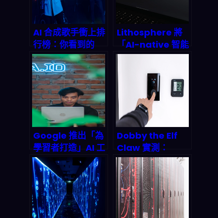
AI 合成歌手衝上排
Lithosphere 將
行榜：你看到的
「AI-native 智能
「熱門」到底是真
合約」變成可即時
人氣，還是機器在
執行的交易引擎：
刷？
2026 你該怎麼看
DeFi 與自動化市
場
Google 推出「為
Dobby the Elf
學習者打造」AI 工
Claw 實測：
具：從考試到畢業
Karpathy 的 AI
流程都能自動化，
代理人如何重新定
2026 教育科技要
義智慧居家，以及
怎麼接？
你該如何在 2027
年前佈局