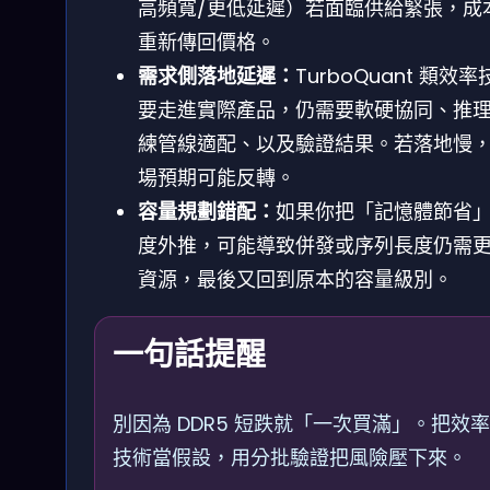
高頻寬/更低延遲）若面臨供給緊張，成
重新傳回價格。
需求側落地延遲：
TurboQuant 類效率
要走進實際產品，仍需要軟硬協同、推理
練管線適配、以及驗證結果。若落地慢
場預期可能反轉。
容量規劃錯配：
如果你把「記憶體節省
度外推，可能導致併發或序列長度仍需
資源，最後又回到原本的容量級別。
一句話提醒
別因為 DDR5 短跌就「一次買滿」。把效率
技術當假設，用分批驗證把風險壓下來。