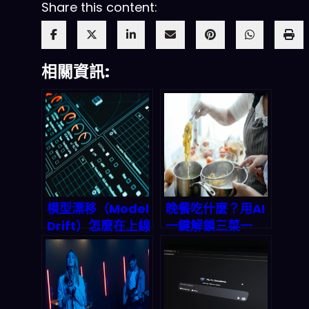
Share this content:
相關資訊:
模型漂移（Model
晚餐吃什麼？用AI
Drift）怎麼在上線
一鍵解鎖三菜一
後「偷偷降級」？
湯，告別選擇障
2026 可觀測性堆
礙！
栈與自動重訓完整
解法