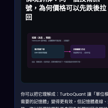
號，為何價格可以先跌後拉
回
短期（消息 → 預期）
TurboQuant 讓市場估：記憶體需求可能更省 → 交易縮手
需求預期下修
供應鏈壓力仍在
DDR5 需求斜率變緩
供給彈性不足 → 成本外溢
結論：價格短跌 ≠ 長跌保證；回彈的觸發常是下一代速度模組的供需再平衡。
你可以把它理解成：TurboQuant 讓「單位
需要的記憶體」變得更有效，但記憶體產線、