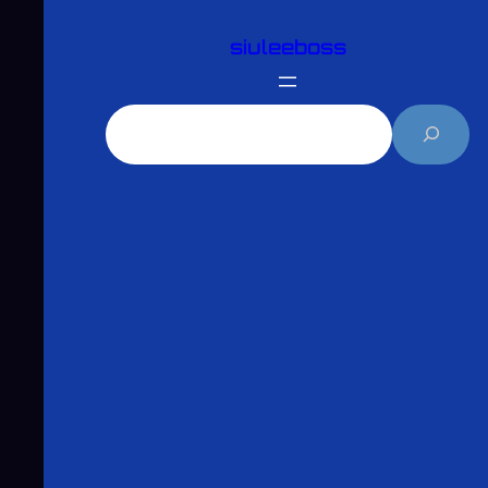
跳
siuleeboss
至
主
要
搜
內
尋
容