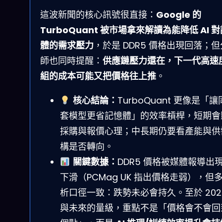
這波新聞的核心訊號很直接：
Google 的
TurboQuant 被市場拿來解讀為能降低 AI 
體的需求壓力
，於是 DDR5 價格出現回落；
師也同時提醒：
供應鏈壓力還在，下一代高速
組的成本可能又把價格往上推
。
核心結論：
TurboQuant 更像是「
套模型更省記憶體」的效率槓桿，短期會
採購與報價心理；中長期仍要看產能與供
構是否轉向。
關鍵數據：
DDR5 價格被媒體報導出
下滑（PCMag UK 指出價格走弱），但
析口徑一致：跌勢未必會持久。至於 202
與未來的量級，重點不是「價格會不會回