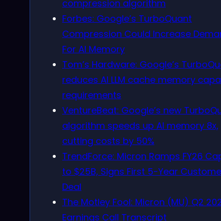
compression algorithm
Forbes: Google’s TurboQuant
Compression Could Increase Dema
For AI Memory
Tom’s Hardware: Google’s TurboQu
reduces AI LLM cache memory capa
requirements
VentureBeat: Google’s new TurboQ
algorithm speeds up AI memory 8x,
cutting costs by 50%
TrendForce: Micron Ramps FY26 Ca
to $25B, Signs First 5-Year Custome
Deal
The Motley Fool: Micron (MU) Q2 20
Earnings Call Transcript