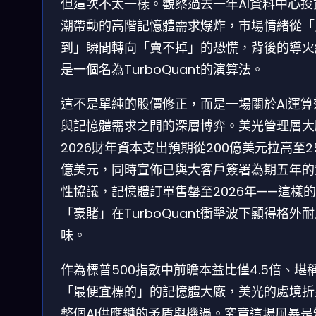
但這次不太一樣。觀察過去一年AI資料中心投
潮帶動的高階記憶體需求爆炸，市場情緒從「
到」瞬間轉向「賣不掉」的恐慌，背後的導火
是一個名為TurboQuant的演算法。
這不是單純的股價修正，而是一場關於AI運算
與記憶體需求之間的深層博弈。美光管理層大
2026財年資本支出預期從200億美元拉高至2
億美元，同時宣佈已與大客戶簽署為期五年的
性協議，記憶體訂單售罄至2026年——這樣的
「豪賭」在TurboQuant衝擊波下顯得格外
味。
作為標普500指數中前瞻本益比僅4.5倍、堪
「最便宜標的」的記憶體大廠，美光的處境折
整個AI供應鏈的矛盾與機遇。究竟這場風暴是