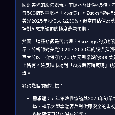
回到美光的股價表現，前瞻本益比僅4.5倍，
普500指數中堪稱「地板價」。Zacks報導指
美光2025年股價大漲239%，但當前估值反
場對AI需求觸頂的極度悲觀預期。
然而，這種悲觀是否合理？Benzinga的分析
示，分析師對美光2026、2030年的股價預
巨大分歧，從保守的200美元到樂觀的500美
上皆有。這反映市場對「AI週期何時反轉」缺
識。
觀察幾個關鍵指標：
需求端：
五年策略性協議與2026年訂單
罄，顯示大型雲端客戶對供應安全的重
過壓縮演算法的潛在影響。