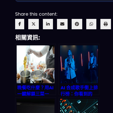
Share this content:
相關資訊:
晚餐吃什麼？用AI
AI 合成歌手衝上排
一鍵解鎖三菜一
行榜：你看到的
湯，告別選擇障
「熱門」到底是真
礙！
人氣，還是機器在
刷？