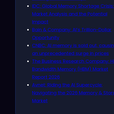
IDC: Global Memory Shortage Crisis:
Market Analysis and the Potential
Impact
Bain & Company: AI’s Trillion-Dollar
Opportunity
CNBC: AI memory is sold out, causi
an unprecedented surge in prices
The Business Research Company: H
Bandwidth Memory (HBM) Market
Report 2026
Avnet: Riding the AI Supercycle:
Navigating the 2026 Memory & Sto
Market