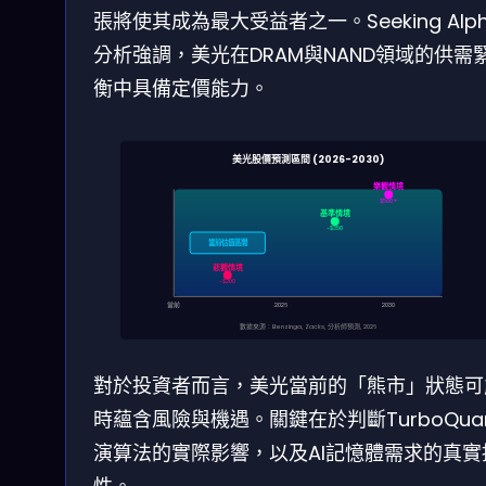
張將使其成為最大受益者之一。Seeking Alp
分析強調，美光在DRAM與NAND領域的供需
衡中具備定價能力。
美光股價預測區間 (2026-2030)
樂觀情境
$500+
基準情境
~$350
當前估值區間
悲觀情境
~$200
當前
2026
2030
數據來源：Benzinga, Zacks, 分析師預測, 2026
對於投資者而言，美光當前的「熊市」狀態可
時蘊含風險與機遇。關鍵在於判斷TurboQua
演算法的實際影響，以及AI記憶體需求的真實