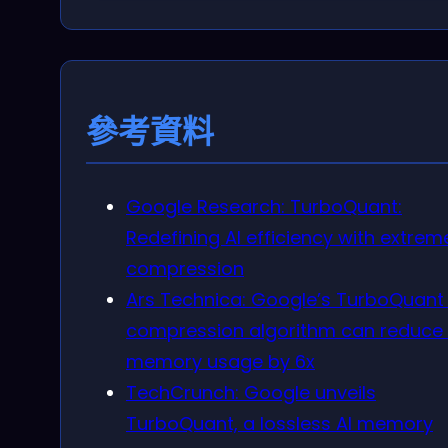
參考資料
Google Research: TurboQuant:
Redefining AI efficiency with extrem
compression
Ars Technica: Google’s TurboQuant 
compression algorithm can reduce 
memory usage by 6x
TechCrunch: Google unveils
TurboQuant, a lossless AI memory