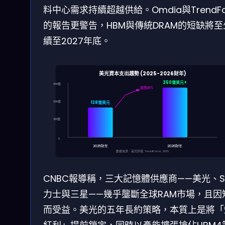
料中心需求持續超越供給。Omdia與TrendFo
的報告更警告，HBM與傳統DRAM的短缺將至
續至2027年底。
美光資本支出趨勢 (2025-2026財年)
250億美元+
300億
增長81%
200億
138億美元
100億
0
2025財年
2026財年
數據來源：美光財報, TrendForce, 2026
CNBC報導稱，三大記憶體供應商——美光、S
力士與三星——幾乎壟斷全球RAM市場，且因
而受益。美光的五年長約策略，本質上是將「