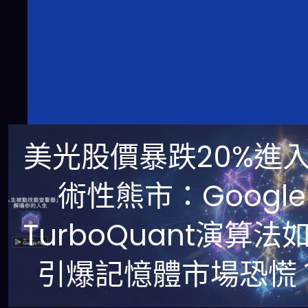
美光股價暴跌20%進
術性熊市：Google
TurboQuant演算法
引爆記憶體市場恐慌