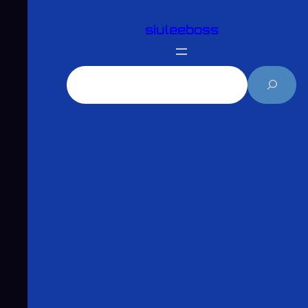
跳
siuleeboss
至
主
要
搜
內
尋
容