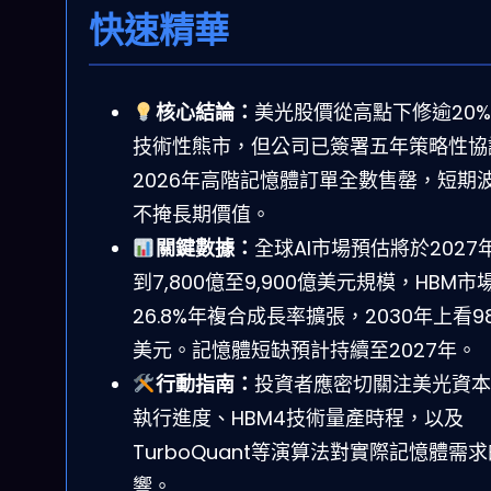
快速精華
核心結論：
美光股價從高點下修逾20
技術性熊市，但公司已簽署五年策略性協
2026年高階記憶體訂單全數售罄，短期
不掩長期價值。
關鍵數據：
全球AI市場預估將於2027
到7,800億至9,900億美元規模，HBM市
26.8%年複合成長率擴張，2030年上看98
美元。記憶體短缺預計持續至2027年。
行動指南：
投資者應密切關注美光資本
執行進度、HBM4技術量產時程，以及
TurboQuant等演算法對實際記憶體需
響。