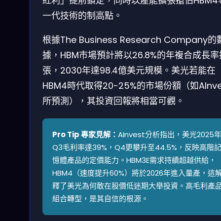
紅利」提前鎖定，同時以產能擴張搶佔HBM4
一代技術的制高點。
根據The Business Research Company的
據，HBM市場預計將以26.8%的年複合成長率
張，2030年達98.4億美元規模。美光若能在
HBM4時代取得20-25%的市場份額（如AInve
所預測），其投資回報將相當可觀。
Pro Tip 專家見解：
AInvest分析指出，美光2025
Q3毛利率達39%，Q4更攀升至44.5%，反映高階
憶體產品的定價能力。HBM3E需求持續超越供給，
HBM4（速度提升60%）將於2026年進入量產，這
釋了美光為何敢在股價低迷期大舉投資。高毛利產
組合轉型，是其自信的根源。