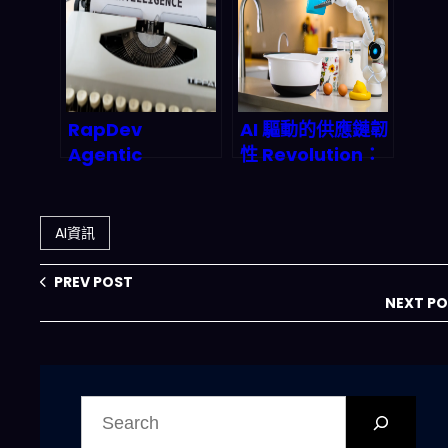
『活起來』？新加
升值？
坡數位孿生實戰拆
解與隱私警報
RapDev
AI 驅動的供應鏈韌
Agentic
性 Revolution：
Platform
2026 年企業如何
Operator 深度拆
打造不中斷的物流
解：治理式 AI
網路？
AI資訊
Agent 如何重新
定義
PREV POST
ServiceNow 企
NEXT P
業自動化版圖
搜
尋