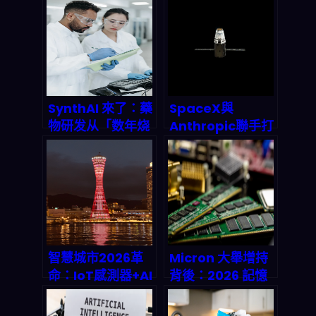
等著被洗出場
Breakthrough
，讓你的安全運營
中心從負擔變資產
SynthAI 來了：藥
SpaceX與
物研发从「数年烧
Anthropic聯手打
钱」到「数日搞
造AI宇宙網格：每
定」的生存游戏
月12.5億美元天價
合約如何撼動
2026全球雲端計
算版圖？
智慧城市2026革
Micron 大舉增持
命：IoT感測器+AI
背後：2026 記憶
交通管理+自駕車
體「AI 補益」會怎
如何讓城市真正
麼接力半導體上游