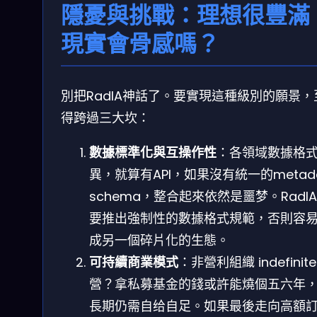
隱憂與挑戰：理想很豐滿
現實會骨感嗎？
別把RadIA神話了。要實現這種級別的願景，
得跨過三大坎：
數據標準化與互操作性
：各領域數據格
異，就算有API，如果沒有統一的metada
schema，整合起來依然是噩梦。RadI
要推出強制性的數據格式規範，否則容
成另一個碎片化的生態。
可持續商業模式
：非營利組織 indefinite
營？拿私募基金的錢或許能燒個五六年
長期仍需自给自足。如果最後走向高額