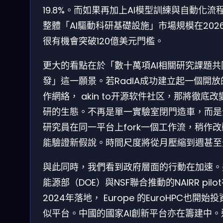
19.8%。而如果再加上AI模型訓練與自動化流
整體「AI驅動科研基礎設施」市場規模在202
很有機會突破120億美元門檻。
更大的看點在於「數十萬項AI相關研究課題共
發」這一願景。若RadIA成功建立起一個開放
作網絡， akin to开源软件社区，那將徹底改
研的生態。不再是單一實驗室閉門造車，而是
研究員在同一平台上fork一個工作流，稍作
能驗證新假說。時間尺度將從月壓縮到週甚至
與此同時，我們看到政府層面的行動在加速。
能源部（DOE）與NSF聯合推動的NAIRR pilo
2024年落地， Europe 的EuroHPC也開始
似平台。中國的國家AI創新平台亦在籌建中。