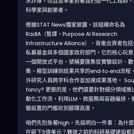
水炸彈，而且是準星對著我們這一代工程師、
科學家與創業者。
根據STAT News獨家披露，該組織命名為
RadIA（暫譯，Purpose AI Research
Infrastructure Alliance），背後出資者包
私募基金與多個國家政府部門。它的核心玩意
一個開放式平台，號稱要匯集從實驗設計、數
集、模型訓練到結果共享的end‑to‑end流程
许研究人員跨学科合作並加速成果落地。 Sou
fancy? 更狠的是，他們還要針對細分領域推
動化工作流，利用LLM、微服務與容器編排，
驗設置的門檻砍到腳踝高度。
咱們先別急著high，先搞明白一件事：為什
在砸下5億美元？難道之前的科研基礎建設都