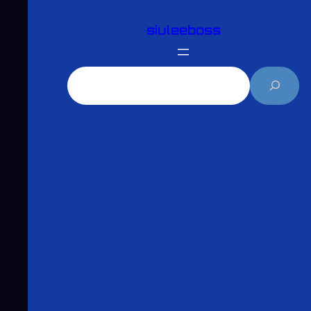
跳
siuleeboss
至
主
要
搜
內
尋
容