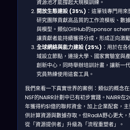
資源池才能撐起大規模訓練。
開放生態建設 (35%)
：這筆钱專門用來
研究團隊貢獻高品質的工作流模板、數
與模型。類似GitHub的sponsor sche
讓貢獻者能持續獲得分成，形成正向激
全球網絡與能力建設 (25%)
：用於在各
域設立節點，連接大學、國家實驗室與
創新中心，同時舉辦培訓計畫，讓新一
究員熟練使用這套工具。
我們來看一下真實世界的案例：類似的概念在
NSF的NAIRR計劃中已有初步實踐。NAIRR在2
年獲得約$1億的聯邦資金，加上企業配套，主
供計算資源與數據存取。但RadIA野心更大，
從「資源提供者」升級為「流程重塑者」。