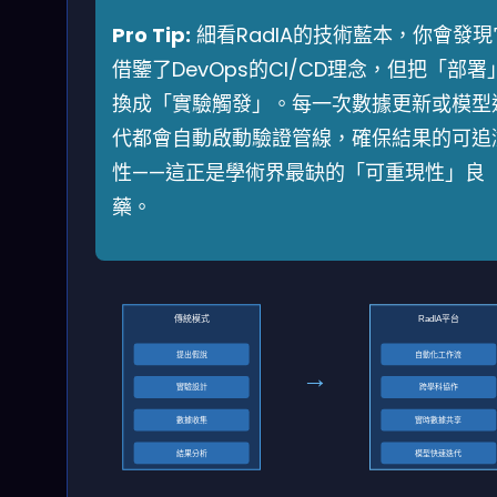
Pro Tip:
細看RadIA的技術藍本，你會發現
借鑒了DevOps的CI/CD理念，但把「部署
換成「實驗觸發」。每一次數據更新或模型
代都會自動啟動驗證管線，確保結果的可追
性——這正是學術界最缺的「可重現性」良
藥。
傳統模式
RadIA平台
提出假說
自動化工作流
→
實驗設計
跨學科協作
數據收集
實時數據共享
結果分析
模型快速迭代