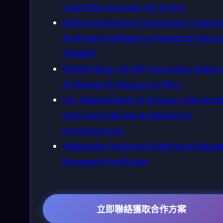
scientific process for AI era
National Science Foundation: Nation
Artificial Intelligence Research Reso
(NAIRR)
NVIDIA Blog: US NSF Launches Nation
AI Research Resource Pilot
U.S. Department of Energy: Advanci
Safe and Secure AI Research
Infrastructure
Wikipedia: National Artificial Intellig
Research Institutes
立即聯絡獲取合作方案