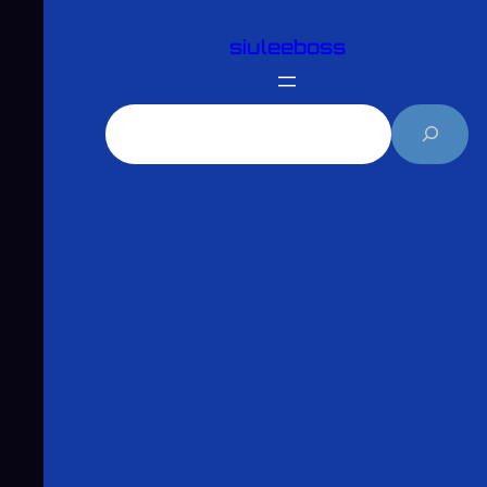
跳
siuleeboss
至
主
要
搜
內
尋
容