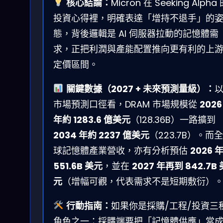
核心結論：
Micron 在 Seeking Alpha
投資心得裡，明確表達「增持不退手」的
態，背後邏輯是 AI 伺服器拉動的記憶體需
求，正把利潤與產能配置推向更有利的上
定價區間。
關鍵數據（2027 + 未來預測量級）：
市場預測口徑看，DRAM 市場規模從
2026
年約 1283.6 億美元
（128.36B）一路擴到
2034 年約 2237 億美元
（223.7B）。而全
球記憶體產業營收，亦有分析預估
2026 
551.6B 美元
，並在
2027 年再到 842.7B 
元
（增幅可觀，代表需求不是短期敷衍）
行動指南：
如果你是採購/工程/投資三
角色之一：採購端要把「記憶體供應」當