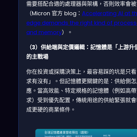
需要搭配合適的處理器與架構，否則效率會被
（Micron 官方 blog：
Accelerating AI at t
edge demands the right kind of process
and memory
）。
（3）供給端與定價邏輯：記憶體是「上游升
的主戰場
你在投資或採購決策上，最容易踩的坑是只看
求有沒有」。但記憶體更關鍵的是：供給側怎
應。當高效能、特定規格的記憶體（例如高帶
求）受到優先配置，傳統用途的供給緊張就會
成更硬的商業條件。
全球記憶體產業營收預估（趨勢）
842.7B
TrendForce 分析口徑（轉述）；用於呈現成長斜率