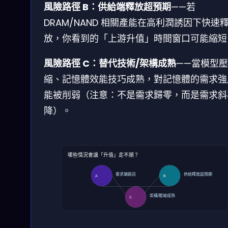
風險路徑 B：供給端釋放超預期
——若
DRAM/NAND 相關產能在高利潤誘因下快速
放，你看到的「上游升值」時間窗口可能縮短
風險路徑 C：替代技術/架構成熟
——當模型壓
縮、記憶體效能技巧成熟，對記憶體的需求強
能被削弱（注意：不是需求歸零，而是需求斜
降）。
哪些情況會讓「升值」走不順？
需求端斷訊
供給釋放超預期
A
B
架構/壓縮成熟
C