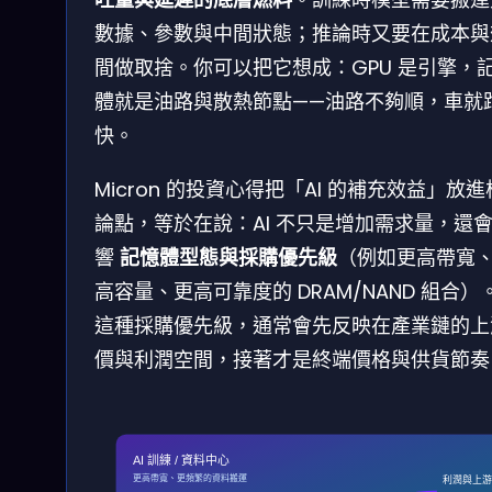
數據、參數與中間狀態；推論時又要在成本與
間做取捨。你可以把它想成：GPU 是引擎，
體就是油路與散熱節點——油路不夠順，車就
快。
Micron 的投資心得把「AI 的補充效益」放
論點，等於在說：AI 不只是增加需求量，還
響
記憶體型態與採購優先級
（例如更高帶寬
高容量、更高可靠度的 DRAM/NAND 組合）
這種採購優先級，通常會先反映在產業鏈的上
價與利潤空間，接著才是終端價格與供貨節奏
AI 訓練 / 資料中心
更高帶寬、更頻繁的資料搬運
利潤與上游