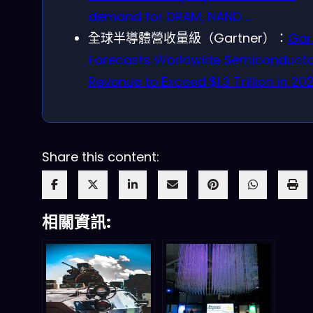
demand for DRAM, NAND …
全球半導體營收量級（Gartner）：
Gar
Forecasts Worldwide Semiconducto
Revenue to Exceed $1.3 Trillion in 20
Share this content:
相關資訊: