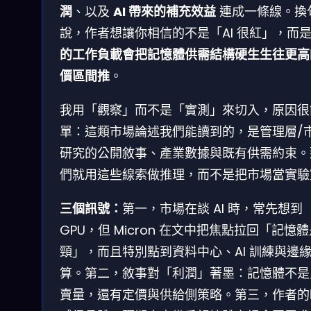
潤
、以及
AI 帶來的補充效益
連成一條線。換
說，作者想讓你相信的不是「AI 很紅」，而
的工作負載會把記憶體供需結構硬生生往更高
價區間推
。
我用「觀察」而不是「實測」來切入，原因很
單：這類市場論述我們能讀到的，是管理層/
研究的公開敘事、產業數據與既有供需約束。
們就用這些線索做推理，而不是把市場當實驗
三個訊號：
第一，市場在談 AI 時，常先想到
GPU，但 Micron 在文中把焦點拉回「記憶
頸」，而且特別點到資料中心、AI 訓練與邊
算。第二，敘事對「利潤」著墨：記憶體不是
賣量，還有定價與供給側策略。第三，作者的