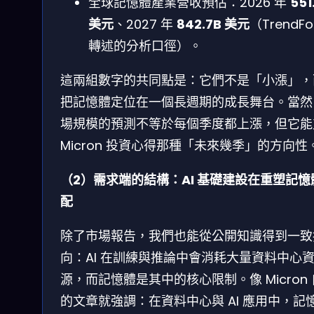
全球記憶體產業營收預估：2026 年
551
美元
、2027 年
842.7B 美元
（TrendFo
轉述的分析口徑）。
這兩組數字的共同點是：它們不是「小漲」，
把記憶體定位在一個長週期的成長舞台。當然
場規模的預測不等於每個季度都上漲，但它能
Micron 投資心得那種「未來幾季」的方向性
（2）需求端的結構：AI 基礎建設在重塑記憶
配
除了市場報告，我們也能從公開知識得到一致
向：AI 在訓練與推論中會消耗大量資料中心
源，而記憶體是其中的核心限制。像 Micron
的文章就強調：在資料中心與 AI 應用中，記