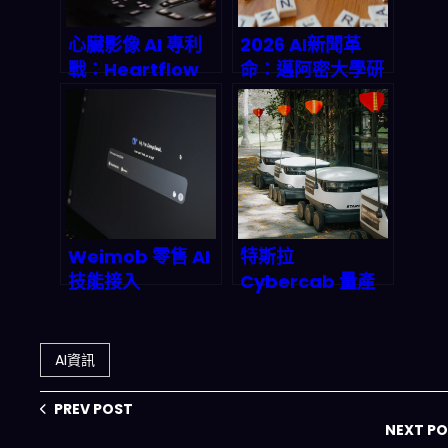
心臟影像 AI 專利
2026 AI新聞革
戰：Heartflow
命：邁阿密大學研
對 Cleerly 提告，
究揭露LLM如何自
2026 醫療影像市
動化故事生成、事
場會被「訴訟邏
實查核與個人化分
輯」重寫嗎？
發，媒體業者必看
生存破局指南
Weimob 零售 AI
特斯拉
技能接入
Cybercab 量產
OpenClaw：把
真相：無人送貨車
客服、庫存與行銷
如何顛覆最後一哩
直接「變成可執行
路物流生態？
AI資訊
的代理」會怎麼改
寫 2026 電商後
PREV POST
台？
NEXT P