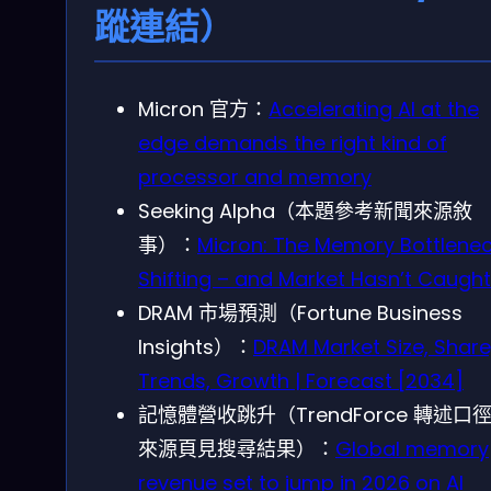
蹤連結）
Micron 官方：
Accelerating AI at the
edge demands the right kind of
processor and memory
Seeking Alpha（本題參考新聞來源敘
事）：
Micron: The Memory Bottlenec
Shifting – and Market Hasn’t Caugh
DRAM 市場預測（Fortune Business
Insights）：
DRAM Market Size, Share
Trends, Growth | Forecast [2034]
記憶體營收跳升（TrendForce 轉述口
來源頁見搜尋結果）：
Global memory
revenue set to jump in 2026 on AI