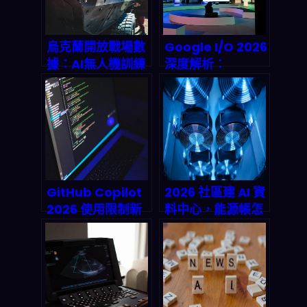
烏克蘭開放戰場數
Google I/O 2026
據：AI無人機訓練
深度解析：
的「黑色黃金」時
Agentic
代來了？
Workflow 會徹底
顛覆你的 n8n 與
量化交易串流嗎？
GitHub Copilot
2026 社區建 AI 資
2026 使用限制新
料中心，能源帳怎
規範：Usage
麼算？
Units 怎麼算？工
Manitowoc 縣的
程師必知的代碼輔
「分散式」思考能
助成本解析
不能落地？