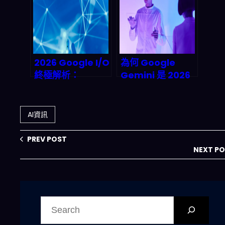
CoreWeave 們
加密貨幣市場？
的末日還是開發者
的黃金時代？
2026 Google I/O
為何 Google
終極解析：
Gemini 是 2026
Agentic AI 時代
年自動化創業者不
來臨，數位員工解
可錯過的頂級盟
放人類勞動力
友？深度剖析其商
AI資訊
業價值與未來趨勢
PREV POST
NEXT P
搜
尋