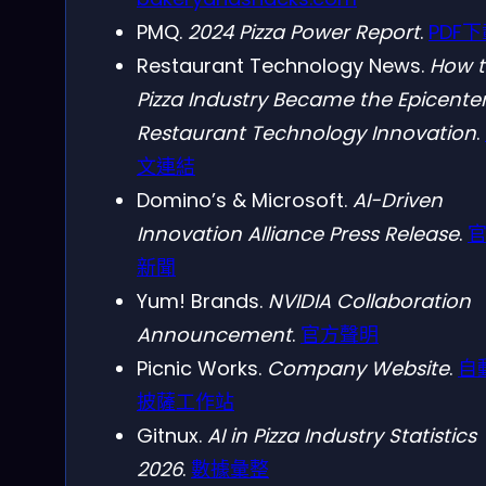
PMQ.
2024 Pizza Power Report
.
PDF
Restaurant Technology News.
How 
Pizza Industry Became the Epicenter
Restaurant Technology Innovation
.
文連結
Domino’s & Microsoft.
AI-Driven
Innovation Alliance Press Release
.
新聞
Yum! Brands.
NVIDIA Collaboration
Announcement
.
官方聲明
Picnic Works.
Company Website
.
自
披薩工作站
Gitnux.
AI in Pizza Industry Statistics
2026
.
數據彙整