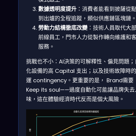
數據透明度提升
：消費者能看到披薩從
到出爐的全程追蹤，類似供應鏈區塊鏈
勞動力結構徹底改變
：技術人員取代大
前線員工，門市人力從製作轉向維護和
服務。
挑戰也不小：AI決策的可解釋性、偏見問題；
化設備的高 Capital 支出；以及技術故障時
運 contingency。更重要的是， Brand需要
Keep its soul——過度自動化可能讓品牌失
味，這在體驗經濟時代反而是個大風險。
自動化投資回收期持續縮短
6
18
7
8
9
10
月數
12
14