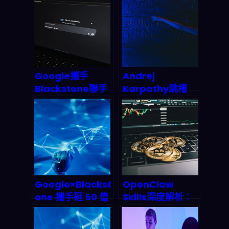
Agentic AI 系
用助手的產業巨
統？2026 終極實
變，2026年智能
戰指南
代理市場誰能為
王？
Google攜手
Andrej
Blackstone聯手
Karpathy跳槽
打造AI雲平台：這
Anthropic：AI安
波操作會從根本上
全陣營拿下最強大
改寫企業AI佈局遊
腦，矽谷人才爭奪
戲規則嗎？
戰殺出一條血路
Google×Blackst
OpenClaw
one 攜手砸 50 億
Skills深度解析：
美元打造 AI 雲端
AI Agent交易技
帝國——
能如何主宰2026