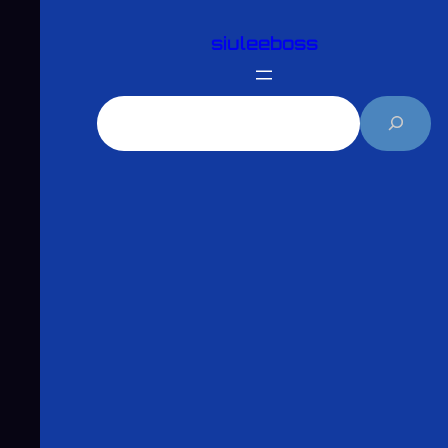
跳
siuleeboss
至
主
要
搜
內
尋
容