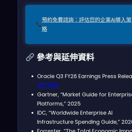
預約免費諮詢：評估您的企業AI導入策
略
參考與延伸資料
Oracle Q3 FY26 Earnings Press Relea
官方財報
Gartner, “Market Guide for Enterpris
Platforms,” 2025
IDC, “Worldwide Enterprise AI
Infrastructure Spending Guide,” 202
Forrester, “The Total Economic Imp