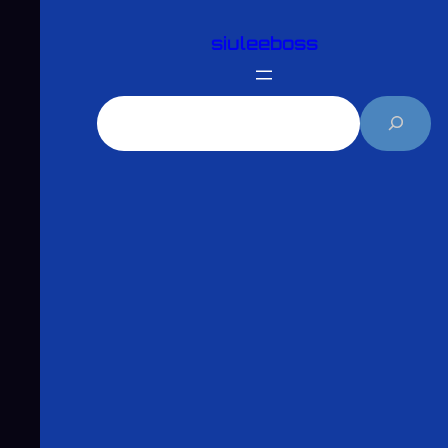
跳
siuleeboss
至
主
要
搜
內
尋
容