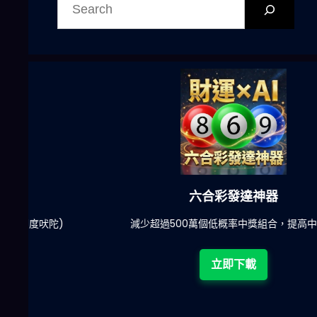
尋
六合彩發達神器
陀)
減少超過500萬個低概率中獎組合，提高中獎率
立即下載