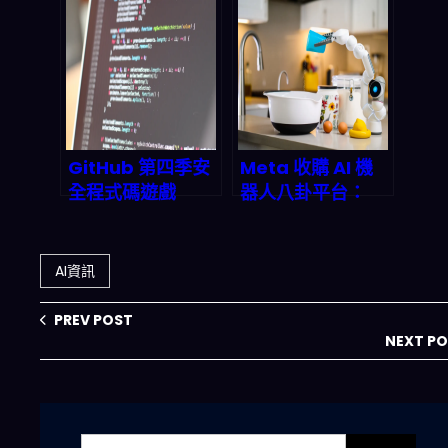
授 Chowdhury
2026 起你得怎麼
親授 Zeus 開源工
看待公司治理自動
具 + 模型壓縮，
化、風險與資料隱
2027 年直接砍掉
私？
40% 電費還不掉
準度
GitHub 第四季安
Meta 收購 AI 機
全程式碼遊戲
器人八卦平台：
「Hack the AI
2026 年 AI 內容時
Agent」：在代理
代的關鍵轉折點
式 AI 時代先修資
AI資訊
安学分
PREV POST
NEXT P
搜