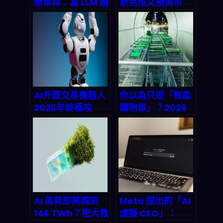
療革命：當 LLM 讀
斯克推文預測市
懂病歷，醫師赋归
場：2026 年加密
醫學
賭博新戦略全解析
AI外匯交易機器人
你以為只是「智能
2026年終極攻
購物車」？2026
略：從技術指標到
起 Cust2Mate 這
深度學習的進化實
套 IoT+AI 系統正
錄
在把線下零售變成
可追蹤、可預測的
成交流程
AI 能耗即將燒到
Meta 提出的「AI
146 TWh？密大教
虛擬 CEO」：