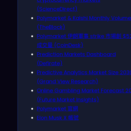
(ScienceDirect)
Polymarket & Kalshi Monthly Volume
(TheBlock)
Polymarket 伊朗軍事 strike 市場創 $5
成交量 (CoinDesk)
Prediction Markets Dashboard
(Defirate)
Predictive Analytics Market Size 203
(Grand View Research)
Online Gambling Market Forecast 2
(Future Market Insights)
Polymarket 官網
Elon Musk X 帳號