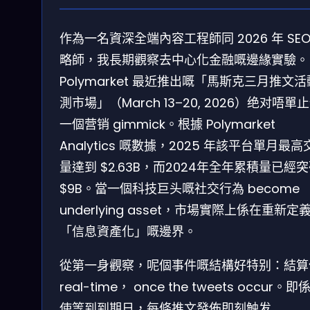
作為一名資深全端內容工程師同 2026 年 SEO
略師，我長期觀察去中心化金融嘅邊緣實驗。
Polymarket 最近推出嘅「馬斯克三月推文
測市場」（March 13–20, 2026）绝对唔單
一個营销 gimmick。根據 Polymarket
Analytics 嘅數據，2025 年該平台單月最高
量達到 $2.63B，而2024年全年累積量已經
$9B。當一個科技巨头嘅社交行為 become
underlying asset，市場實際上係在重新定
「信息資產化」嘅邊界。
從第一身觀察，呢個事件嘅結構好特别：結算
real-time， once the tweets occur。即
使等到到期日，每條推文發佈即刻触发