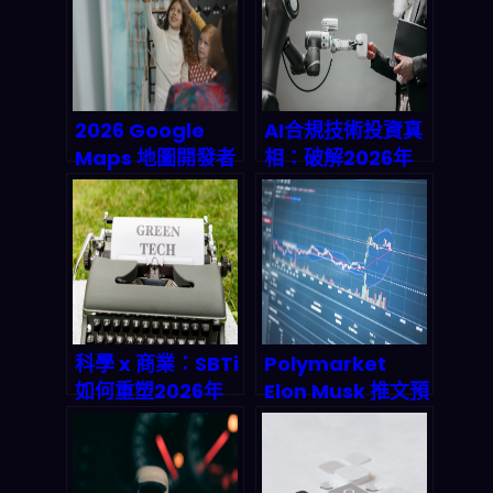
義名人經濟
場預期？
2026 Google
AI合規技術投資真
Maps 地圖開發者
相：破解2026年
馬拉松：
成本回收與市場暴
SmartRoute 自
漲密碼
動最優路徑與旺季
商家推廣，n8n 自
動化到底怎麼玩？
科學 x 商業：SBTi
Polymarket
如何重塑2026年
Elon Musk 推文預
企業永續增長路徑
測賭盤怎麼玩？
2026 預測市場
250 億美元狂飆背