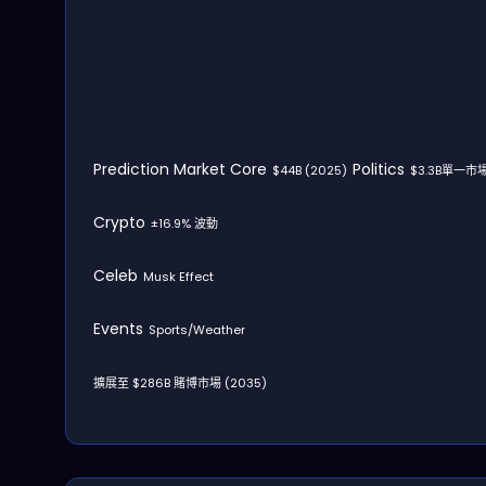
Prediction Market Core
Politics
$44B (2025)
$3.3B單一市
Crypto
±16.9% 波動
Celeb
Musk Effect
Events
Sports/Weather
擴展至 $286B 賭博市場 (2035)