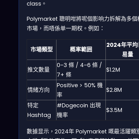
class。
Polymarket 聰明咁將呢個影响力拆解為多
市場，而唔係单一期权。例如：
2024年平
市場類型
概率範囲
易量
0–3 條 / 4–6 條 /
推文數量
$1.2M
7+ 條
Positive > 50% 機
情緒方向
$2.8M
率
特定
#Dogecoin 出現
$3.5M
Hashtag
機率
數據显示，2024年 Polymarket 嘅最活躍