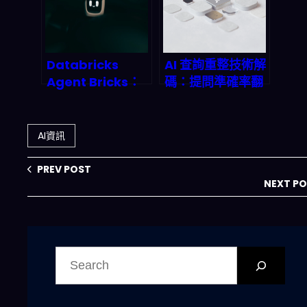
後的 AI 情緒交易
密碼
Databricks
AI 查詢重整技術解
Agent Bricks：
碼：提問準確率翻
2026 企業級治理
倍的搜尋革命與
型 AI Agent 平台
2026 年流量新法
怎麼把「能用」變
則
AI資訊
「敢上線」？
PREV POST
NEXT P
搜
尋