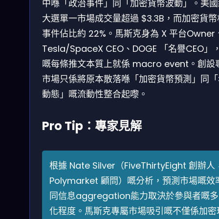
中喺「政治事件」同「加密貨幣波動」。美國
大選單一市場成交量超過 $3.3B，而加密貨
事件佔比約 22%。馬斯克身為 X 平台Owner
Tesla/SpaceX CEO、DOGE 「名譽CEO」
嘅每條推文本質上就係 macro event。創設
市場只係將原本散落喺「加密貨幣預測」同「
動態」嘅流動性整合起嚟。
Pro Tip：專家見解
根據 Nate Silver（FiveThirtyEight 創辦人
Polymarket 顧問）嘅分析，預測市場嘅效
同信息aggregation能力取決於參與者嘅
化程度。馬斯克專屬市場吸引嘅不僅係加密