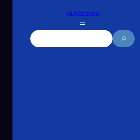
跳
siuleeboss
至
主
要
搜
內
尋
容