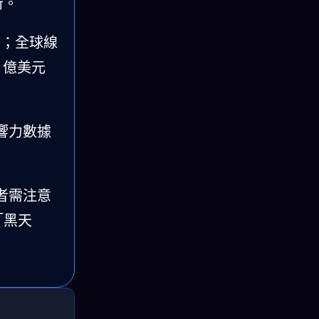
新。
0%；全球線
0 億美元
響力數據
者需注意
「黑天