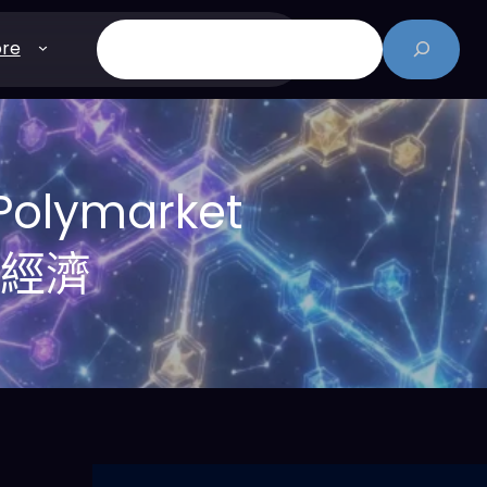
搜
re
尋
ymarket
人經濟