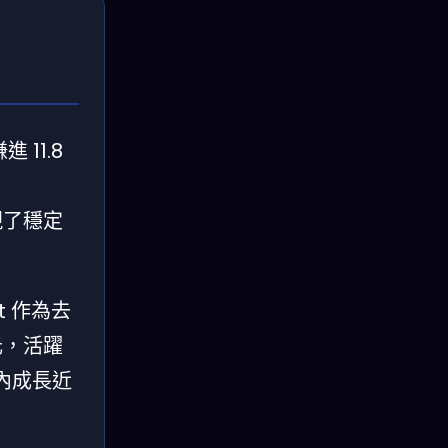
11.8
實現了穩定
 作為去
元，活躍
之內成長近