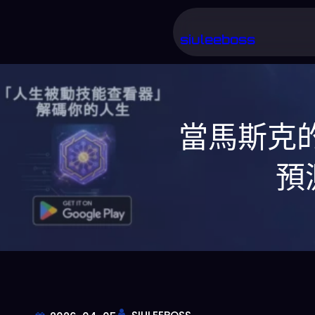
跳
至
siuleeboss
主
要
內
當馬斯克的
容
預