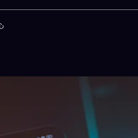
心
今晚吃什麽
一鍵配搭出三餸一湯的完美晚餐組合,以後免除晚
惱
立即下載