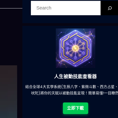
搜
尋
人生被動技能查看器
餐吃什麽的煩
結合全球4大玄學系統(生辰八字、紫微斗數、西方占星
吠陀)將你的天賦以被動技能呈現！簡單易懂!一目瞭然
立即下載