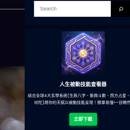
搜
尋
六合彩發達神器
、西方占星、印度
減少超過500萬個低概率中獎組合，提高中獎
!一目瞭然!
立即下載