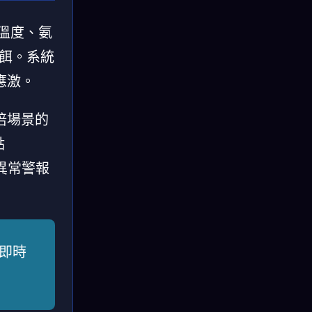
、溫度、氨
殘餌。系統
應激。
培場景的
點
、異常警報
）即時