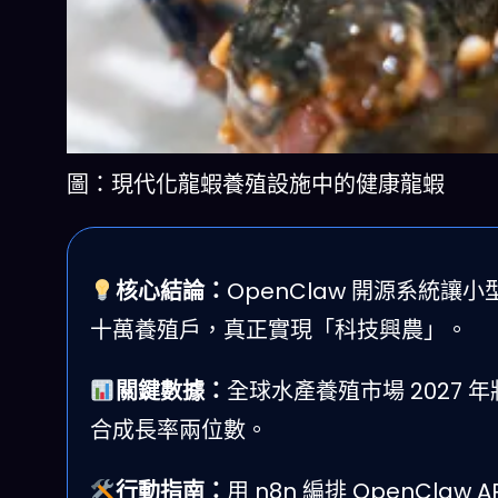
圖：現代化龍蝦養殖設施中的健康龍蝦
核心結論：
OpenClaw 開源系統讓
十萬養殖戶，真正實現「科技興農」。
關鍵數據：
全球水產養殖市場 2027 
合成長率兩位數。
行動指南：
用 n8n 編排 OpenC