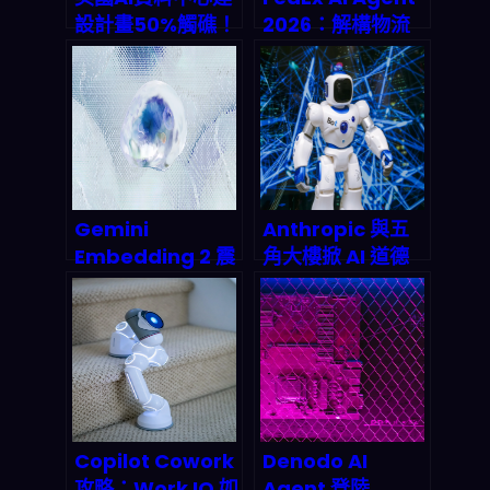
設計畫50%觸礁！
2026：解構物流
電力荒與變壓器斷
巨頭的自動化工廠
鏈如何癱瘓兆美元
革命，你的包裹將
產能？
由AI全權處理？
Gemini
Anthropic 與五
Embedding 2 震
角大樓掀 AI 道德
撼登場：解構
風暴：人才戰爭、
Google 多模態AI
千億合約與
革命性突破與
autonomous
2026 商用版圖
weapons 的死亡
交叉
Copilot Cowork
Denodo AI
攻略：Work IQ 如
Agent 登陸