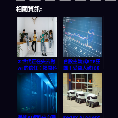
相關資訊:
Z 世代正在失去對
台股主動式ETF狂
AI 的信任：揭開科
飆！受益人破106
技原住民的職場焦
萬連23週新高，
慮與信任危機
00992A漲27%奪
冠背後的AI兆元財
富重分配
美國AI資料中心建
FedEx AI Agent