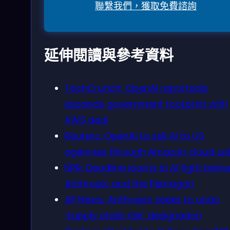
聯繫我們，獲取免費諮詢
延伸閱讀與參考資料
TechCrunch: OpenAI reportedly
expands government footprint with
AWS deal
Reuters: OpenAI to sell AI to US
agencies through Amazon cloud uni
NPR: Deadline looms in AI fight bet
Anthropic and the Pentagon
AP News: Anthropic seeks to undo
‘supply chain risk’ designation