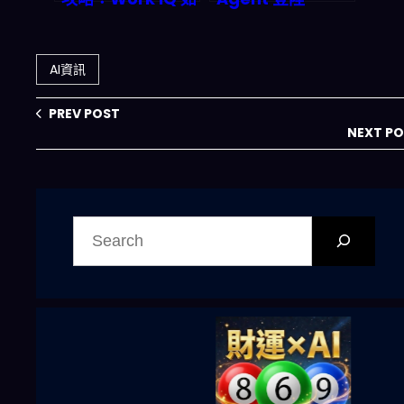
何把 AI 變成你的
AWS：即時數據
數位同事？2026
整合正在終結傳統
企業自動化革命
ETL 的時代嗎？
AI資訊
PREV POST
NEXT P
搜
尋