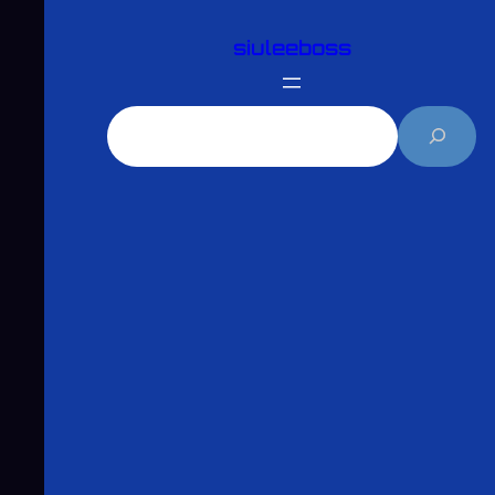
跳
siuleeboss
至
主
要
搜
內
尋
容