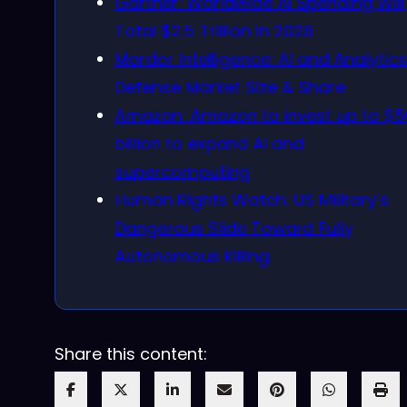
Gartner: Worldwide AI Spending Will
Total $2.5 Trillion in 2026
Mordor Intelligence: AI and Analytics
Defense Market Size & Share
Amazon: Amazon to invest up to $5
billion to expand AI and
supercomputing
Human Rights Watch: US Military’s
Dangerous Slide Toward Fully
Autonomous Killing
Share this content: