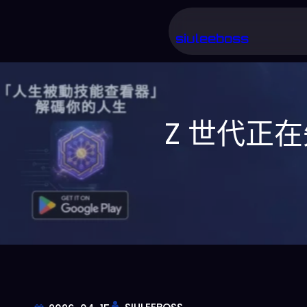
跳
至
siuleeboss
主
要
內
Z 世代正
容