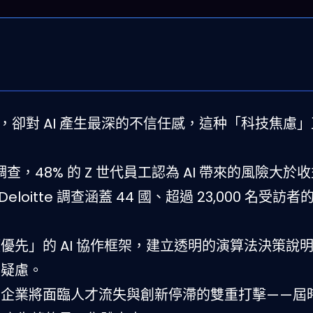
，卻對 AI 產生最深的不信任感，這种「科技焦慮
6 年調查，48% 的 Z 世代員工認為 AI 帶來的風險大於
loitte 調查涵蓋 44 國、超過 23,000 名受訪
優先」的 AI 協作框架，建立透明的演算法決策說
的疑慮。
，企業將面臨人才流失與創新停滯的雙重打擊——屆