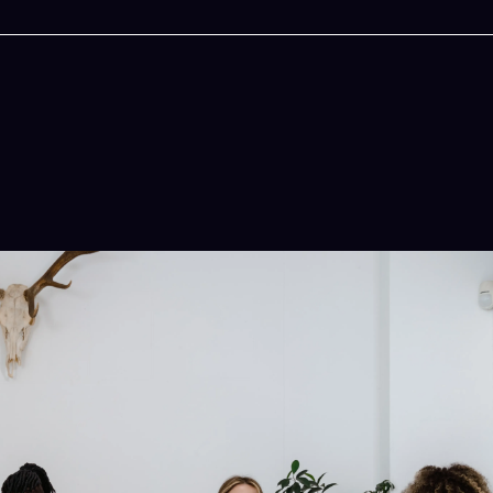
今晚吃什麽
一鍵配搭出三餸一湯的完美晚餐組合,以後免除晚
惱
立即下載