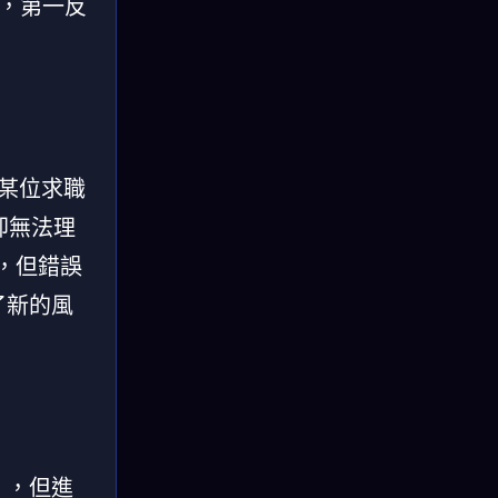
时，第一反
掉某位求職
卻無法理
選，但錯誤
了新的風
」，但進