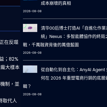
成本崩壞的真相
2026-08-08
清华00后博士打造AI「自進化作業
統」Nexus：多智能體協作的終局
」正在反噬
戰，千萬融資背後的萬億藍圖
2026-08-08
收益；82%
者的龐大樣本
從自動化到自主化：AnyAI Agent
何在 2026 年重塑電商行銷的底層
明機制，並
輯？
2026-08-08
時取代人