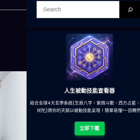
搜
尋
人生被動技能查看器
餐吃什麽的煩
結合全球4大玄學系統(生辰八字、紫微斗數、西方占星、
吠陀)將你的天賦以被動技能呈現！簡單易懂!一目瞭然
立即下載