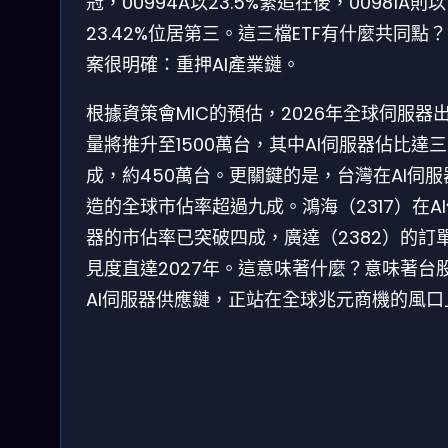
冠，00994A以23.5%緊追在後，00981A則以
23.42%位居第三。這三檔ETF有什麼共同點
案很明確：重押AI產業鏈。
根據資策會MIC的預估，2026年全球伺服器
量將推升至1500萬台，其中AI伺服器佔比達三
成，約450萬台。更關鍵的是，台灣在AI伺服
造的全球市佔率超過九成。鴻海（2317）在A
器的市佔率已突破四成，廣達（2382）的訂
見度直達2027年。這意味著什麼？意味著台
AI伺服器供應鏈，正站在全球兆元商機的風口