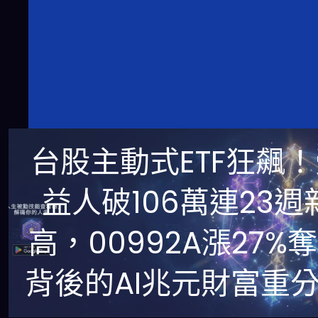
台股主動式ETF狂飆
益人破106萬連23週
高，00992A漲27%
背後的AI兆元財富重