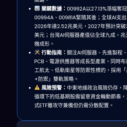
關鍵數據：
00992A以27.13%漲幅奪
00994A、00981A緊隨其後；全球AI支出
2026年達2.52兆美元，2027年預計突破3
美元；台灣AI伺服器產值佔全球九成，兆
機成形。
行動指南：
關注AI伺服器、先進製程
PCB、電源供應器等成長型產業，同時布
工航太、低軌衛星等防禦性標的，採用「
+防禦」雙軌策略。
風險預警：
中東地緣政治風險仍存，
循環下的低基期股需留意資金輪動節奏，
式ETF雖攻守兼備但仍需分散配置。