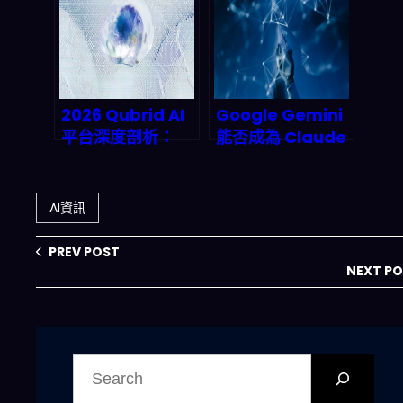
Policies 策略如何
權
讓企業部署零痛
點、加速 ROI？
2026 Qubrid AI
Google Gemini
平台深度剖析：
能否成為 Claude
NVIDIA 加速開源
的反擊者？2026
模型推理、一 API
AI 雙雄對決深度解
接入企業代理如何
析
AI資訊
讓成本腰斬、延遲
歸零？產業鏈長遠
PREV POST
衝擊與行動指南
NEXT P
搜
尋