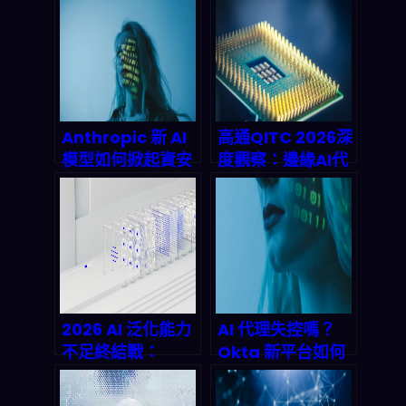
衡，會怎麼重塑
最大變革完整解析
2026 產業鏈？
Anthropic 新 AI
高通QITC 2026深
模型如何掀起資安
度觀察：邊緣AI代
風暴？2026 威脅
理系統如何重寫台
數據與企業必備對
灣新創的全球競爭
策
力
2026 AI 泛化能力
AI 代理失控嗎？
不足終結戰：
Okta 新平台如何
Ensemble of
讓企業在 2026 年
Distilled
重新奪回安全主導