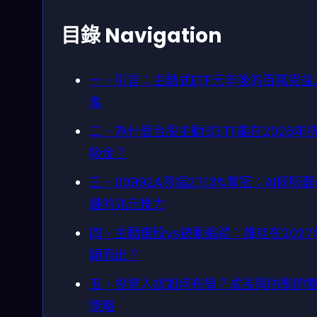
目錄 Navigation
一、引言：主動式ETF元年後的百萬受益
象
二、為什麼台股主動式ETF能在2026年
吸金？
三、00992A漲幅27.13%奪冠：AI伺服
鏈的兆元推力
四、主動選股vs被動追蹤：誰能在2027
穎而出？
五、投資人該如何布局？成長與防禦的
策略