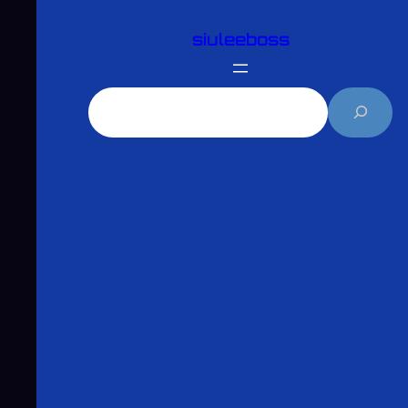
跳
siuleeboss
至
主
要
搜
內
尋
容