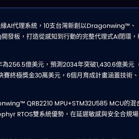
邊緣AI代理系統，10支台灣新創以Dragonwing™、
UNO™ Q開發板，打造從感知到行動的完整代理式AI閉環
為256.5億美元，預測2034年突破1,430.6億美元
元、決賽終極獎金30萬美元，6個月育成計畫涵蓋技術、
ing™ QRB2210 MPU+STM32U585 MCU的
nux+Zephyr RTOS雙系統優勢，在延遲敏感與安全合