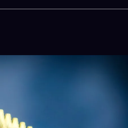
今晚吃什麽
一鍵配搭出三餸一湯的完美晚餐組合,以後免除晚
惱
立即下載