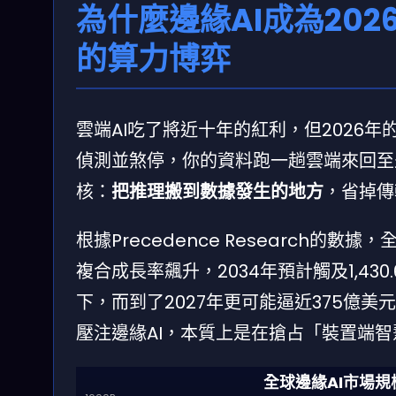
為什麼邊緣AI成為20
的算力博弈
雲端AI吃了將近十年的紅利，但2026
偵測並煞停，你的資料跑一趟雲端來回至
核：
把推理搬到數據發生的地方
，省掉傳
根據Precedence Research的數據
複合成長率飆升，2034年預計觸及1,43
下，而到了2027年更可能逼近375億
壓注邊緣AI，本質上是在搶占「裝置端
全球邊緣AI市場規