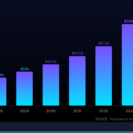
$14
$97.5B
$80.5B
$66.5B
$55B
5B
28
2029
2030
2031
2032
203
資料來源：Precedence Re