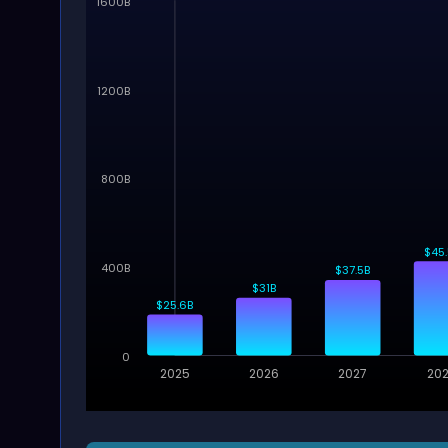
1600B
1200B
800B
$45.
400B
$37.5B
$31B
$25.6B
0
2025
2026
2027
20