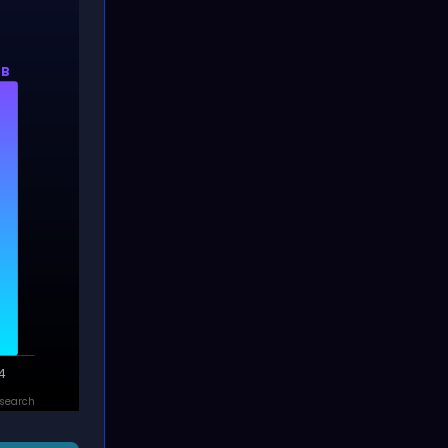
3B
4
search