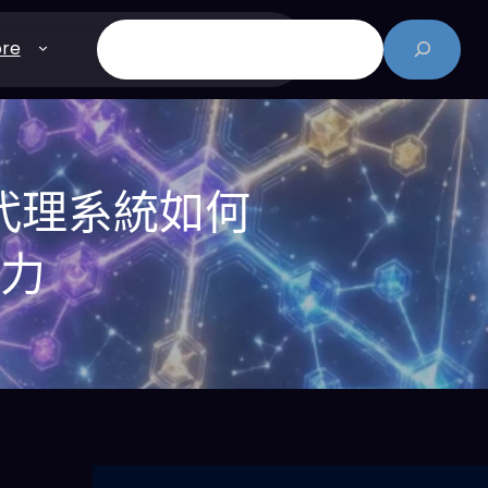
搜
re
尋
I代理系統如何
爭力