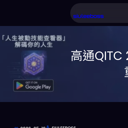
跳
至
siuleeboss
主
要
內
高通QIT
容