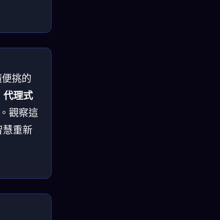
隨便挑的
：
代理式
。觀察這
智慧重新