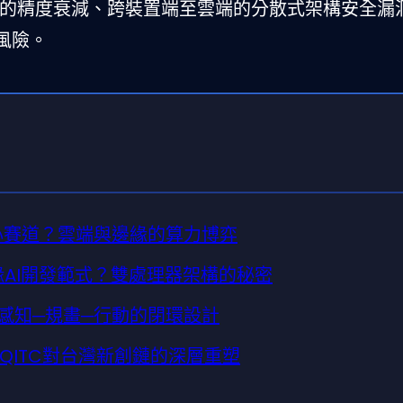
後的精度衰減、跨裝置端至雲端的分散式架構安全漏
風險。
核心賽道？雲端與邊緣的算力博弈
覆邊緣AI開發範式？雙處理器架構的秘密
感知─規畫─行動的閉環設計
QITC對台灣新創鏈的深層重塑