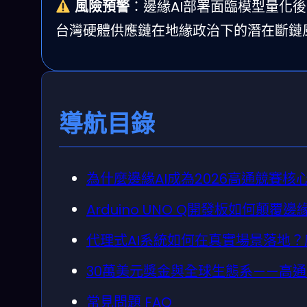
風險預警
：邊緣AI部署面臨模型量化
台灣硬體供應鏈在地緣政治下的潛在斷鏈
導航目錄
為什麼邊緣AI成為2026高通競賽
Arduino UNO Q開發板如何顛
代理式AI系統如何在真實場景落地？
30萬美元獎金與全球生態系——高通
常見問題 FAQ