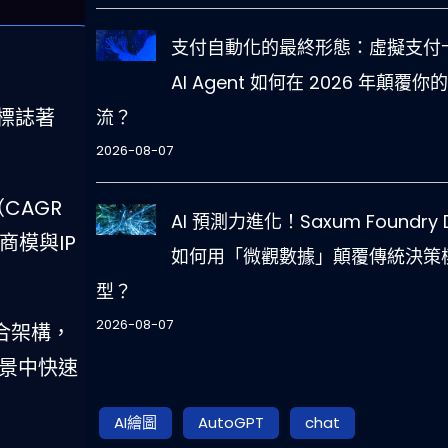
支付自動化的最終形態：虛擬支付卡
AI Agent 如何在 2026 年顛覆你
，標誌著
流？
2026-08-07
（CAGR
AI 預測力進化！Saxum Foundry 
商模與IP
如何用「微觀數據」顛覆傳統決策
型？
2026-08-07
混合架構，
規場景中快速
AI繪圖
AutoGPT
chat