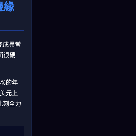
邊緣
完成異常
輯很硬
04%的年
億美元上
此刻全力