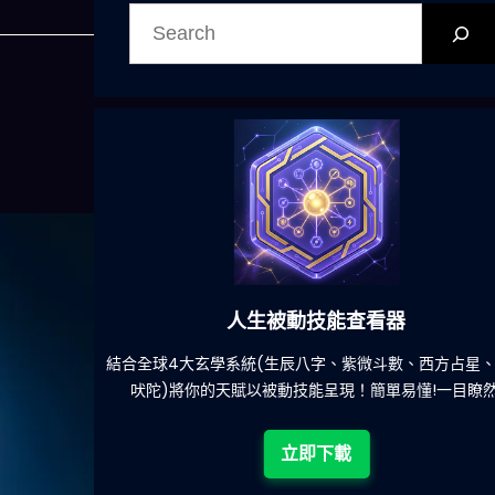
搜
尋
人生被動技能查看器
餐吃什麽的煩
結合全球4大玄學系統(生辰八字、紫微斗數、西方占星
吠陀)將你的天賦以被動技能呈現！簡單易懂!一目瞭然
立即下載