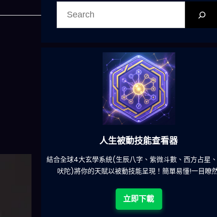
搜
尋
人生被動技能查看器
的煩
結合全球4大玄學系統(生辰八字、紫微斗數、西方占星、印度
吠陀)將你的天賦以被動技能呈現！簡單易懂!一目瞭然!
立即下載