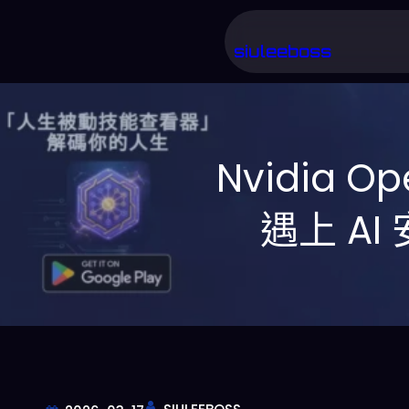
跳
至
siuleeboss
主
要
內
Nvidia 
容
遇上 A