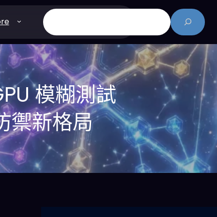
搜
re
尋
 GPU 模糊測試
安防禦新格局