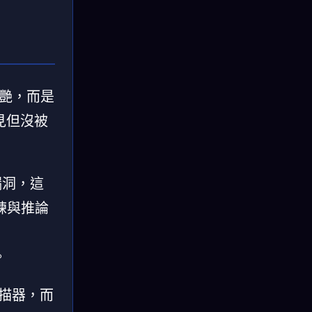
驚艷，而是
見但沒被
全漏洞，這
訓練與推論
。
掃描器，而