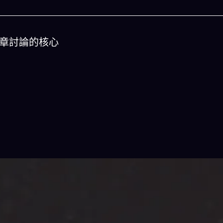
章討論的核心
今晚吃什麽
一鍵配搭出三餸一湯的完美晚餐組合,以後免除晚餐吃什麽
惱
立即下載