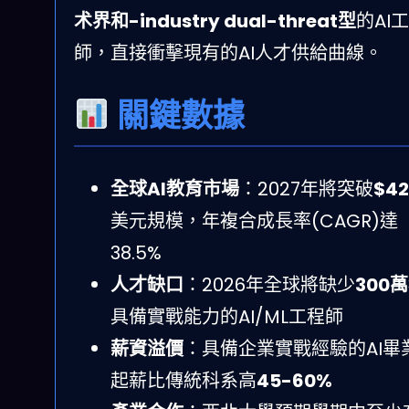
术界和-industry dual-threat型
的AI
師，直接衝擊現有的AI人才供給曲線。
關鍵數據
全球AI教育市場
：2027年將突破
$4
美元規模，年複合成長率(CAGR)達
38.5%
人才缺口
：2026年全球將缺少
300
具備實戰能力的AI/ML工程師
薪資溢價
：具備企業實戰經驗的AI畢
起薪比傳統科系高
45-60%