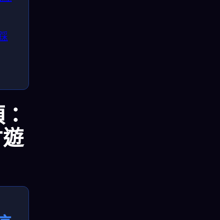
踩
頂：
才遊