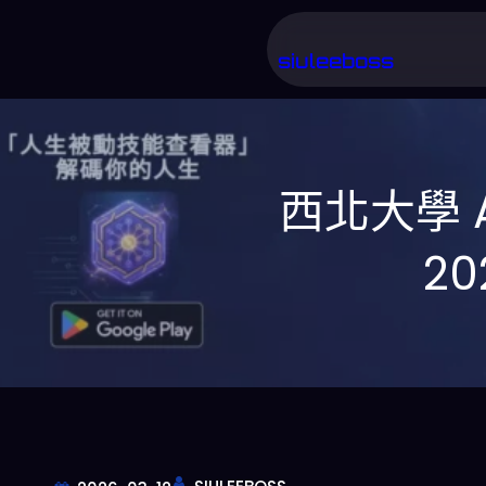
跳
至
siuleeboss
主
要
內
西北大學 
容
2