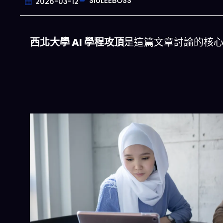
SIULEEBOSS
2026-03-12
西北大學 AI 學程攻頂
是這篇文章討論的核
今晚吃什麽
美晚餐組合,以後免除晚餐吃什麽的煩惱
立即下載