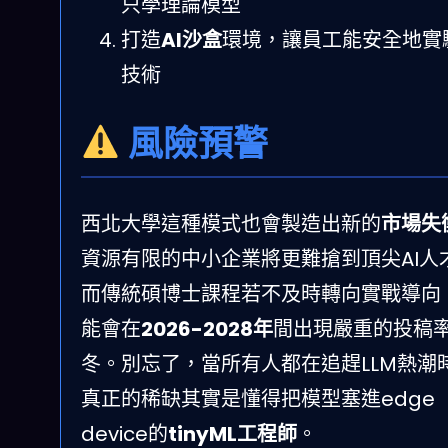
只學理論模型
打造
AI沙盒
環境，讓員工能安全地實
技術
風險預警
西北大學這種模式也會製造出新的
市場失
資源有限的中小企業將更難搶到頂尖AI人
而傳統碩博士課程若不及時轉向實戰導向
能會在
2026-2028年
間出現嚴重的投稿
冬。別忘了，當所有人都在追趕LLM熱潮
真正的稀缺其實是懂得把模型塞進edge
device的
tinyML工程師
。