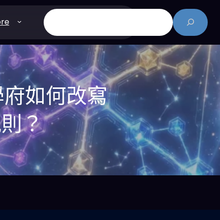
搜
re
尋
學府如何改寫
規則？