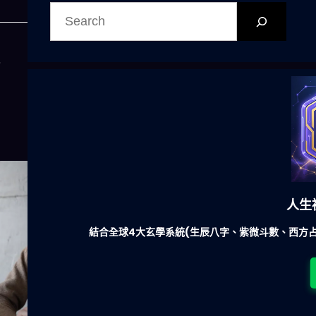
搜
尋
心
人生
結合全球4大玄學系統(生辰八字、紫微斗數、西方占