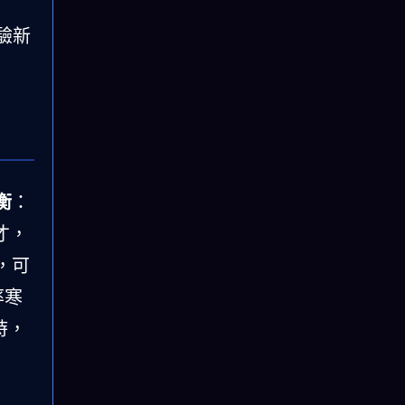
驗新
衡
：
才，
，可
率寒
時，