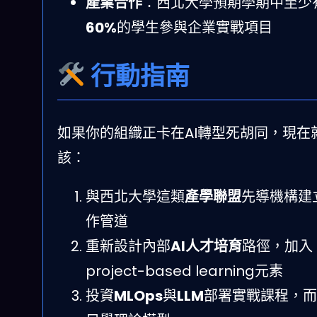
產業合作
：西北大學預期學期中至少
60%
的學生參與企業實戰項目
行動指南
如果你的組織正卡在AI轉型死胡同，現在
該：
與西北大學這類
產學聯盟
先導機構建
作管道
重新設計內部
AI人才培育
路徑，加入
project-based learning元素
投資
MLOps
與
LLM
部署實戰課程，而