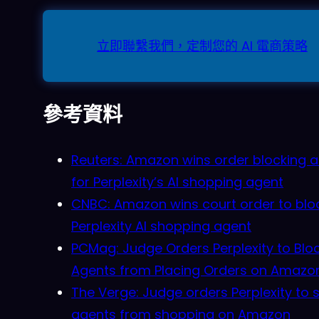
立即聯繫我們，定制您的 AI 電商策略
參考資料
Reuters: Amazon wins order blocking 
for Perplexity’s AI shopping agent
CNBC: Amazon wins court order to blo
Perplexity AI shopping agent
PCMag: Judge Orders Perplexity to Block
Agents from Placing Orders on Amazo
The Verge: Judge orders Perplexity to s
agents from shopping on Amazon