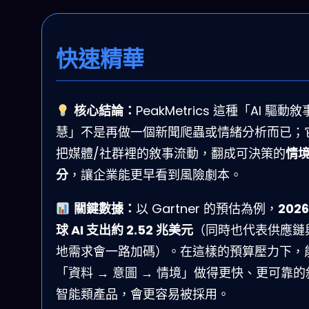
快速精華
核心結論：
PeakMetrics 這種「AI 驅動
慧」不是再做一個新聞爬蟲或情緒分析而已；
把媒體/社群裡的敘事流動，翻成可決策的
情
分
，讓企業能更早看到風險劇本。
關鍵數據：
以 Gartner 的預估為例，
2026
球 AI 支出約 2.52 兆美元
（同時也代表供應鏈
地需求會一路加碼）。在這樣的預算壓力下，
「資料 → 意圖 → 情境」做得更快、更可靠的
智能類產品，會更容易被採用。