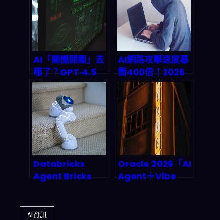
決方案
AI「關機開關」去
AI網路攻擊速度暴
哪了？GPT‑4.5
衝400倍！2026
等 LLM 部署後，企
關鍵基礎設施防線
業如何做可追蹤、
告急，人類防禦團
可回滾的停止控制
隊真的跟不上了
嗎？
Databricks
Oracle 2026「AI
Agent Bricks
Agent＋Vibe
2025 正式上線：
Coding」要怎麼
拖拉式 AI 代理如
重塑企業銀行？話
何讓企業 3 個月內
題驅動開發、即時
AI資訊