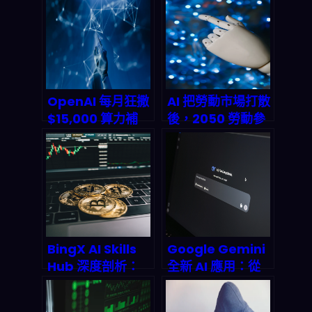
OpenAI 每月狂撒
AI 把勞動市場打散
$15,000 算力補
後，2050 勞動參
貼：研究員如何搶
與率真的會掉？你
搭這班 AI 研究特
該先準備哪些技能
快車？
與風險
BingX AI Skills
Google Gemini
Hub 深度剖析：
全新 AI 應用：從
2026 年加密貨幣
即時問答到編程創
交易的全智能化解
意的未來藍圖