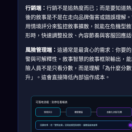
行銷端：
行銷不是追熱度而已；而是要知道熱
後的敘事是不是在走向品牌傷害或錯誤理解。
用情境評分來監控敘事擴散，就能在危機型敘
形時，快速調整投放、內容節奏與客服回應話
風險管理端：
這通常是最貪心的需求：你要的
警與可解釋性。敘事智慧的敘事框架輸出，能
險人員不是只看分數，而是理解「為什麼分數
升」。這會直接降低內部協作成本。
可落地流程：別停在看報表
情境評分
觸發閾值
自動化決策/任務
回饋校準：把「實際結果」回寫給模型與規則，讓閾值越來越準