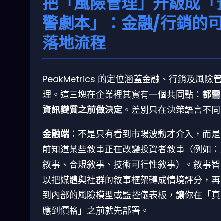
把「風險管理」升級成「
警劇本」：金融/行銷的
落地流程
PeakMetrics 的定位涵蓋金融、行銷及風險
理。這三塊在企業裡其實有一個共同點：
都需
資訊變質之前做決定
。差別只在決策語言不同
金融端：
不是只有看到市場波動才介入，而是
前知道某些敘事正在改變投資者敘事（例如：
敘事、合規敘事、技術可行性敘事）。敘事智
以把媒體與社群的敘事框架轉成情境評分，再
到內部的風險模型或監控儀表板，讓你在「真
應到價格」之前就先部署。