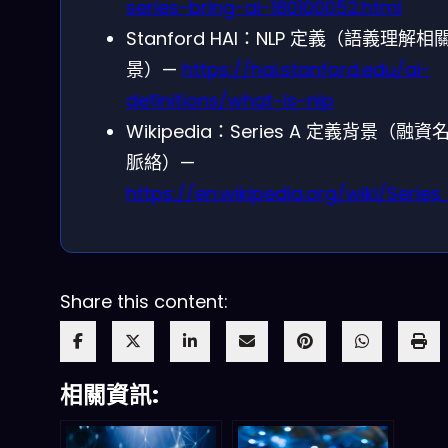
series-bring-ai-180100052.html
Stanford HAI：NLP 定義（語義理解相
景）—
https://hai.stanford.edu/ai-
definitions/what-is-nlp
Wikipedia：Series A 定義背景（融資
脈絡）—
https://en.wikipedia.org/wiki/Serie
Share this content:
相關資訊: