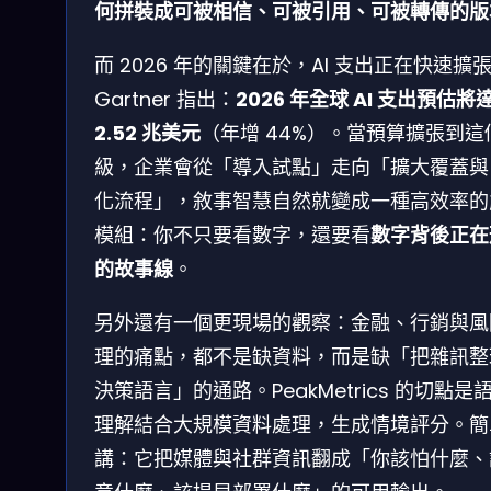
何拼裝成可被相信、可被引用、可被轉傳的版
而 2026 年的關鍵在於，AI 支出正在快速擴
Gartner 指出：
2026 年全球 AI 支出預估將
2.52 兆美元
（年增 44%）。當預算擴張到這
級，企業會從「導入試點」走向「擴大覆蓋與
化流程」，敘事智慧自然就變成一種高效率的
模組：你不只要看數字，還要看
數字背後正在
的故事線
。
另外還有一個更現場的觀察：金融、行銷與風
理的痛點，都不是缺資料，而是缺「把雜訊整
決策語言」的通路。PeakMetrics 的切點是
理解結合大規模資料處理，生成情境評分。簡
講：它把媒體與社群資訊翻成「你該怕什麼、