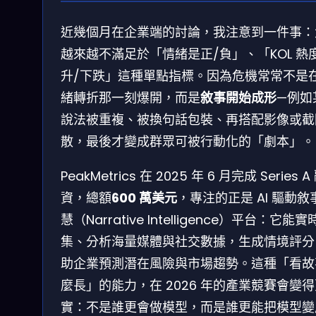
近幾個月在企業端的討論，我注意到一件事：
越來越不滿足於「情緒是正/負」、「KOL 熱
升/下跌」這種單點指標。因為危機常常不是
緒轉折那一刻爆開，而是
敘事開始成形
—例如
說法被重複、被換句話包裝、再搭配影像或截
散，最後才變成群眾可被行動化的「劇本」。
PeakMetrics 在 2025 年 6 月完成 Series A
資，總額
600 萬美元
，專注的正是 AI 驅動敘
慧（Narrative Intelligence）平台：它能
集、分析海量媒體與社交數據，生成情境評分
助企業預測潛在風險與市場趨勢。這種「看故
麼長」的能力，在 2026 年的產業競賽會變
實：不是誰更會做模型，而是誰更能把模型變