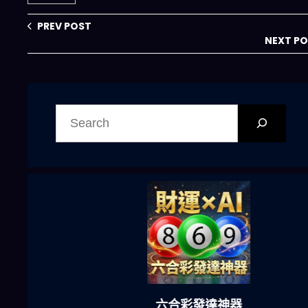
砍掉 70% 重複流
部署與風險決策的
程？2027 年市場
真實連動
PREV POST
將衝破 150 億美元
NEXT P
大關
搜
尋
六合彩發達神器