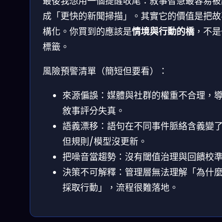
最後我想用一個提醒收尾：敘事智慧最容易被
成「更快的新聞掃描」。其實它的價值是把故
構化。你買到的應該是
情境與行動的橋
，不是
標籤。
風險預警清單（簡短但要看）：
來源偏誤：媒體與社群的權重不合理，
敘事評分失真。
語義漂移：語句在不同事件脈絡含義變
但規則/模型沒更新。
把噪音當趨勢：沒有閾值治理與回饋校
決策不可解釋：管理層無法理解「為什
採取行動」，流程很難落地。