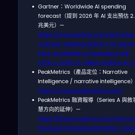
Gartner：Worldwide AI spending
forecast（提到 2026 年 AI 支出預估 2.
兆美元）—
https://www.gartner.com/en/news
m/press-releases/2026-1-15-gartn
says-worldwide-ai-spending-will-
total-2-point-5-trillion-dollars-in-
PeakMetrics（產品定位：Narrative
Intelligence / narrative intelligenc
https://www.peakmetrics.com/
PeakMetrics 融資報導（Series A 與
慧方向的延伸）—
https://finance.yahoo.com/sectors
hnology/articles/peakmetrics-rais