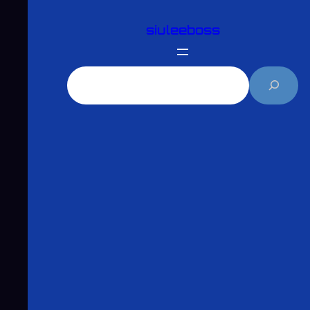
跳
siuleeboss
至
主
要
搜
內
尋
容