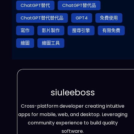
ChatGPT替代
ChatGPT替代品
ChatGPT替代替代品
GPT4
免費使用
寫作
影片製作
搜尋引擎
有限免費
繪圖
繪圖工具
siuleeboss
Cross-platform developer creating intuitive
apps for mobile, web, and desktop. Leveraging
community experience to build quality
software.