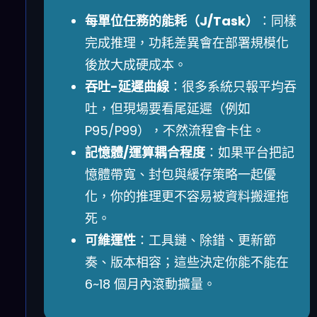
每單位任務的能耗（J/Task）
：同樣
完成推理，功耗差異會在部署規模化
後放大成硬成本。
吞吐-延遲曲線
：很多系統只報平均吞
吐，但現場要看尾延遲（例如
P95/P99），不然流程會卡住。
記憶體/運算耦合程度
：如果平台把記
憶體帶寬、封包與緩存策略一起優
化，你的推理更不容易被資料搬運拖
死。
可維運性
：工具鏈、除錯、更新節
奏、版本相容；這些決定你能不能在
6~18 個月內滾動擴量。