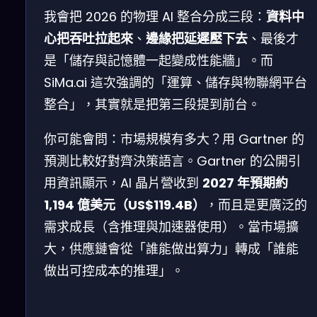
我會把 2026 的物理 AI 整合分成三段：
資料中
心把吞吐拉起來
、
邊緣把延遲壓下去
、最後才
是「儲存與記憶體一起變成性能牆」。而
SiMa.ai 這次強調的「運算、儲存與物聯網平台
整合」，其實就是把第三段提到前台。
你可能會問：市場規模有多大？用 Gartner 的
預測比較好對齊決策語言。Gartner 的公開引
用資訊顯示，AI 晶片營收到
2027 年預期約
1,194 億美元（US$119.4B）
，而且是更廣泛的
需求成長（含推理與加速器使用）。當市場擴
大，供應鏈會從「誰能做出算力」轉成「誰能
做出可控成本的推理」。