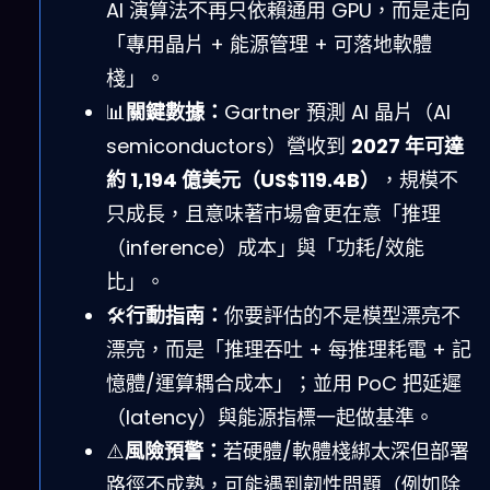
AI 演算法不再只依賴通用 GPU，而是走向
「專用晶片 + 能源管理 + 可落地軟體
棧」。
📊
關鍵數據：
Gartner 預測 AI 晶片（AI
semiconductors）營收到
2027 年可達
約 1,194 億美元（US$119.4B）
，規模不
只成長，且意味著市場會更在意「推理
（inference）成本」與「功耗/效能
比」。
🛠️
行動指南：
你要評估的不是模型漂亮不
漂亮，而是「推理吞吐 + 每推理耗電 + 記
憶體/運算耦合成本」；並用 PoC 把延遲
（latency）與能源指標一起做基準。
⚠️
風險預警：
若硬體/軟體棧綁太深但部署
路徑不成熟，可能遇到韌性問題（例如除