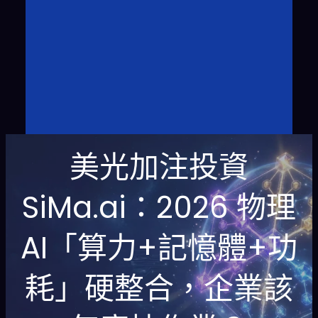
美光加注投資
SiMa.ai：2026 物理
AI「算力+記憶體+功
耗」硬整合，企業該