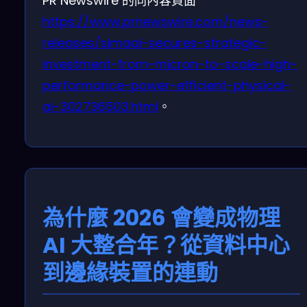
PR Newswire 的同內容頁面
https://www.prnewswire.com/news-
releases/simaai-secures-strategic-
investment-from-micron-to-scale-high-
performance-power-efficient-physical-
ai-302736503.html
。
為什麼 2026 會變成物理
AI 大整合年？從資料中心
到邊緣裝置的連動