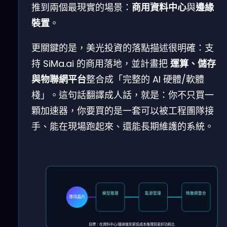
推到兩個最現實的場景：
商用資料中心
與
邊緣
裝置
。
更關鍵的是，美光投資的落點描述很明確：支
持 SiMa.ai 的商用落地，並計畫把
運算、儲存
與物聯網平台
整合成「完整的 AI 硬體/軟體
棧」。這句話翻譯成人話，就是：你不只買一
顆加速器，你要買的是一套可以被工程團隊接
手、能在現場跑起來、還能長期維護的系統。
模型推理
能源管理
物聯網整合
專用晶片
目標：在資料中心/邊緣做到更低成本推理與更好功耗比