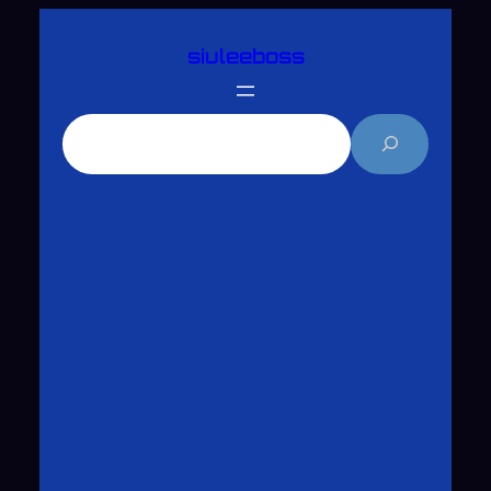
跳
siuleeboss
至
主
要
搜
內
尋
容