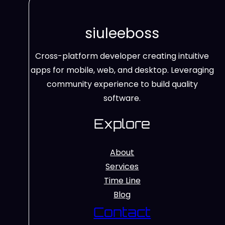
siuleeboss
Cross-platform developer creating intuitive
apps for mobile, web, and desktop. Leveraging
community experience to build quality
software.
Explore
About
Services
Time Line
Blog
Contact