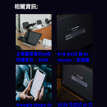
相關資訊:
企業董事會的AI控
8×8 2026 推 AI
制權革命：2026
Studio：客服團
決策治理完整指南
隊怎麼用「低程式
碼」自訓自部署 AI
Agent，並把外部
系統串起來？
Google Maps AI
2026 生成式 AI 交