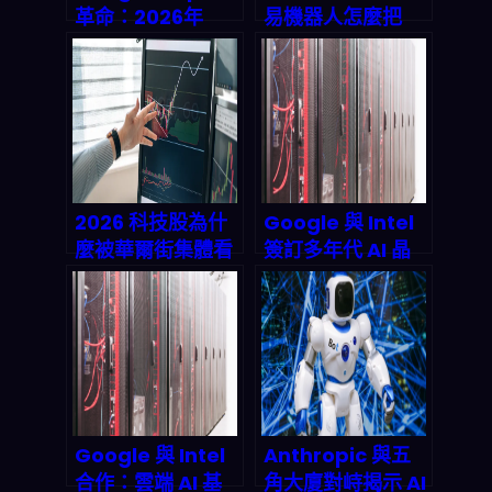
革命：2026年
易機器人怎麼把
Ask Maps如何用
「即時資料→策略
自然語言改寫位置
→下單」變成流
智慧遊戲規則？
程？AriseAlpha
的玩法與風險拆解
2026 科技股為什
Google 與 Intel
麼被華爾街集體看
簽訂多年代 AI 晶
好：AI×雲端×資安
片合作：2026 年
鏈條的「資本增值
雲端基礎設施大洗
公式」
牌，暗示哪些趨
勢？
Google 與 Intel
Anthropic 與五
合作：雲端 AI 基
角大廈對峙揭示 AI