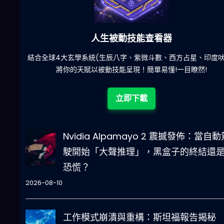
六合彩發達神器
陀)
減少超過500萬個低概率中獎組合，提高中獎率
立即下載
Nvidia Alpamayo 2 震撼發佈：當自動
駛開始「大聲推理」，黑盒子的終結還
恐慌？
2026-08-10
工作模式崩潰與重構：斯坦福報告揭秘