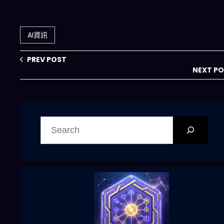
礎設施怎麼把成本
Agent 生態危
與可擴充性「拉開
機：2026 年開發
差距」？
者必知的生存指南
AI資訊
PREV POST
NEXT P
搜
尋