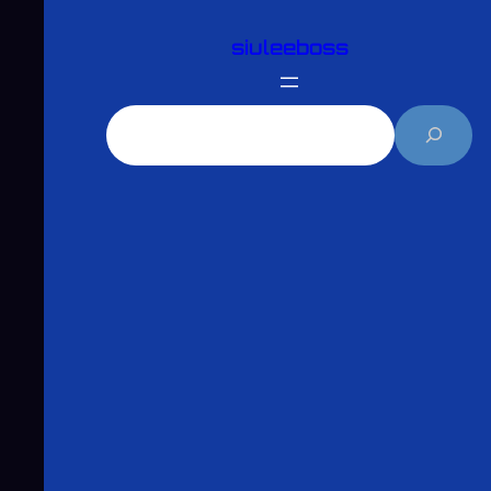
跳
siuleeboss
至
主
要
搜
內
尋
容