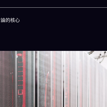
討論的核心
今晚吃什麽
一鍵配搭出三餸一湯的完美晚餐組合,以後免除晚餐
惱
立即下載