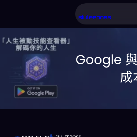
跳
至
siuleeboss
主
要
內
Google 
容
成