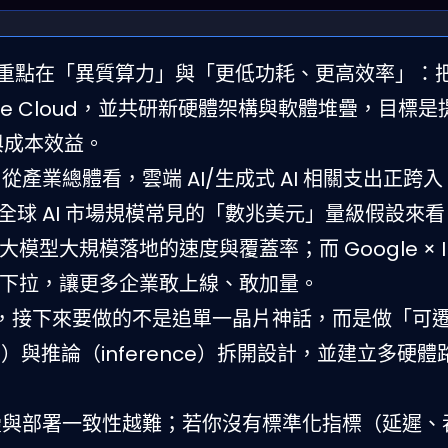
 的合作重點在「異質算力」與「更低功耗、更高效率」：把 I
oogle Cloud，並共研新硬體架構與軟體堆疊，目標是
性與成本效益。
從產業總體看，雲端 AI/生成式 AI 相關支出正跨
年全球 AI 市場規模常見的「數兆美元」量級假設來
大規模落地的速度與覆蓋率；而 Google × In
下拉，讓更多企業敢上線、敢加量。
，接下來要做的不是追單一晶片神話，而是做「可
ng）與推論（inference）拆開設計，並建立多硬
疊與部署一致性越難；若你沒有標準化指標（延遲、