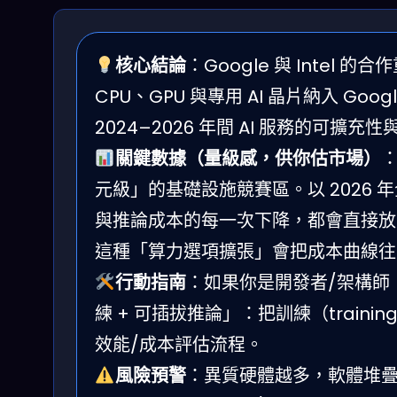
核心結論
：Google 與 Intel
CPU、GPU 與專用 AI 晶片納入 G
2024–2026 年間 AI 服務的可擴充
關鍵數據（量級感，供你估市場）
：
元級」的基礎設施競賽區。以 2026 
與推論成本的每一次下降，都會直接放大模型
這種「算力選項擴張」會把成本曲線往
行動指南
：如果你是開發者/架構師
練 + 可插拔推論」：把訓練（traini
效能/成本評估流程。
風險預警
：異質硬體越多，軟體堆