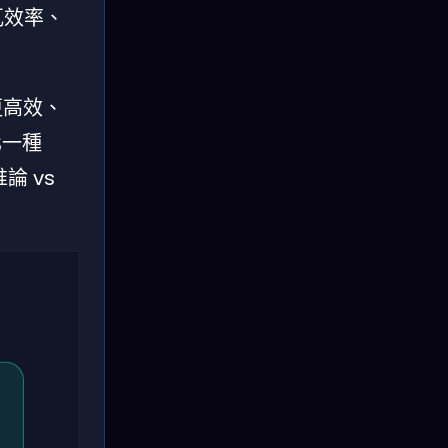
瓦效率、
更高效、
化一種
論 vs