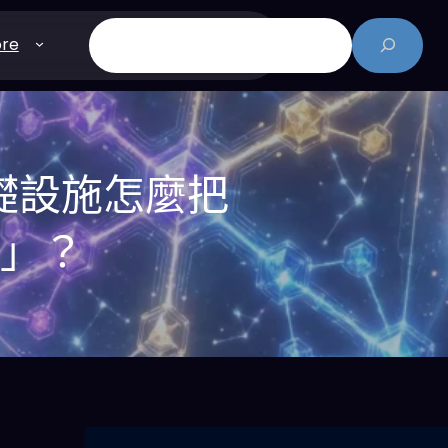
搜
re
尋
I 基礎設施怎麼把
距」？