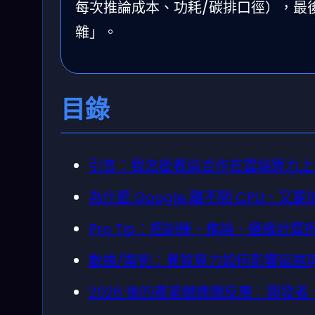
每次推論成本、功耗/碳排口徑），最
雜」。
目錄
引言：我怎麼看這合作在雲端算力上
為什麼 Google 離不開 CPU、又要加進
Pro Tip：把訓練、推論、邊緣計
數據/案例：異質算力如何影響延遲
2026 後的產業鏈連鎖反應：開發