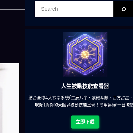
搜
尋
人生被動技能查看器
吃什麽的煩
結合全球4大玄學系統(生辰八字、紫微斗數、西方占星、
吠陀)將你的天賦以被動技能呈現！簡單易懂!一目瞭然!
立即下載