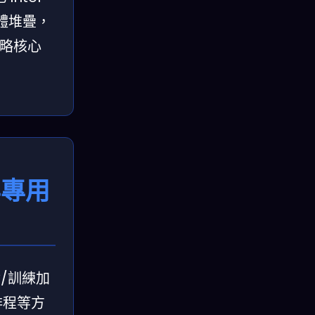
軟體堆疊，
策略核心
與專用
論/訓練加
排程等方