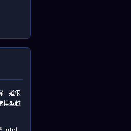
在解一道很
當模型越
ntel