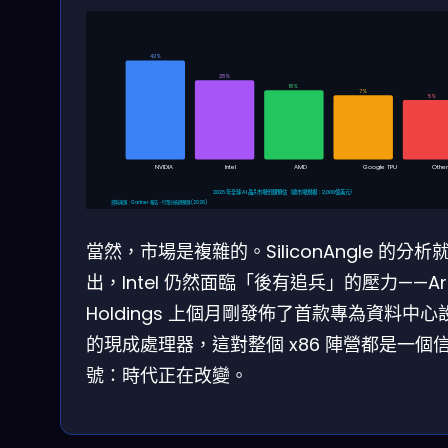
42%
28%
18%
7%
5%
NVIDIA
Intel
AMD
Google TPU
Othe
2026 年全球 AI 晶片市場份額預估（總市場規模：2,000億美元）
資料來源：Gartner 報告、行業分析師預測 (2026)
當然，市場是複雜的。SiliconAngle 的分析
出，Intel 仍然面臨「後有追兵」的壓力——A
Holdings 上個月剛發佈了首款專為資料中心
的現成處理器，這對整個 x86 陣營都是一個
號：時代正在改變。