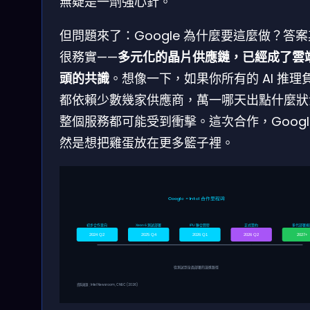
無疑是一劑強心針。
但問題來了：Google 為什麼要這麼做？答
很務實——
多元化的晶片供應鏈，已經成了雲
頭的共識
。想像一下，如果你所有的 AI 推理
都依賴少數幾家供應商，萬一哪天出點什麼狀
整個服務都可能受到衝擊。這次合作，Googl
然是想把雞蛋放在更多籃子裡。
Google × Intel 合作里程碑
初步合作意向
Xeon 6 測試部署
IPU 聯合開發
正式簽約
多代部署規
2024 Q2
2025 Q4
2026 Q1
2026 Q2
2027+
從測試到全面部署的演進路徑
資料來源：Intel Newsroom, CNBC (2026)