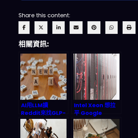
Share this content:
相關資訊:
AI用LLM讀
Intel Xeon 想拉
Reddit來找GLP-
平 Google
1「低報」副作
CPU:XPU 比例？
用：2026藥物安
2026 年混合算力
全監測會被改寫
會怎麼重排整個 AI