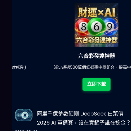
六合彩發達神器
陀)
減少超過500萬個低概率中獎組合，提高中獎率
立即下載
阿里千億參數硬剛 DeepSeek 白菜價：
2026 AI 軍備賽，誰在賣鏟子誰在挖金？