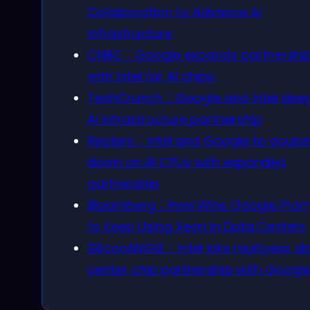
Collaboration to Advance AI
Infrastructure
CNBC：Google expands partnershi
with Intel for AI chips
TechCrunch：Google and Intel dee
AI infrastructure partnership
Reuters：Intel and Google to doubl
down on AI CPUs with expanded
partnership
Bloomberg：Intel Wins Google Prom
to Keep Using Xeon in Data Centers
SiliconANGLE：Intel inks multiyear d
center chip partnership with Googl