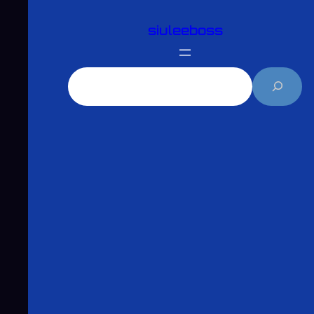
跳
siuleeboss
至
主
要
搜
內
尋
容