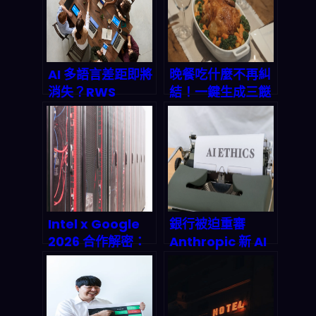
嗎？
供應鏈
AI 多語言差距即將
晚餐吃什麼不再糾
消失？RWS
結！一鍵生成三餸
TrainAI 2026 研
一湯，讓你像冠軍
究揭露：Gemini
一樣輕鬆上菜
2.5 Pro 在
Kinyarwanda 上
大爆發，但模型升
級波動誰來扛？
Intel x Google
銀行被迫重審
2026 合作解密：
Anthropic 新 AI
CPU 逆襲如何改
模型：2026 風險
寫 AI 基礎設施遊
管理、資料隱私與
戲規則
錯誤訊息的監管地
雷怎麼踩？