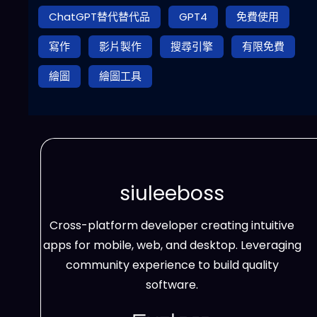
ChatGPT替代替代品
GPT4
免費使用
寫作
影片製作
搜尋引擎
有限免費
繪圖
繪圖工具
siuleeboss
Cross-platform developer creating intuitive
apps for mobile, web, and desktop. Leveraging
community experience to build quality
software.