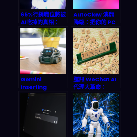
65%行銷職位將被
AutoClaw 澳龍
AI吃掉的真相：
降臨：把你的 PC
2026年行銷人驟
變成 24/7 全天候
變指南
AI 員工，2026 年
自動化革命已經開
跑
Gemini
騰訊 WeChat AI
inserting
代理大革命：
Workspace：
OpenClaw 技術
2026年企業工作
引爆 2026 年股價
流程的深度AI整合
狂飆 7.3% 的真相
實測與市場衝擊分
析