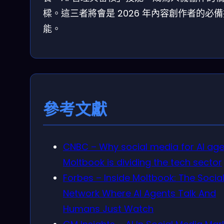
樑。這三者將會是 2026 年內容創作者的必
能。
參考文獻
CNBC – Why social media for AI ag
Moltbook is dividing the tech sector
Forbes – Inside Moltbook: The Socia
Network Where AI Agents Talk And
Humans Just Watch