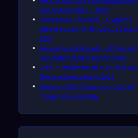
GM Insights – AI In Social Media Mar
Size & Share 2025 – 2034
Precedence Research – AI Agents
Market Size to Hit USD 236.03 Billion 
2034
Research and Markets – AI Content
Generation Market Report 2026
CNBC – Meta went all in on AI in 202
The pressure builds in 2025
Reuters – Meta’s buy-and-build AI
merger lacks synergy