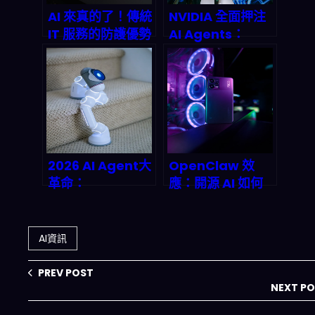
AI 來真的了！傳統
NVIDIA 全面押注
IT 服務的防護優勢
AI Agents：
正在瓦解，2026
2026 年企業自動
年將迎來 2.5 兆美
化革命即將引爆
元消費浪潮 –
Siuleeboss 深度
剖析
2026 AI Agent大
OpenClaw 效
革命：
應：開源 AI 如何
OpenClaw揭開
改寫 2026 被動收
分散式作業系統與
入遊戲規則
自主AI的財富密碼
AI資訊
PREV POST
NEXT P