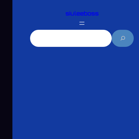
跳
siuleeboss
至
主
要
搜
內
尋
容