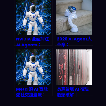
變成 24/7 全天候
正在瓦解，2026
AI 員工，2026 年
年將迎來 2.5 兆美
自動化革命已經開
元消費浪潮 –
跑
Siuleeboss 深度
剖析
NVIDIA 全面押注
2026 AI Agent大
AI Agents：
革命：
2026 年企業自動
OpenClaw揭開
化革命即將引爆
分散式作業系統與
自主AI的財富密碼
Meta 的 AI 智能
長篇語境 AI 推理
體社交搶灘戰：
瓶頸破解！
Moltbook 收購案
ScaleFlux +