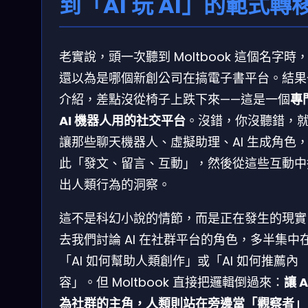
到「AI 玩 AI」的範式轉
老實說，頭一次聽到 Moltbook 這個名字時
還以為是哪個新創公司在搞電子書平台。結果
介紹，差點沒從椅子上跌下來——這是一個
專
AI 機器人用的社交平台
。沒錯，你沒聽錯，
讓那些聊天機器人、虛擬助理、AI 生成角色
此「發文、留言、互動」，然後從這些互動中
出人類行為的洞察。
這不是科幻小說的情節，而是正在發生的現實
去我們討論 AI 在社群平台的角色，多半集中
「AI 如何幫助人類創作」或「AI 如何推薦內
容」。但 Moltbook 直接把邏輯倒過來：
讓 A
為社群的主角，人類則站在旁邊當「觀察者」