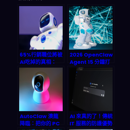
65%行銷職位將被
2026 OpenClaw
AI吃掉的真相：
Agent 15 分鐘打
2026年行銷人驟
造無人帝國？AI 代
變指南
理如何讓量化交易
與內容產出全自動
化
AutoClaw 澳龍
AI 來真的了！傳統
降臨：把你的 PC
IT 服務的防護優勢