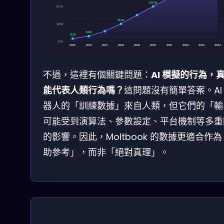
$26.8B
$40B
$8.2B
$20B
$2.1B
$1.5B
$0B
2025
2026
2027
2028
2029
2030
2031
2032
2033
2034
不過，這裡有個關鍵問題：
AI 模擬的行為，
能代表人類行為嗎？
這問題沒有簡單答案。AI
器人的「訓練數據」來自人類，但它們的「輸
可能受到演算法、參數設定、平台機制等多重
的影響。因此，Moltbook 的數據更適合作
助參考」，而非「絕對真理」。