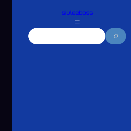
跳
siuleeboss
至
主
要
搜
內
尋
容