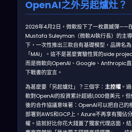
OpenAI之外另起爐灶？
2026年4月2日，微軟投下了一枚震撼彈——
Mustafa Suleyman（微軟AI執行長）的主
下，一次性推出三款自有基礎模型，品牌名為
「MAI」。這不是甚麼實驗性質的side proje
而是微軟向OpenAI、Google、Anthropic
下戰書的宣言。
為甚麼要「另起爐灶」？三個字：
主控權
。過
軟對OpenAI的投資累計超過1,000億美元，
後的合作協議意味著：OpenAI可以把自己的
部署到AWS和GCP上，Azure不再享有獨佔
權。這就好比你花大錢蓋了獨家代理店面，結