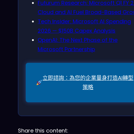
Futurum Research: Microsoft Q1 FY 
Cloud and AI Fuel Broad-Based Gro
Tech Insider: Microsoft AI Spending
2026 — $150B Capex Analysis
OpenAI: The Next Phase of the
Microsoft Partnership
立即諮詢：為您的企業量身打造AI轉型
策略
Share this content: