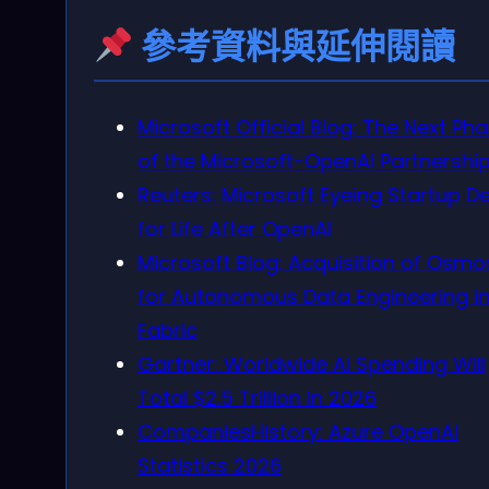
參考資料與延伸閱讀
Microsoft Official Blog: The Next Ph
of the Microsoft-OpenAI Partnershi
Reuters: Microsoft Eyeing Startup D
for Life After OpenAI
Microsoft Blog: Acquisition of Osmo
for Autonomous Data Engineering i
Fabric
Gartner: Worldwide AI Spending Will
Total $2.5 Trillion in 2026
CompaniesHistory: Azure OpenAI
Statistics 2026