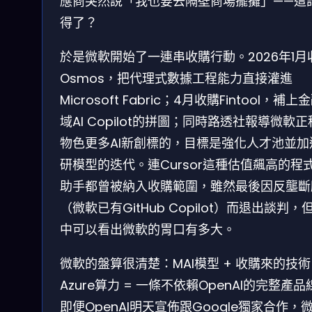
應商突然說「我也要去隔壁商場擺攤」——這
得了？
於是微軟開始了一連串收購行動。2026年1月
Osmos，把代理式數據工程能力直接灌進
Microsoft Fabric；4月收購Fintool，補上
域AI Copilot的拼圖；同時路透社報導微軟
物色更多AI新創標的，目標是強化人才池並加
研模型的迭代。連Cursor這種估值飆高的程
助手都曾被納入收購範圍，雖然最後因反壟斷
（微軟已有GitHub Copilot）而退出談判，
中可以看出微軟的胃口有多大。
微軟的盤算很清楚：MAI模型 + 收購來的技術
Azure算力 = 一條不依賴OpenAI的完整產品
即便OpenAI明天宣佈跟Google獨家合作，