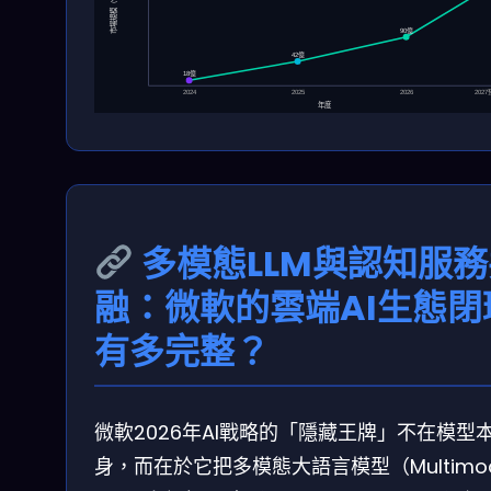
市場規模（億美元）
90億
42億
18億
202
2024
2025
2026
年度
多模態LLM與認知服務
融：微軟的雲端AI生態閉
有多完整？
微軟2026年AI戰略的「隱藏王牌」不在模型
身，而在於它把多模態大語言模型（Multimod