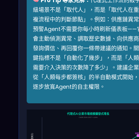
Pro Tip 專家見解：
代理式工作流的殺
級場景不是「取代人」，而是「取代人在重
複流程中的判斷節點」。例如：供應鏈異常
預警Agent不需要你每小時刷新儀表板——
會主動偵測異常、調取歷史數據、向供應商
發詢價信、再回覆你一條帶建議的通知。關
鍵指標不是「自動化了幾步」，而是「人類
需要介入決策的次數降了多少」。建議企業
從「人類每步都簽核」的半自動模式開始，
逐步放寬Agent的自主權限。
代理式AI企業市場規模爆發式增長
CAGR 2024-2027 ≈ 124%
22