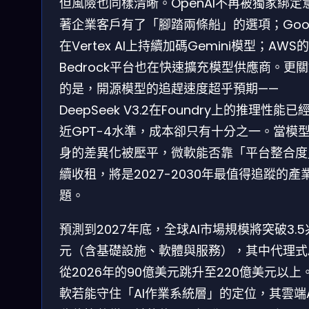
但風險也同樣清晰。OpenAI不再被獨家綁定
著企業客戶有了「腳踏兩條船」的選項；Goog
在Vertex AI上持續加碼Gemini模型；AWS的
Bedrock平台也在快速擴充模型供應商。更
的是，開源模型的追趕速度超乎預期——
DeepSeek V3.2在Foundry上的推理性能已
近GPT-4水準，成本卻只有十分之一。當模
身的差異化被壓平，微軟能否靠「平台整合度
續收租，將是2027-2030年最值得追蹤的產
題。
預測到2027年底，全球AI市場規模將突破3.5
元（含基礎設施、軟體與服務），其中代理式A
從2026年的90億美元跳升至220億美元以上
軟若能守住「AI作業系統層」的定位，其雲端A