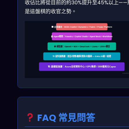
收佔比將從目前的約30%提升至45%以上——
是這盤棋的收官之勢。
🏢 企業應用：M365 Copilot / Dynamics / Fabric / Power Platform
🤖 Agent框架：Foundry / Copilot Studio / Agent Mesh / Workflows
🧠 模型層：OpenAI + MAI + DeepSeek + Llama + 1800+模型
🔌 認知服務層：語音/視覺/翻譯/搜索/向量庫 — Entra ID統一認證
🏗️ 基礎設施層：Azure全球資料中心 / GPU集群 / 1500億美元Capex
siuleebo
FAQ 常見問答