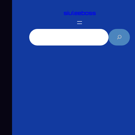
跳
siuleeboss
至
主
要
搜
內
尋
容