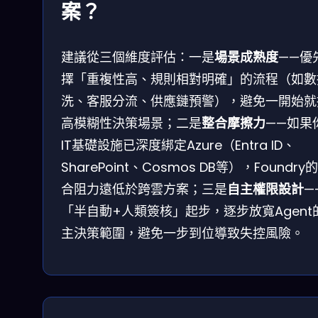
案？
建議從三個維度評估：一是
場景成熟度
——優
擇「重複性高、規則相對明確」的流程（如數
洗、客服分流、供應鏈預警），避免一開始就
高模糊性決策場景；二是
整合摩擦力
——如果
IT基礎設施已深度綁定Azure（Entra ID、
SharePoint、Cosmos DB等），Foundry
合阻力遠低於跨雲方案；三是
自主權限設計
—
「半自動+人類簽核」起步，逐步放寬Agent
主決策範圍，避免一步到位導致失控風險。