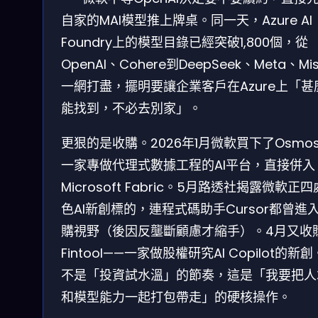
自家的MAI模型推上牌桌。同一天，Azure AI
Foundry上的模型目錄已經突破1,800個，從
OpenAI、Cohere到DeepSeek、Meta、Mist
一網打盡，擺明要讓企業客戶在Azure上「甚
能找到，不必去別家」。
更狠的是收購。2026年1月微軟買下了Osmo
一家專做代理式數據工程的AI平台，直接併入
Microsoft Fabric。5月路透社揭露微軟正
色AI新創標的，連程式碼助手Cursor都曾進
購視野（後因反壟斷顧慮才縮手）。4月又收
Fintool——一家做股權研究AI Copilot的新
不是「投資試水溫」的節奏，這是「我要把人
和模型能力一起打包帶走」的硬核操作。