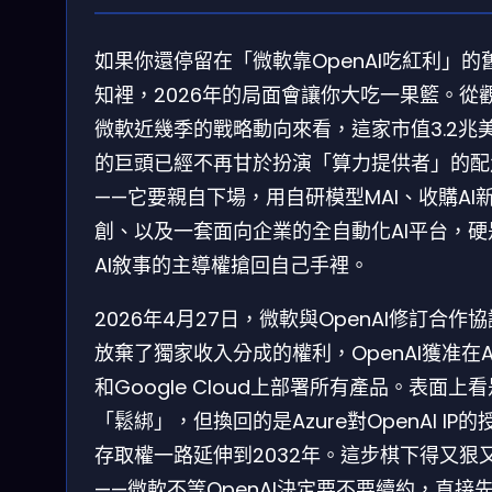
如果你還停留在「微軟靠OpenAI吃紅利」的
知裡，2026年的局面會讓你大吃一果籃。從
微軟近幾季的戰略動向來看，這家市值3.2兆
的巨頭已經不再甘於扮演「算力提供者」的配
——它要親自下場，用自研模型MAI、收購AI
創、以及一套面向企業的全自動化AI平台，硬
AI敘事的主導權搶回自己手裡。
2026年4月27日，微軟與OpenAI修訂合作
放棄了獨家收入分成的權利，OpenAI獲准在A
和Google Cloud上部署所有產品。表面上看
「鬆綁」，但換回的是Azure對OpenAI IP的
存取權一路延伸到2032年。這步棋下得又狠
——微軟不等OpenAI決定要不要續約，直接