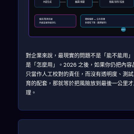
內容生成
翻譯/摘要
推薦/排序/投放
偏見/假資訊被
理解偏移 → 公共意識
內嵌並被快速消化
多樣性下降（選擇變窄）
2026↑
對企業來說，最現實的問題不是「能不能用」
是「怎麼用」。2026 之後，如果你仍把內容
只當作人工校對的責任，而沒有透明度、測試
育的配套，那就等於把風險放到最後一公里才
理。