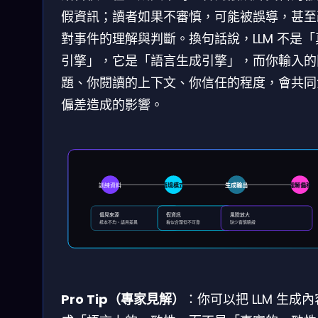
假資訊；讀者如果不審慎，可能被誤導，甚至
對事件的理解與判斷。換句話說，LLM 不是「
引擎」，它是「語言生成引擎」，而你輸入的
題、你閱讀的上下文、你信任的程度，會共同
偏差造成的影響。
訓練資料
語境模式
生成輸出
理解偏移
偏見來源
假資訊
風險放大
樣本不均、語用差異
看似合理但不可靠
缺少審慎驗證
Pro Tip（專家見解）
：你可以把 LLM 生成