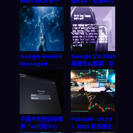
Next 2026 新一
國exit：開源AI代
代 TPU 震撼登
理如何觸礁數據隱
場：2-3 倍算力、
私新規？
超低延遲，AI 自動
化被動收入的終極
武器
Google Gemini
Google I/O 2026
Managed
顛覆性AI藍圖：從
Agents 深度拆
Gemini
解：一次 API 呼叫
Unlimited到端對
就能部署全自動 AI
端自動化，下一代
代理，2026 代理
雲端Agentic革命
式經濟正式引爆
全解析
中國平安把保險業
Palantir（PLTR
務「AI代理中心
）2026 跌到歷史