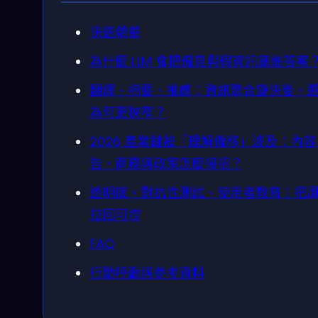
快速精華
為什麼 LLM 會把偏見與假資訊塞進答案
翻譯、摘要、推薦：資訊聚合變快後，
為何更狹窄？
2026 產業鏈被「理解偏移」波及：內
告、商務與政策怎麼接招？
透明度、對抗性測試、使用者教育：把
拉回可控
FAQ
行動呼籲與參考資料