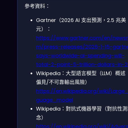
參考資料：
Gartner（2026 AI 支出預測，2.5 兆美
元）：
https://www.gartner.com/en/news
m/press-releases/2026-1-15-gartn
says-worldwide-ai-spending-will-
total-2-point-5-trillion-dollars-in-
Wikipedia：大型語言模型（LLM）概述
偏見/不可靠輸出風險）
https://en.wikipedia.org/wiki/Large
guage_model
Wikipedia：對抗式機器學習（對抗性
念）
https://en.wikipedia.org/wiki/Advers