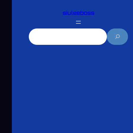
跳
siuleeboss
至
主
要
搜
內
尋
容