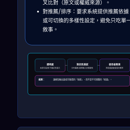
叉比對（原文或權威來源）。
對推薦/排序：要求系統提供推薦依據
或可切換的多樣性設定，避免只吃單
敘事。
透明度
對抗性測試
使用者教育
來源可追溯/不確定性提示
分布偏移/誤導輸入的穩健性
降低錯誤被接受的概率
結果：
讓模型輸出變成可驗證的「線索」，而不是不可挑戰的「結論」。