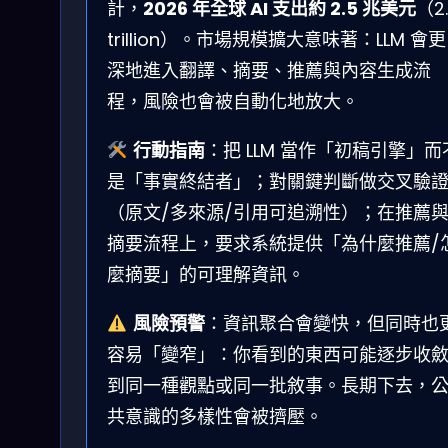
計，
2026 年全球 AI 支出約 2.5 兆美元
（2
trillion）。市場規模擴大意味著：LLM 會更
深地進入翻譯、摘要、推薦與內容生成流
程，風險也會被自動化地放大。
行動指南
：把 LLM 當作「初稿引擎」而
是「事實終結者」；對關鍵判斷做交叉驗
（原文/多來源/引用可追溯性）；在推薦
摘要流程上，要求系統提供「為什麼推薦/
麼摘要」的可理解資訊。
風險預警
：資訊聚合會變快，但同時也
容易「變窄」：你看到的東西可能逐步收
到同一種觀點或同一批敘事。長期下去，
共意識的多樣性會被擠壓。