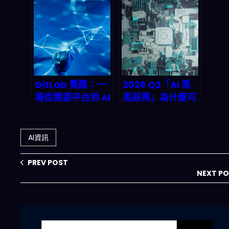
化」後，2026年
新低：為什麼「估
你該怎麼讀懂這盤
值看似不便宜」反
棋？
而更像長期資產？
GitLab 覺醒：一
2026 Q2「AI 黑
場從開源平台到 AI
馬股票」為什麼可
代理軍團的豪賭，
能跑贏 Nvidia：
2027 年市值將翻
收入、利潤與生成
倍？
式市佔的真實劇本
AI資訊
PREV POST
NEXT P
搜