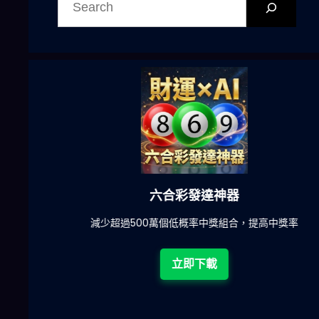
尋
六合彩發達神器
陀)
減少超過500萬個低概率中獎組合，提高中獎率
立即下載