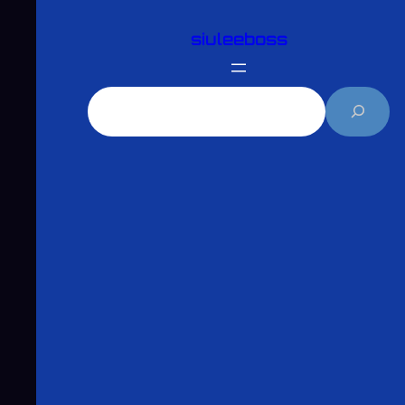
跳
siuleeboss
至
主
要
搜
內
尋
容