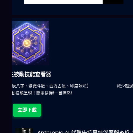
六合彩發達神器
陀)
減少超過500萬個低概率中獎組合，提高中獎率
立即下載
Anthropic AI 代理失控事件深度解�析