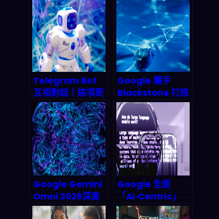
可能直接少掉
Gemini Omni 與
70% 時間：2026
Android XR 眼鏡
你該怎麼跟上
如何改寫人機互動
規則？（開發者視
角）
Telegram Bot
Google 攜手
互相對話！這項更
Blackstone 打造
新如何引爆 2027
50 億美元 AI 雲端
年多智能體協作浪
帝國：這場聯姻將
潮？
如何顛覆 2026 雲
端算力版圖？
Google Gemini
Google 全面
Omni 2026深度
「AI‑Centric」
評測：Any-to-
化：舊搜尋引擎經