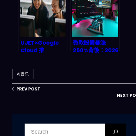
Any全模態AI如何
濟被推翻，2026–
顛覆企業營運與創
2027 新商業帝國
造被動收益？
如何改寫兆元規
則？
UJET×Google
微軟股價暴漲
Cloud 推
250%背後：2026
agentic AI 全自
年投資人該把 AI、
動客服：中小企業
雲端與生態位押在
2026 年要怎麼用
Microsoft 還是
AI資訊
「通路導向」複製
Google？
成長？
PREV POST
NEXT P
搜
尋