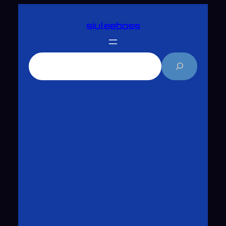
跳
siuleeboss
至
主
要
搜
內
尋
容