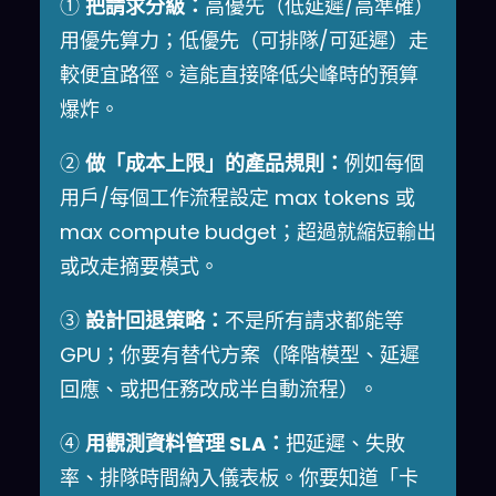
①
把請求分級：
高優先（低延遲/高準確）
用優先算力；低優先（可排隊/可延遲）走
較便宜路徑。這能直接降低尖峰時的預算
爆炸。
②
做「成本上限」的產品規則：
例如每個
用戶/每個工作流程設定 max tokens 或
max compute budget；超過就縮短輸出
或改走摘要模式。
③
設計回退策略：
不是所有請求都能等
GPU；你要有替代方案（降階模型、延遲
回應、或把任務改成半自動流程）。
④
用觀測資料管理 SLA：
把延遲、失敗
率、排隊時間納入儀表板。你要知道「卡