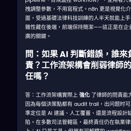
拽調整參數，不用寫程式。n8n 更是視覺化介
面，受過基礎法律科技訓練的人半天就能上手
雜性藏在後端，前端保持簡潔——這正是在企
廣的關鍵。
問：如果 AI 判斷錯誤，誰來
責？工作流架構會削弱律師
任嗎？
答：工作流架構實際上
強化
了律師的問責能
因為每個決策點都有 audit trail，出问题时
準定位是 AI 建議、人工覆蓋、還是流程設計
陷。在多數司法管轄區，最終責任仍在執業律