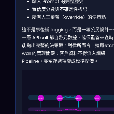
輸入 Prompt 的完整歷史
置信度分數與不確定性標記
所有人工覆蓋（override）的決策點
這不是事後補 logging，而是一等公民設計—
一層 API call 都自帶元數據，確保監管來查
能掏出完整的決策鏈。對律所而言，這還etchi
wall 的管理關鍵：客戶資料不得流入訓練
Pipeline，零留存選項變成標準配備。
AI Workflow Pipeline
Extract
Classify
Aggregate
Route
Immutable Audit Log
2025-12-15 10:42:01
10:42:05
10:42:12
10:42:20