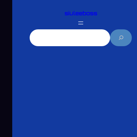
跳
siuleeboss
至
主
要
搜
內
尋
容