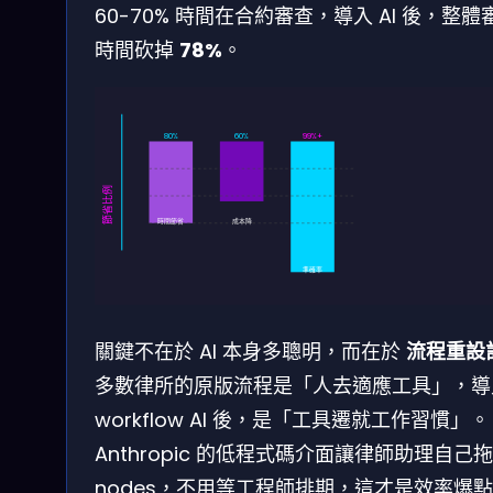
60-70% 時間在合約審查，導入 AI 後，整體
時間砍掉
78%
。
80%
60%
99%+
節省比例
時間節省
成本降
準確率
關鍵不在於 AI 本身多聰明，而在於
流程重設
多數律所的原版流程是「人去適應工具」，導
workflow AI 後，是「工具遷就工作習慣」。
Anthropic 的低程式碼介面讓律師助理自己
nodes，不用等工程師排期，這才是效率爆