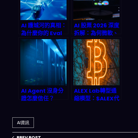
AI 護城河的真相：
AI 股票 2026 深度
為什麼你的 Eval
拆解：為何微軟、
Data 才是 2026
NVIDIA、
年最被低估的競爭
Alphabet 能在牛
壁壘？
市之外持續印鈔？
AI Agent 沒身分
ALEX Lab轉型通
證怎麼信任？
縮模型：$ALEX代
Infoblox與
幣回購燒毀機制與
GoDaddy聯手打
2026年Stacks生
造DNS身份驗證新
態價值前景
AI資訊
標準，終結代理人
偽造與數據污染亂
PREV POST