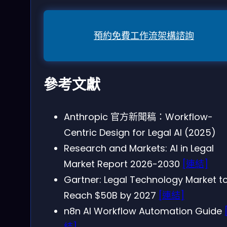
預約免費工作流架構諮詢
參考文獻
Anthropic 官方新聞稿：Workflow-
Centric Design for Legal AI (2025)
Research and Markets: AI in Legal
Market Report 2026-2030
[連結]
Gartner: Legal Technology Market t
Reach $50B by 2027
[連結]
n8n AI Workflow Automation Guide
結]