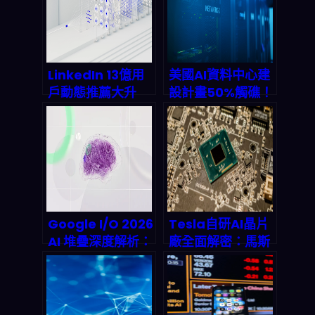
LinkedIn 13億用
美國AI資料中心建
戶動態推薦大升
設計畫50%觸礁！
級：一個LLM取代
電力荒與變壓器斷
5個傳統模型，
鏈如何癱瘓兆美元
2027年AI推薦市
產能？
場將衝破25億美
元？
Google I/O 2026
Tesla自研AI晶片
AI 堆疊深度解析：
廠全面解密：馬斯
沒寫過程式也能打
克砸20億美元打造
造 AI 代理
TeraFab，如何
顛覆半導體供應
鏈？