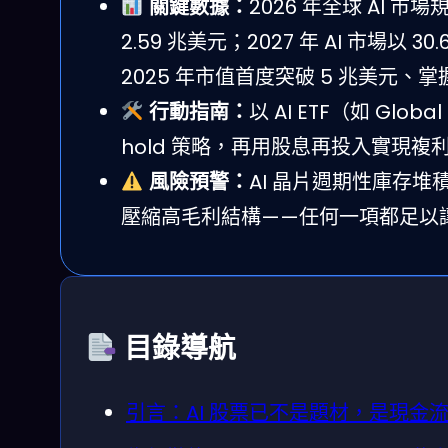
關鍵數據：
2026 年全球 AI 市場
2.59 兆美元；2027 年 AI 市場以 30
2025 年市值首度突破 5 兆美元、掌握逾
行動指南：
以 AI ETF（如 Glob
hold 策略，再用股息再投入實現複
風險預警：
AI 晶片週期性庫存
壓縮高毛利結構——任何一項都足以
目錄導航
引言：AI 股票已不是題材，是現金