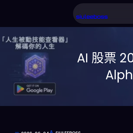
跳
至
siuleeboss
主
要
內
AI 股票 
容
Al