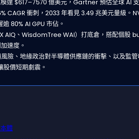
規模達 $617–7570 億美元，Gartner 預估全球 AI
.6% CAGR 衝刺，2033 年看見 3.49 兆美元量級。NV
 80% AI GPU 市佔。
al X AIQ、WisdomTree WAI）打底倉，搭配個股 b
利加速度。
堆積風險、地緣政治對半導體供應鏈的衝擊、以及監管
讓股價短期劇震。
流本體