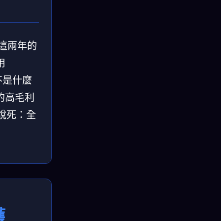
過這兩年的
用
不是什麼
舌的高毛利
話說死：全
獲