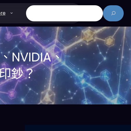
搜
re
尋
、NVIDIA、
續印鈔？