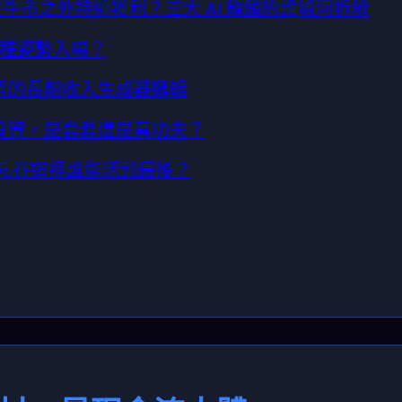
 能在牛市之外持續獲利？三大 AI 龍頭的護城河拆解
該用哪種姿勢入場？
I 股票的長期收入生成器邏輯
I 投資，是套套還是真功夫？
：兆美元賽道裡誰能活到最後？