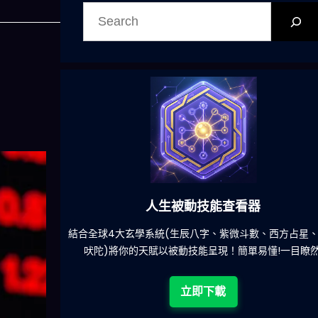
搜
尋
人生被動技能查看器
麽的煩
結合全球4大玄學系統(生辰八字、紫微斗數、西方占星、印度
吠陀)將你的天賦以被動技能呈現！簡單易懂!一目瞭然!
立即下載