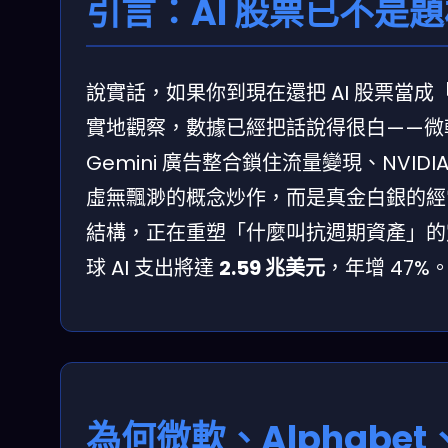
引言：AI 股票已不是
說實話，如果你到現在還把 AI 股票當成
實地觀察，數據已經把話說得很白——微軟靠 A
Gemini 廣告整合鎖住流量變現、NVI
虛無飄渺的概念炒作，而是真金白銀的經常性收
結構，正在重塑「什麼叫抗週期資產」的定義
球 AI 支出將達
2.59 兆美元
，年增 47
為何微軟、Alphabet