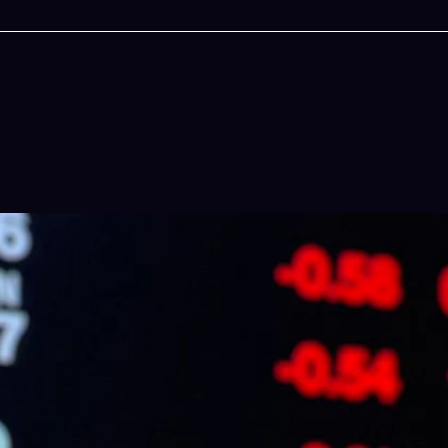
今晚吃什麽
一鍵配搭出三餸一湯的完美晚餐組合,以後免除晚餐吃什
惱
立即下載