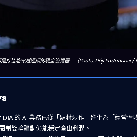
穿越週期的現金流機器。（Photo: Déji Fadahunsi / Pe
ys
NVIDIA 的 AI 業務已從「題材炒作」進化為「經常性
訂閱制雙輪驅動仍能穩定產出利潤。