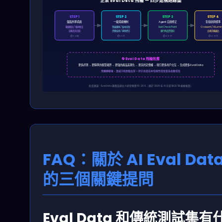
企業 Eval Data 飛輪 — 四步建構路線圖
STEP 1
STEP 2
STEP 3
STEP 4
盤點判準資產
一級資產機制
Agent 自我修正
對接新興標準
客服駁回 / 醫師修正
策展團隊 / 版本控制
Eval Check Point
Croissant / AILumi
法務否決記錄
漂移檢測 / 專家標註
運行時品質管控
合規先機搶佔
⏱ 2-4 週
⏱ 1-3 月
⏱ 3-6 月
⏱ 6-12 月
🔄 Eval Data 飛輪效應
更多評測 → 更精準的模型邊界 → 更強的產品差異化 → 更高的定價權 → 吸引更多用戶交互 → 生成更多 Eval Data
飛輪轉動後，護城河指數級加深 — 對手追趕成本從線性增長變為指數增長
投資建議：Eval Data 基礎設施佔 AI 研發預算 15-20%（基於 2026 年 AI 市場 $621.7B 規模推算）
FAQ：關於 AI Eval Dat
的三個關鍵提問
Eval Data 和傳統測試集有