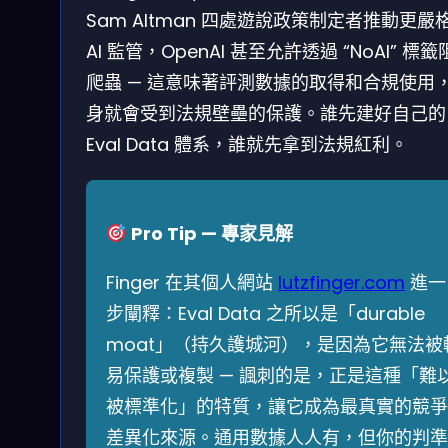
Sam Altman 四處遊說政策制定者推動更嚴
AI 監管，OpenAI 甚至允許透過 “NoAI” 標
爬蟲 — 這意味著評測數據的取得和合規使用
身就會受到法規壁壘的保護。誰先建好自己的
Eval Data 體系，誰就先拿到法規紅利。
Pro Tip — 專家見解
Finger 在其個人網站
lutzfinger.com
進一
步闡釋：Eval Data 之所以是「durable
moat」（持久護城河），是因為它無法被
易保護或複製 — 諷刺的是，正是這種「難
被標準化」的特質，讓它成為最真實的競爭
差異化來源。通用數據人人有，但你的判準