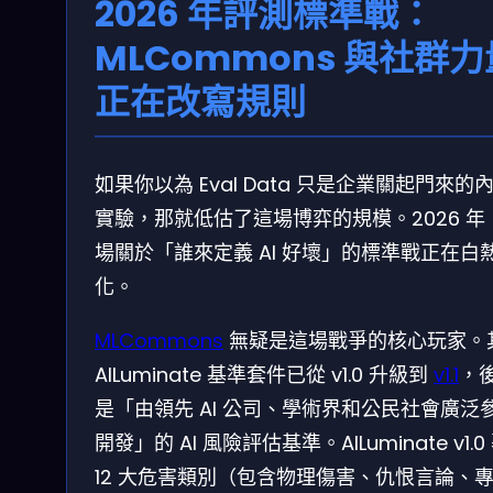
2026 年評測標準戰：
MLCommons 與社群力
正在改寫規則
如果你以為 Eval Data 只是企業關起門來的
實驗，那就低估了這場博弈的規模。2026 年
場關於「誰來定義 AI 好壞」的標準戰正在白
化。
MLCommons
無疑是這場戰爭的核心玩家。
AILuminate 基準套件已從 v1.0 升級到
v1.1
，
是「由領先 AI 公司、學術界和公民社會廣泛
開發」的 AI 風險評估基準。AILuminate v1.0
12 大危害類別（包含物理傷害、仇恨言論、