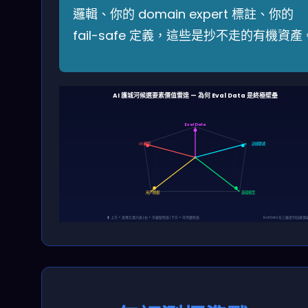
邏輯、你的 domain expert 標註、你的
fail-safe 定義，這些是抄不走的有機資產
AI 護城河候選要素價值雷達 — 為何 Eval Data 是終極壁壘
Eval Data
UX 體驗
訓練數據
用戶規模
基礎模型
⬆ 上方 = 差異化潛力高 | 右 = 可複製性低 | 下方 = 可持續性高
Eval Data 在三維度均佔據頂端（基