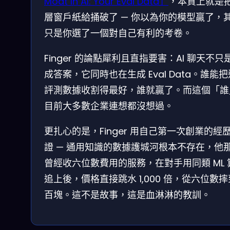
Moat In AI: Your Eval Data」
，本質上就是
層窗戶紙給捅破了 — 你以為你的模型贏了，
只是你選了一個對自己有利的考卷。
Finger 的論點犀利且直指要害：AI 聊天不只
成答案，它同時也在生成 Eval Data。誰能
評測數據收割得最好，誰就贏了。而這個「誰
目前大多數企業連想都沒想過。
更扎心的是，Finger 用自己第一次創業的經
證 — 通用知識的數據護城河根本不存在，他
曾經收六位數費用的服務，在對手用同類 ML 
追上後，價格直接跳水 1,000 倍，從六位數
百塊。這不是故事，這是血淋淋的教訓。