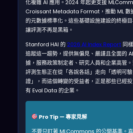
化複雜 AI 應用。2024 年起更支援 MLComm
Croissant Metadata Format，推動 ML 
的元數據標準化。這些基礎設施建設的終極目
讓評測不再是黑箱。
Stanford HAI 的
2026 AI Index Report
同樣
追蹤這一趨勢，提供無偏見、嚴謹且全面的 AI
據，服務政策制定者、研究人員和企業高管。
評測生態正在從「各說各話」走向「透明可驗
證」，而這個轉變的受益者，正是那些已經投
有 Eval Data 的企業。
Pro Tip — 專家見解
不要只盯著 MLCommons 的公開基準。