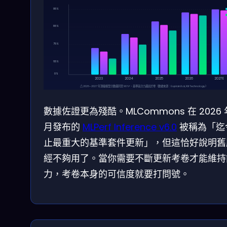
95%
85%
75%
65%
0%
2023
2024
2025
2026
2027E
⚠ 2026–2027 年頂級模型分數趨同至 90%+，基準區分力趨近於零（數據來源：ExplainX.ai, Kili Technology）
數據佐證更為殘酷。MLCommons 在 2026 
月發布的
MLPerf Inference v6.0
被稱為「迄
止最重大的基準套件更新」，但這恰好說明舊
經不夠用了。當你需要不斷更新考卷才能維持
力，考卷本身的可信度就要打問號。