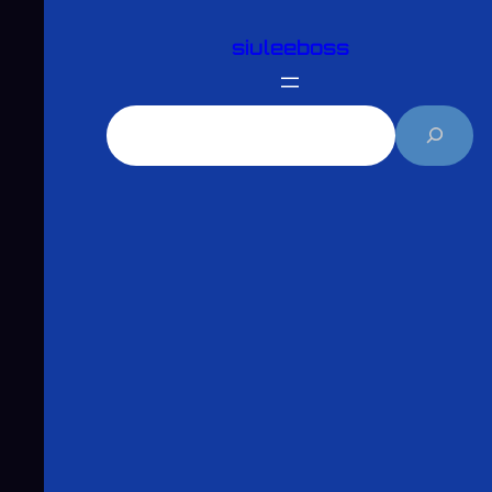
跳
siuleeboss
至
主
要
搜
內
尋
容