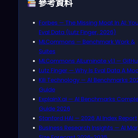
參考資料
Forbes — The Missing Moat In AI: Yo
Eval Data (Lutz Finger, 2026)
MLCommons — Benchmark Work &
Suites
MLCommons AILuminate v1.1 — GitH
Lutz Finger — Why Is Eval Data A Mo
Kili Technology — AI Benchmarks 20
Guide
ExplainX.ai — AI Benchmarks Compl
Guide 2026
Stanford HAI — 2026 AI Index Report
Business Research Insights — AI Mar
Size Forecast 2026-2035