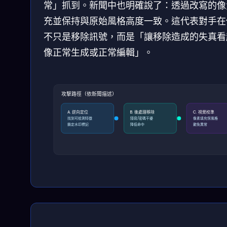
常」抓到。新聞中也明確說了：透過改寫的像
充並保持與原始風格高度一致。這代表對手在
不只是移除訊號，而是「讓移除造成的失真看
像正常生成或正常編輯」。
攻擊路徑（依新聞描述）
A. 逆向定位
B. 後處理移除
C. 視覺校準
找到可檢測特徵
隱寫/密碼干擾
像素填充保風格
鎖定水印標記
降低命中
避免異常