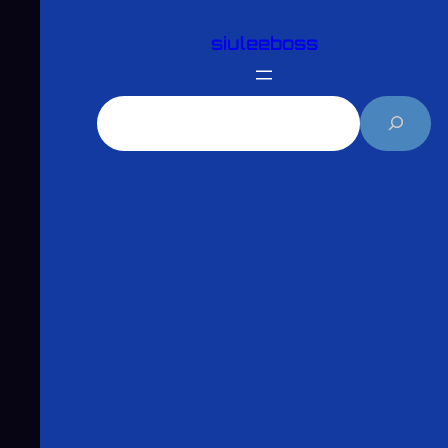
跳
siuleeboss
至
主
要
搜
內
尋
容