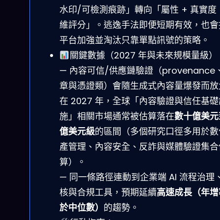
水印/可檢測痕跡」轉向「屬性 + 真實度 
維評分」。逃逸手法即便短期有效，也會
平台加強並淘汰只靠單點訊號的策略。
關鍵數據（2027 年與未來規模量級）
— 內容可信/供應鏈驗證（provenance
章與憑證類）會隨生成式內容量爆發而放
在 2027 年，全球「內容驗證與信任基礎
施」相關市場通常被估算落在
數十億美元
億美元級
的區間（多個研究口徑多用於數
產管理、內容安全、反詐與媒體驗證集合
算）。
— 同一條路徑連動到企業端 AI 流程治理
核與合規工具，預期延續
高速成長（年增
於中位數）
的趨勢。