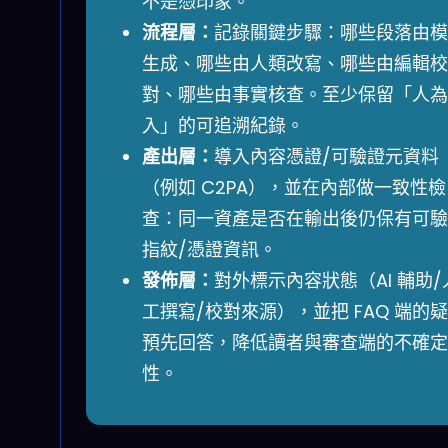
不是憑印象。
流程層：
記錄關鍵步驟：哪些段落由模
生成、哪些由人類改寫、哪些由編輯校
對、哪些由事實核查。至少保留「人為
入」的可追溯紀錄。
產出層：
導入內容憑證/可驗證元資料
（例如 C2PA），並在內部做一致性檢
查：同一資產是否在輸出後仍保有可驗
指紋/憑證資訊。
發佈層：
對外標示內容狀態（AI 輔助/
工撰寫/校對來源），並把 FAQ 端的
預先回答，降低讀者與審查端的不確定
性。