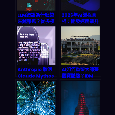
規、定價與成長？
LLM錯誤為什麼越
2026年AI編程真
來越難抓？從多模
相：開發速度飆升
型協作到人類審
30%-50%背後的
核：2026年可落
DevOps黑洞與企
地的檢測與修正路
業生存指南
線圖
Anthropic 取消
AI如何重塑大師賽
Claude Mythos
觀賽體驗？IBM
發布：AI 安全評估
watsonx打造高
真的在變硬了嗎？
爾夫球迷互動新標
準