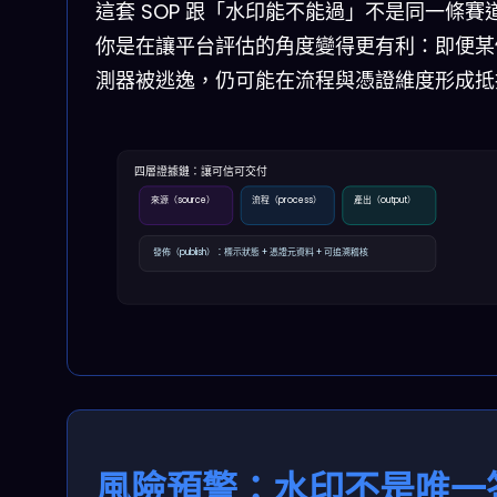
這套 SOP 跟「水印能不能過」不是同一條賽
你是在讓平台評估的角度變得更有利：即便某
測器被逃逸，仍可能在流程與憑證維度形成抵
四層證據鏈：讓可信可交付
來源（source）
流程（process）
產出（output）
發佈（publish）：標示狀態 + 憑證元資料 + 可追溯稽核
風險預警：水印不是唯一