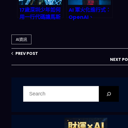
17歲深圳少年如何
AI 軍火化進行式：
用一行代碼讓馬斯
OpenAI、
克按讚？Kimi團隊
Google、
Attention
Anthropic 與五
Residuals突破AI
角大樓的黑暗交易
AI資訊
底層架構
何時引爆全球危
機？
PREV POST
NEXT P
搜
尋