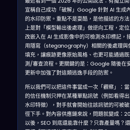
最近看到一個 2026 年的公開說法：有獨立
宣稱自己成功「破解」Google 針對 AI 生成
的水印防禦。重點不是耍酷，是他描述的方法
上是對「模型輸出後處理」做逆向工程，定位
改嵌入在 AI 生成影像中的可檢測水印標記，
用隱寫（steganography）相關的後處理
填充，讓痕跡更像原始風格、也更可能通過既
測/審查流程。更關鍵的是：Google 隨後在
更新中加強了對這類逃逸手段的防禦。
所以我們可以把這件事當成一次「觀察」：當
的信任機制只押在某種單點訊號（例如看得出
水印特徵），對手就會開始往該訊號的可被破
徑下手。對內容供應鏈來說，問題就變成：20
以後，SEO 到底還能靠什麼？只靠產量嗎？