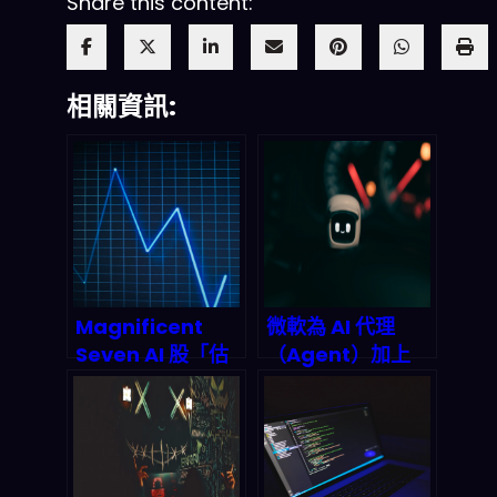
Share this content:
相關資訊:
Magnificent
微軟為 AI 代理
Seven AI 股「估
（Agent）加上
值到最低點」但你
「治理螺絲」：
現在衝嗎？2026
Copilot 與
利率+競爭壓力下
Power
的理性進場策略
Automate 將如
何重塑 2026 的合