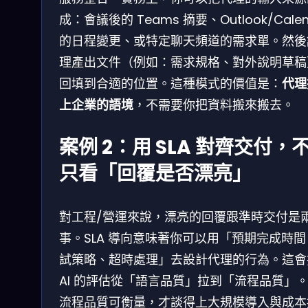
成：會議後的 Teams 摘要、Outlook/Calen
的日程變更、或特定聊天頻道的需求單。然後
理產出文件（例如：需求規格、對外說明草稿
回填到合適的位置。這種模式的價值是：
代理
上企業的語境
，不需要你把資料搬來搬去。
案例 2：用 SLA 對齊交付，
只看「回覆是否漂亮」
對工程/營運來說，漂亮的回覆跟準時交付是
事。SLA 導向意味著你可以用「預期完成時
試策略、超時處理」去設計代理的行為。這會
AI 的評估從「語言品質」拉到「流程品質」
流程品質可衡量，才談得上大規模導入與成本