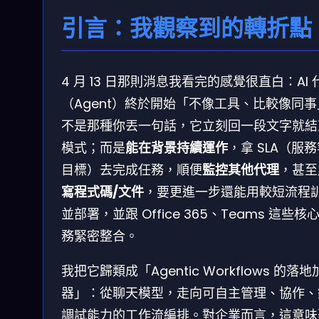
引言：我觀察到的轉折點
4 月 13 日那則消息我看完的感覺很直白：AI 
（Agent）終於開始「不像工具、比較像同
不是那種你丟一句話，它立刻回一段文字就結
模式；而是
能在背景持續運作
，拿 SLA（服
目標）去完成任務，順便
監控其他代理
，甚至
寫程式碼/文件
，要更進一步還能用較短流程
並部署，並跟 Office 365、Teams 這些核
務緊密整合。
我把它歸類成「Agentic Workflows 的落
器」：從聊天模型，走向可自主管理、協作、
調試能力的工作流編排。對企業而言，這意味