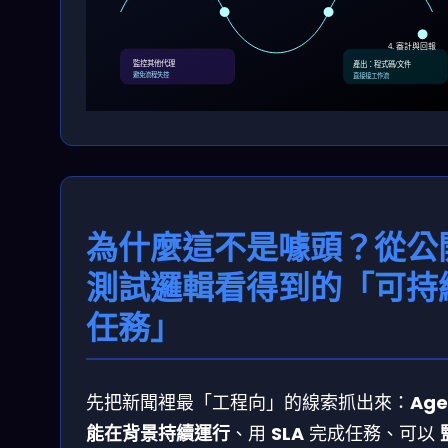
4. 審計與回報
監控其他代理
產出：程式碼/文件
避免流程失控
直接接工作流
為什麼這不是噱頭？從公
測試邏輯看得到的「可持
任務」
先把新聞裡最「工程向」的線索抓出來：
Age
能在背景持續運行
、用
SLA
完成任務、可以