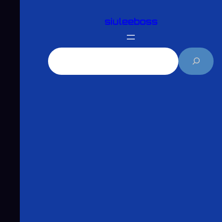
跳
siuleeboss
至
主
要
搜
內
尋
容