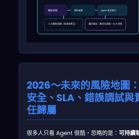
觸發/排程
資料收集
Agent 多步執行
人工審核/回饋（批准或修正）
審計輸出：格式化回報 + SLA 狀態
2026～未來的風險地圖
安全、SLA、錯誤調試與
任歸屬
很多人只看 Agent 很酷，忽略的是：
可持續