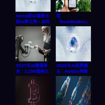
Meta砸14億美元
從
組AI夢之隊，為何
「BuddhaBot」
就是不碰Google
到「AI耶穌」：
Gemini？揭開
2026 年信仰類聊
2026年AI市場兆
天機器人為何會
美元戰爭的底牌
爆、又會把哪條產
業鏈直接推上天？
2027年AI職場革
2026年AI股票霸
命：2,299億美元
主：NVIDIA與微
背後的真相，你的
軟的萬億市場爭霸
工作還剩多少價
戰
值？