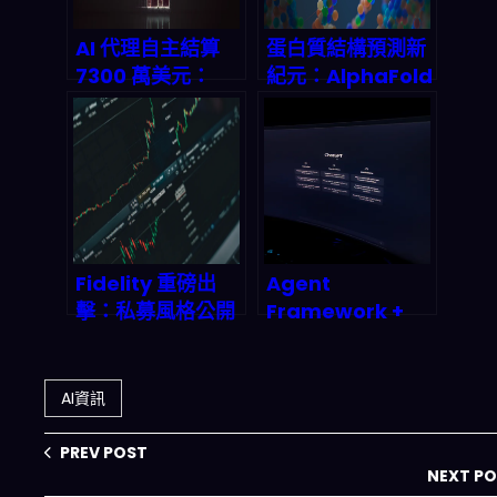
AI 代理自主結算
蛋白質結構預測新
7300 萬美元：
紀元：AlphaFold
Crypto Rails 如
3 如何顛覆藥物研
何改寫機器經濟的
發規則
支付底層邏輯
Fidelity 重磅出
Agent
擊：私募風格公開
Framework +
投資模型如何顛覆
n8n/Zapier：
2026 年市場遊戲
2026 真的能把
規則？
「推理代理」變成
AI資訊
可落地的自動化工
廠嗎？
PREV POST
NEXT P