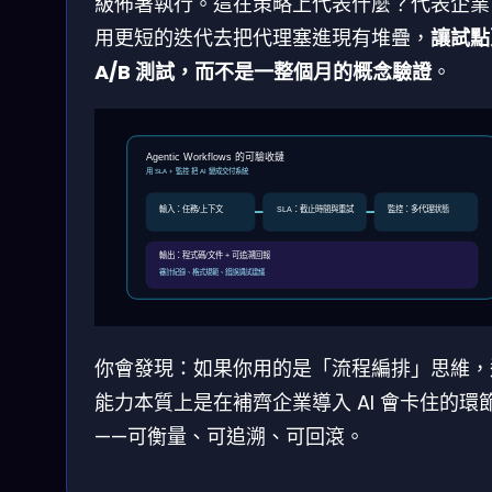
級佈署執行。這在策略上代表什麼？代表企業
用更短的迭代去把代理塞進現有堆疊，
讓試點
A/B 測試，而不是一整個月的概念驗證
。
Agentic Workflows 的可驗收鏈
用 SLA + 監控 把 AI 變成交付系統
輸入：任務/上下文
SLA：截止時間與重試
監控：多代理狀態
輸出：程式碼/文件 + 可追溯回報
審計紀錄、格式規範、錯誤調試建議
你會發現：如果你用的是「流程編排」思維，
能力本質上是在補齊企業導入 AI 會卡住的環
——可衡量、可追溯、可回滾。