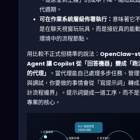
代週期。
可在作業系統層級佈署執行：
意味著它
是在聊天視窗玩玩具，而是接近真的能
環境中的流程節點。
用比較不正式但精準的說法：
OpenClaw-st
Agent 讓 Copilot 從「回答機器」變成「
的代理」
。當代理能自己處理多步任務、管理
與調試，你要做的事情會從「寫提示詞」轉成
計流程邊界」。提示詞變成一道工序，而不是
專案的核心。
SLA / 進度控管
可追溯交付節點
1. 任務接收
2. 規劃/拆解
3. 多步執行