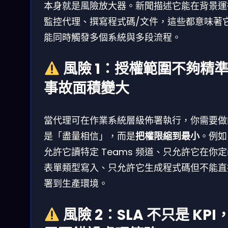
本身就是風險放大器。新聞描述它能在背景運
監控代理、撰寫程式碼/文件，這些都意味著
能同時觸發多個系統與多段流程。
風險 1：授權範圍不夠精
事故面積變大
當代理可在作業系統層級佈署執行，你需要做
是「盡量相信」，而是
把權限縮到最小
。例如
允許它讀特定 Teams 频道、只允許它在你
表單類型寫入、只允許它生成程式碼但不能直
署到生產環境。
風險 2：SLA 不只是 KPI