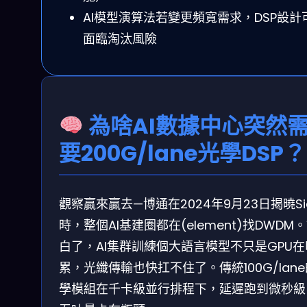
AI模型演算法若變更頻寬需求，DSP設計
面臨淘汰風險
為啥AI數據中心突然
要200G/lane光學DSP？
觀察贏來贏去—博通在2024年9月23日揭曉Si
時，整個AI基建圈都在(element)找DWDM
白了，AI集群訓練個大語言模型不只是GPU在
累，光纖傳輸也快扛不住了。傳統100G/lan
學模組在千卡級並行排程下，延遲跑到微秒級