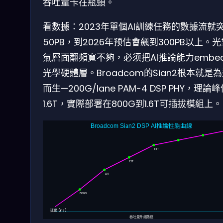
吞吐量卡在瓶頸。
看數據：2023年單個AI訓練任務的數據流就
50PB，到2026年预估會飆到300PB以上。
氣層面翻頻寬不夠，必须把AI推論能力embe
光學硬體層。Broadcom的Sian2根本就是
而生—200G/lane PAM-4 DSP PHY，理論
1.6T，實際部署在800G到1.6T可插拔模組上。
1.5T
1.6T
Broadcom Sian2 DSP AI推論性能曲線
1.4T
1.2T
1.0T
800G
延遲 (ns)
吞吐量升級路徑