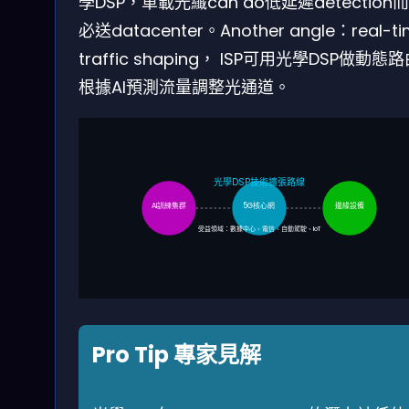
學DSP，車載光纖can do低延遲detection
必送datacenter。Another angle：real-ti
traffic shaping， ISP可用光學DSP做動態
根據AI預測流量調整光通道。
光學DSP技術擴張路線
AI訓練集群
5G核心網
邊緣設備
受益領域：數據中心、電信、自動駕駛、IoT
Pro Tip 專家見解