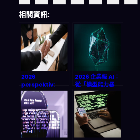
相關資訊:
2026
2026 企業級 AI：
perspektiv:
從「模型能力暴
Agentic AI slåss
衝」到「安全治理
mot
上路」到底差在
verkligheten –
哪？（附投資與風
varför自动化
險拆解）
förhandlingar
fortfarande
beter en