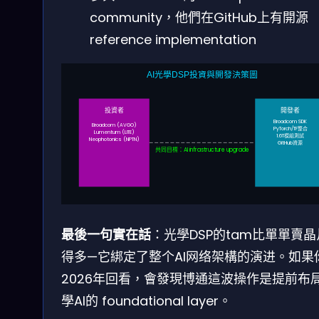
community，他們在GitHub上有開源
reference implementation
AI光學DSP投資與開發決策圖
投資者
開發者
Broadcom SDK
Broadcom (AVGO)
PyTorch/TF整合
Lumentum (LITE)
1.6T模組測試
Neophotonics (NPTN)
GitHub資源
共同目標：AI infrastructure upgrade
最後一句實在話
：光學DSP的tam比單單賣
得多—它綁定了整个AI网络架構的演进。如果
2026年回看，會發現博通這波操作是提前布
學AI的 foundational layer。