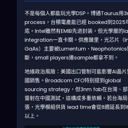
不是每個人都能玩光學DSP。博通Taurus用3
process，台積電產能已經 booked到2025
底。Intel雖然有EMIB先进封装，但光學層的la
integration一直卡關。供應鏈里，光芯片（In
GaAs）主要被Lumentum、Neophotonic
斷，small players連sample都拿不到。
地緣政治風險：美國出口管制可能影響AI晶片
國銷售。Broadcom CFO特别提到global
sourcing strategy，但3nm fab在台灣、
雷射在中國測試，這構成多重依賴。若台海局
張，光學模組供貨 lead time會從8週延長到1
以上。