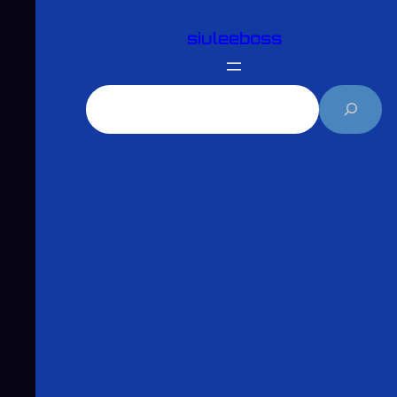
跳
siuleeboss
至
主
要
搜
內
尋
容