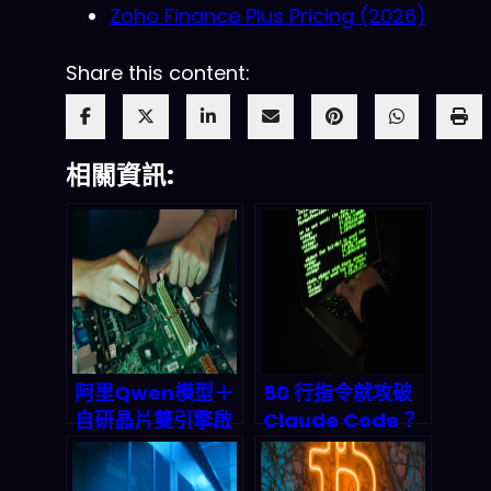
Zoho Finance Plus Pricing (2026)
Share this content:
相關資訊:
阿里Qwen模型＋
50 行指令就攻破
自研晶片雙引擎啟
Claude Code？
動：中國AI工廠全
以色列資安團隊揪
棧霸權的深度拆解
出 Anthropic 防