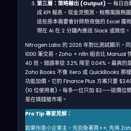
第三層：策略輸出 (Output)
— 每日自
成 KPI 報表、现金流預測、稅務風險熱
這些原本需要會計師熬夜做的 Excel 魔
現在 AI 在 2 分鐘內推送 Slack 或微信。
Nitrogen Labs 的 2026 年對比測試顯示，
1000 筆交易，Zoho + n8n 組合比 Manual
40 倍，錯誤率從 3.2% 降至 0.04%。最爽的
Zoho Books 不像 Xero 或 QuickBooks 那
功能加價，它的 Finance Plus 方案只要 $24
(10 位使用者)，每多一位只加 $2——這價位
是在燒錢搶市場。
Pro Tip 專家見解：
如果你是小企業主，先別急著買++; 先用 Zoh