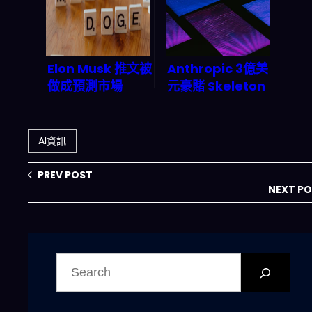
Elon Musk 推文被
Anthropic 3億美
做成預測市場
元豪賭 Skeleton
2026 爆賺 8 萬美
Key：為何
元：名人社交如何
developer 被迫
變成兆美元級金融
重新選邊站？
AI資訊
賭局
PREV POST
NEXT P
搜
尋