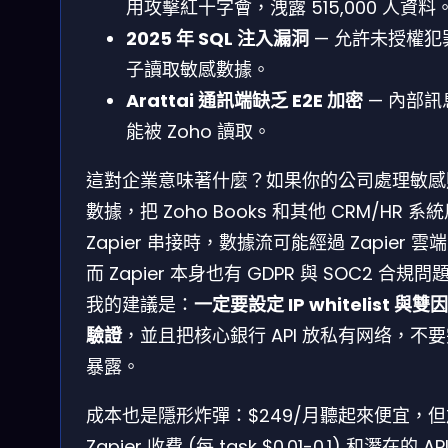
用攻擊紅十字會，洩露 515,000 人資料
2025 年 SQL 注入漏洞
— 允許未授權犯
子讀取敏感數據。
Arattai 通訊端缺乏 E2E 加密
— 內部訊
能被 Zoho 讀取。
這對企業意味著什麼？如果你的公司處理敏感
數據，把 Zoho Books 和其他 CRM/HR 系
Zapier 串接時，數據流可能經過 Zapier 雲
而 Zapier 本身也有 GDPR 與 SOC2 合規問
我的建議是：
一定要設定 IP whitelist 與雙
驗證
，並且把核心銀行 API 放私有网络，不
暴露。
成本也是隱形炸彈：$249/月聽起來便宜，
Zapier 收費 (每 task $0.01-0.1) 和潛在的 AP