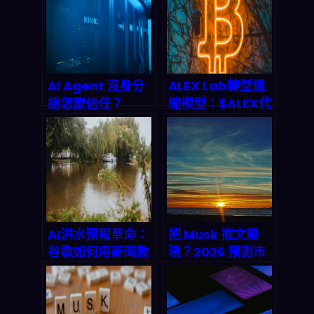
線致命漏洞，
2026 年 AI 開發者
必修自保指南
AI Agent 沒身分
ALEX Lab轉型通
證怎麼信任？
縮模型：$ALEX代
Infoblox與
幣回購燒毀機制與
GoDaddy聯手打
2026年Stacks生
造DNS身份驗證新
態價值前景
標準，終結代理人
偽造與數據污染亂
象
AI洪水預報革命：
把 Musk 推文變
谷歌如何用新聞數
現？2026 預測市
據提前24小時預測
場自動化套利實戰
城市洪災？
與 AI 流水線拆解