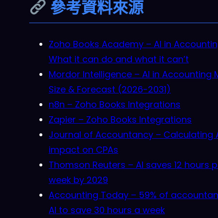
參考資料來源
Zoho Books Academy – AI in Accountin
What it can do and what it can’t
Mordor Intelligence – AI in Accounting 
Size & Forecast (2026-2031)
n8n – Zoho Books Integrations
Zapier – Zoho Books Integrations
Journal of Accountancy – Calculating A
impact on CPAs
Thomson Reuters – AI saves 12 hours p
week by 2029
Accounting Today – 59% of accountan
AI to save 30 hours a week