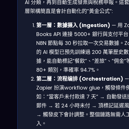
AI 分類，再到自動生成發票與稅務申報。這
層架構簡直是會計自動化的”黃金公式”:
第一層：數據摄入 (Ingestion)
— 用 Z
Books API 連接 5000+ 銀行與支付平
N8N 節點每 30 秒拉取一次交易數據。Z
的 AI 模型已預先訓練過 200 萬筆歷史數
據，能自動標記”餐飲”、”差旅”、”佣金”
80+ 類別，準確率 94.7%。
第二層：流程编排 (Orchestration)
—
Zapier 扮演workflow glue，觸發條件
如：”當客戶未付款達 7 天” → 自動發送
郵件 → 若 24 小時未付 → 頂標記延遲
→ 觸發皮下會計調整。整個鏈路無需人
入。