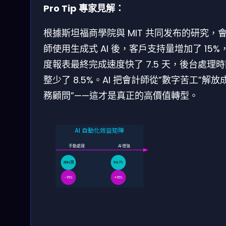
Pro Tip 專家見解：
根據斯坦福商學院與 MIT 共同发布的研究，
師使用生成式 AI 後，客戶支持量增加了 15%
度報表最終完成速度快了 7.5 天，後台處理
整少了 8.5%。AI 把會計師從”數字苦工”解放
務顧問”——這才是真正的高價值轉型。
AI 自動化效益矩陣
手動處理
AI 增強
30h/周
94.7%
-15%
+15%