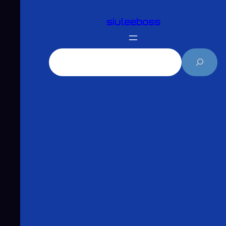
跳
siuleeboss
至
主
要
搜
內
尋
容