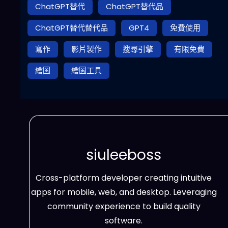
ChatGPT替代
ChatGPT替代品
ChatGPT替代替代品
GPT4
免費使用
寫作
影片製作
搜尋引擎
有限免費
繪圖
繪圖工具
siuleeboss
Cross-platform developer creating intuitive
apps for mobile, web, and desktop. Leveraging
community experience to build quality
software.