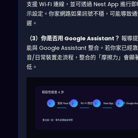
支援 Wi‑Fi 連線，並可透過 Nest App 進行
示設定。你家網路如果訊號不穩，可能導致通
遲。
（3）你是否用 Google Assistant？
報導提
能與 Google Assistant 整合。若你家已經
音/日常裝置走流程，整合的「摩擦力」會顯
低。
相容性檢查 4 步
既有 Nest 攝影機？
Wi‑Fi 穩定嗎？
Nest App：即時警示
Google As
1
2
3
4
整合越一致，事件處理越省時間