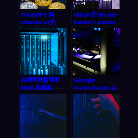
ChatGPT 與
VIB AI 的 World-
Claude AI 對
Model＋Action
XRP 2026 Q3 破
Agents：2026
$3 的預測為何出
企業怎麼把「會做
現嚴重分歧？深度
事」的代理串進流
拆解兩大模型的邏
程？
輯裂縫
美國國防情報局
Google
DMA 加速器：
TurboQuant 為
2026 年聯邦 AI 擴
何看似「省
散的幕後推手與兆
GPU」，上線後卻
美元商機
卡在記憶體？
2026 邊緣推理的
真實取捨