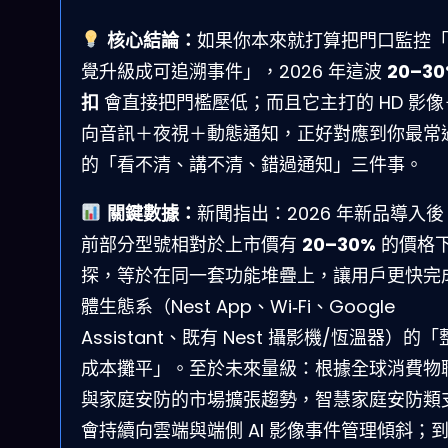
核心結論：
如果你本來就打算把門口監控
覺升級成可追溯事件」，2026 年這波
20–30
扣
會直接把門檻壓低；而且它主打的 HD 影像
向音訊＋夜視＋動態通知，正好對應到你最常
的「看不清、講不清、錯過通知」三件事。
關鍵數據：
新聞指出：2026 年新品導入
前部分型號相對於上市價有
20–30%
的價格
探，等於在同一套功能堆疊上，讓用戶更快完
體生態系（Nest App、Wi‑Fi、Google
Assistant、既有 Nest 攝影機/恆溫器）的
成本攤平」。至於未來量級：根據全球消費物
與家庭安防的市場擴張趨勢，智慧家庭安防類
會持續向雲端與端側 AI 影像事件管理傾斜；