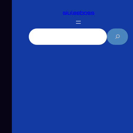
跳
siuleeboss
至
主
要
搜
內
尋
容