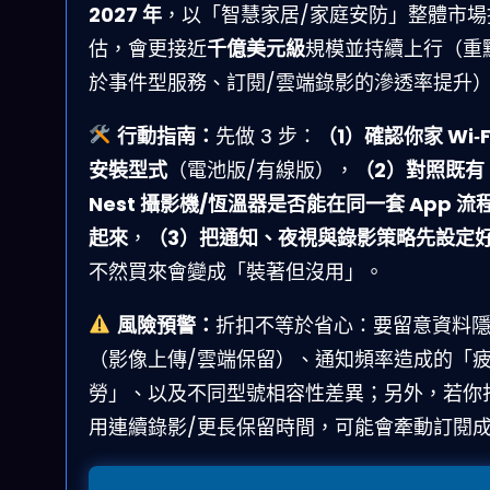
2027 年
，以「智慧家居/家庭安防」整體市場
估，會更接近
千億美元級
規模並持續上行（重
於事件型服務、訂閱/雲端錄影的滲透率提升
行動指南：
先做 3 步：
（1）確認你家 Wi‑F
安裝型式
（電池版/有線版），
（2）對照既有
Nest 攝影機/恆溫器是否能在同一套 App 流
起來
，
（3）把通知、夜視與錄影策略先設定
不然買來會變成「裝著但沒用」。
風險預警：
折扣不等於省心：要留意資料
（影像上傳/雲端保留）、通知頻率造成的「
勞」、以及不同型號相容性差異；另外，若你
用連續錄影/更長保留時間，可能會牽動訂閱