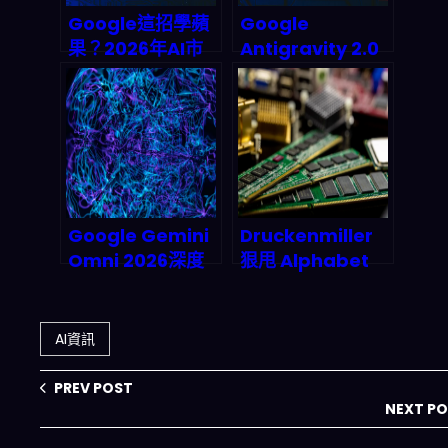
Google這招學蘋
Google
果？2026年AI市
Antigravity 2.0
場版圖將被它重新
與 AI Studio 行動
洗牌
版震撼登場：
2026 Agentic 開
發套件將如何顛覆
你的開發流程？
Google Gemini
Druckenmiller
Omni 2026深度
狠甩 Alphabet
評測：Any-to-
轉押記憶體三雄：
Any全模態AI如何
AI 超級循環下的存
顛覆企業營運與創
儲硬體大逃殺與兆
AI資訊
造被動收益？
元機遇
PREV POST
NEXT P