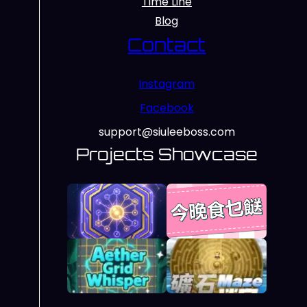
Time Line
Blog
Contact
Instagram
Facebook
support@siuleeboss.com
Projects Showcase