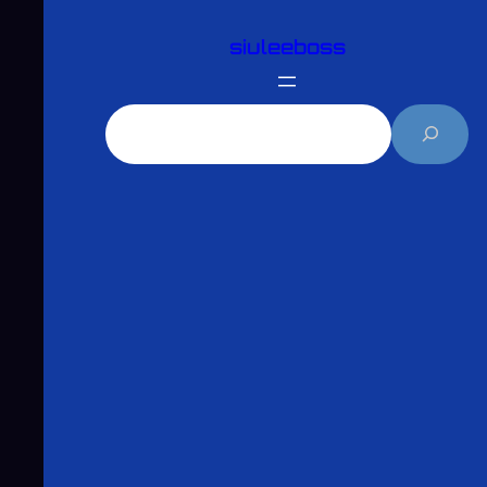
跳
siuleeboss
至
主
要
搜
內
尋
容