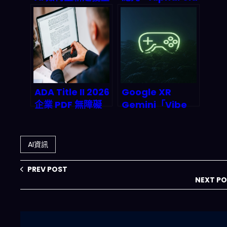
球數據主權與跨國
3 如何顛覆藥物研
合作框架
發規則
ADA Title II 2026
Google XR
企業 PDF 無障礙
Gemini「Vibe
合規戰爭：
Code」是什麼？
Continual
用一句話秒生成
Engine PREP 平
WebXR 互動 3D
AI資訊
台如何用 AI 扭轉
的開發革命
時間與成本劣勢？
PREV POST
NEXT P
搜