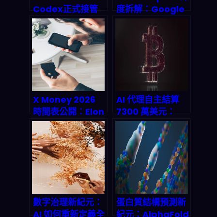
Codex正式接管
度拆解：Google
GitHub Copilot
2026 I/O 個人 AI
企業版：2026年
代理如何改寫你的
AI程式碼生成市場
工作流遊戲規則
完全可以這樣顛覆
X Money 2026
AI 代理自主結算
時間表公開：Elon
7300 萬美元：
Musk 的金融帝國
Crypto Rails 如
如何顛覆數位支
何改寫機器經濟的
付？
支付底層邏輯
數字治理新紀元：
蛋白質結構預測新
AI 如何重新定義全
紀元：AlphaFold