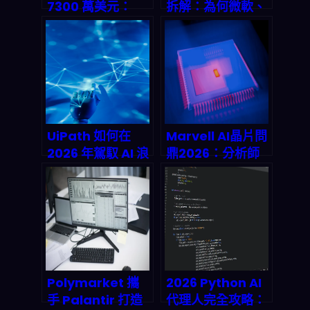
7300 萬美元：
拆解：為何微軟、
Crypto Rails 如
NVIDIA、
何改寫機器經濟的
Alphabet 能在牛
支付底層邏輯
市之外持續印鈔？
UiPath 如何在
Marvell AI晶片問
2026 年駕馭 AI 浪
鼎2026：分析師
潮？RPA 市場
集體升級背後的兆
explosive
級市場佈局與投資
growth 背后的大
風險預警
贏家
Polymarket 攜
2026 Python AI
手 Palantir 打造
代理人完全攻略：