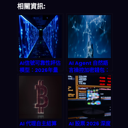
相關資訊:
AI信號可靠性評估
AI Agent 自然語
模型：2026年量
言操控加密錢包：
化交易的下一站進
Human.tech 如
化
何讓人工智慧「開
口就能轉帳」
AI 代理自主結算
AI 股票 2026 深度