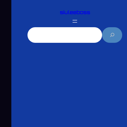
跳
siuleeboss
至
主
要
搜
內
尋
容