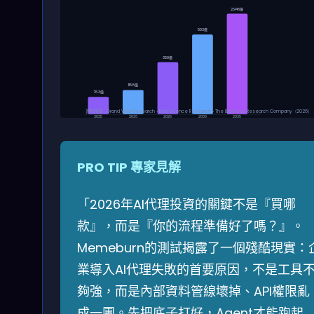
2,946億
503億
350億
115.5億
76.3億
資料來源：Grand View Research、Precedence Research、The Business Research Company（2026）
2025
2026
2028
2030
2035
PRO TIP 專家見解
「2026年AI代理投資的關鍵不是『買哪
款』，而是『你的流程準備好了嗎？』。
Memeburn的測試揭露了一個殘酷現實：
業導入AI代理失敗的首要原因，不是工具
夠強，而是內部資料管線壞掉、API權限亂
成一團。先把底子打好，Agent才能跑起