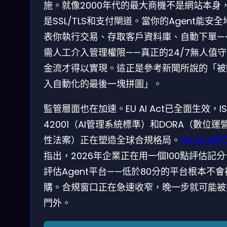
施。就像2000年代的最大商機不是網站本身
是SSL/TLS和支付閘道。當你的Agent能安全
表你執行交易、存取客戶資料庫、自動下單—
需人工介入管理權限——真正的24/7無人值
金流才得以實現。這正是參考新聞所說的「被
入自動化的最後一塊拼圖」。
監管層面也在加速。EU AI Act已全面生效，I
42001（AI管理系統標準）和DORA（數位運
性法案）正在塑造全球合規格局。
Mindra的
指出，2026年企業正在用一個100點評估記
評估Agent平台——低於80分的平台根本不會
購。合規窗口正在急速收窄，晚一步就可能被
門外。