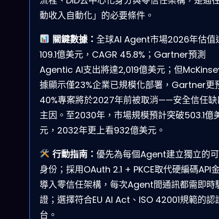
流程、DID去中心化身分與零信任架構，是通
動收入自動化」的必要條件。
關鍵數據：
全球AI Agent市場2026年估值
109.1億美元，CAGR 45.8%；Gartner預測
Agentic AI支出將達2,019億美元；但McKins
據顯示僅23%企業已規模化部署，Gartner更
40%專案將於2027年前被取消——安全信任
主因。至2030年，市場規模預計突破503.1億
元，2032年更上看932億美元。
行動指南：
優先為每個Agent建立獨立的
身份；採用OAuth 2.1 + PKCE取代硬編碼AP
導入零信任架構，每次Agent間通訊都需即時
證；選擇符合EU AI Act、ISO 42001規範的
台。