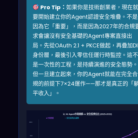
Pro Tip：
如果你是技術創業者，現在
要開始建立你的Agent認證安全堆疊。不是
因為它「重要」，而是因為2027年的合規
求會讓沒有安全基礎的Agent專案直接出
局。先從OAuth 2.1 + PKCE做起，再疊加DI
身份層，最後引入零信任運行時監控。這不
是一次性的工程，是持續演進的安全態勢。
但一旦建立起來，你的Agent就能在完全合
規的前提下7×24運作——那才是真正的「
平收入」。
📈 AI Agent市場規模 vs 安全投資佔比 (2025-2032)
■ 市場規模
— 安全投資佔比趨勢
$90B+
$60B