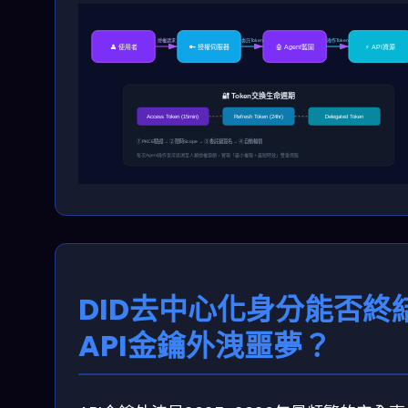
授權請求
委託Token
操作Token
👤 使用者
🔑 授權伺服器
🤖 Agent藍圖
⚡ API資源
🔐 Token交換生命週期
Access Token (15min)
Refresh Token (24hr)
Delegated Token
① PKCE驗證 → ② 限時Scope → ③ 委託鏈簽名 → ④ 自動輪替
每次Agent操作皆可追溯至人類授權源頭，實現「最小權限 + 最短時效」雙重保險
DID去中心化身分能否終
API金鑰外洩噩夢？