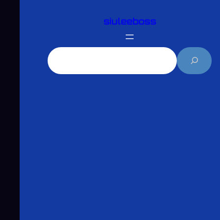
跳
siuleeboss
至
主
要
搜
內
尋
容