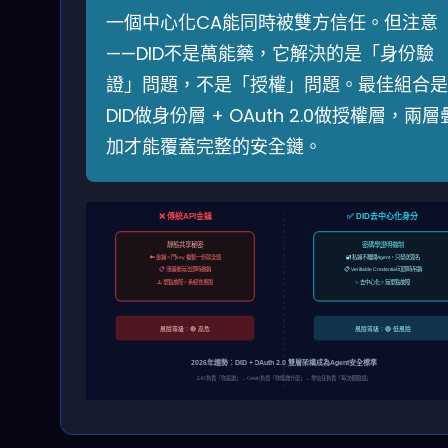
一個中心化CA能同時被雙方信任。但注意
——DID不是萬能藥，它解決的是「身份驗
證」問題，不是「授權」問題。最佳組合是
DID做身份層 + OAuth 2.0做授權層，兩層
加才能覆蓋完整的安全鏈。
❌ 傳統API金鑰
✅ DID去中心化身分
靜態共享秘密
密碼學證明機制
🔑 金鑰 = 門key 複製一份就全毀
🔐 私鑰不離開Agent，只發送簽名
📋 洩漏後無法即時撤銷
📋 Verifiable Credential可即時吊銷
⚠️ 單點故障 = 系統性風險
✨ 去中心化 = 無單點故障
風險等級：🔴 高危
風險等級：🟢 低風險
2026年趨勢：DID + OAuth 2.0 雙層架構成為Agent安全標準
DID負責「你是誰」→ OAuth負責「你能做什麼」→ 零信任負責「每次都驗證」