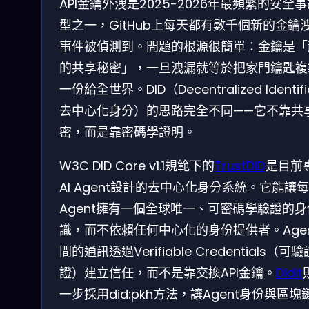
API金鑰外洩是2025-2026年最頻繁的安全
型之一，GitHub上每天都有數千個新的金鑰
事件被偵測到。問題的根源很簡單：金鑰是「
的共享秘密」，一旦洩漏就等於把家門鑰匙複
一份給全世界。DID（Decentralized Identif
去中心化身分）的思路完全不同——它不靠共
密，而是靠密碼學證明。
W3C DID Core v1.1規範下的
TrustDID
是目前
AI Agent設計的去中心化身分系統。它能讓
Agent擁有一個全球唯一、可密碼學驗證的
識，而不依賴任何中心化的身份提供者。Age
間的通訊透過Verifiable Credentials（可
證）建立信任，而不是靠交換API金鑰。
Didit
一步採用did:pkh方法，讓Agent身份與區塊