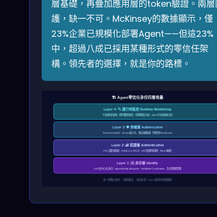
層基礎，再疊加應用層的token驗證。兩層
護，缺一不可。McKinsey的數據顯示，僅
23%企業已規模化部署Agent——但這23%
中，超過八成已採用某種形式的零信任架
構。領先者的選擇，就是你的路標。
🏗️ Agent零信任身份四層堆疊
Layer 4: 🔍 運行時監控 Runtime Monitoring
行為異常偵測 · 即時權限收回 · 完整稽核日誌 · Agent行為基線比對
Layer 3: 🛡️ 授權層 Authorization
Tool-level AuthZ · Scope最小化 · 委託鏈驗證 · 時限性Permission
Layer 2: 🔐 認證層 Authentication
mTLS雙向驗證 · OAuth 2.1+PKCE · DID密碼學證明 · Token輪替
Layer 1: 🆔 身份層 Identity
DID去中心化身分 · Agent Identity Blueprint · Verifiable Credentials · 生命周期管理
每一層獨立運作 → 層層疊加 → 縱深防禦 = Agent通訊的銅牆鐵壁