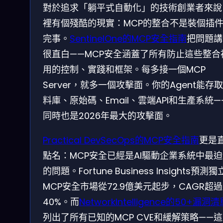
對於追求「躺平式自動化」的技術創業者來說
裡有個殘酷的現實：MCP的整合不是裝個插
完事。
SentinelOne的MCP安全指南
把問題講
很直白——MCP安全涵蓋了所有防止這些整合
用的控制、實踐和框架。每多接一個MCP
Server，就多一個攻擊面。你的Agent能存
料庫、原始碼、Email、雲端API和生產系統—
同時也是2026年最大的攻擊面。
Practical DevSecOps的MCP安全指南
更是
點名：MCP安全已經是AI驅動企業系統中最
的問題。Fortune Business Insights預測獨
MCP安全市場從72.9億美元起步，CAGR超過
40%。而
NetworkIntelligence的50+漏洞清
列出了所有已知的MCP CVE和緩解策略——